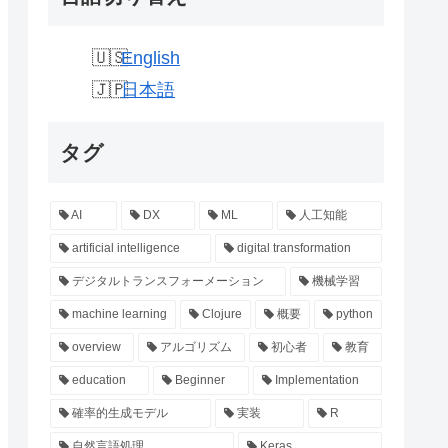
English
日本語
タグ
AI
DX
ML
人工知能
artificial intelligence
digital transformation
デジタルトランスフォーメーション
機械学習
machine learning
Clojure
概要
python
overview
アルゴリズム
初心者
教育
education
Beginner
Implementation
確率的生成モデル
実装
R
自然言語処理
Keras