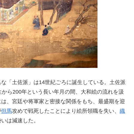
な「土佐派」は14世紀ごろに誕生している。土佐派
生から200年という長い年月の間、大和絵の流れを汲
には、宮廷や将軍家と密接な関係をもち、最盛期を迎
が
但馬
攻めで戦死したことにより絵所領職を失い、
織
勢いは減速した。