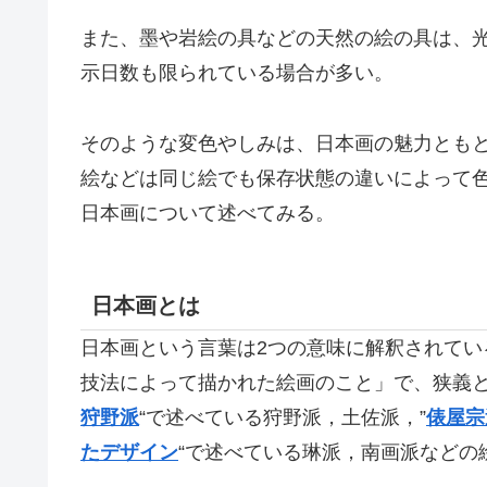
また、墨や岩絵の具などの天然の絵の具は、
示日数も限られている場合が多い。
そのような変色やしみは、日本画の魅力とも
絵などは同じ絵でも保存状態の違いによって
日本画について述べてみる。
日本画とは
日本画という言葉は2つの意味に解釈されてい
技法によって描かれた絵画のこと」
で、狭義
狩野派
“で述べている
狩野派，土佐派，”
俵屋宗
たデザイン
“で述べている
琳派，南画派などの