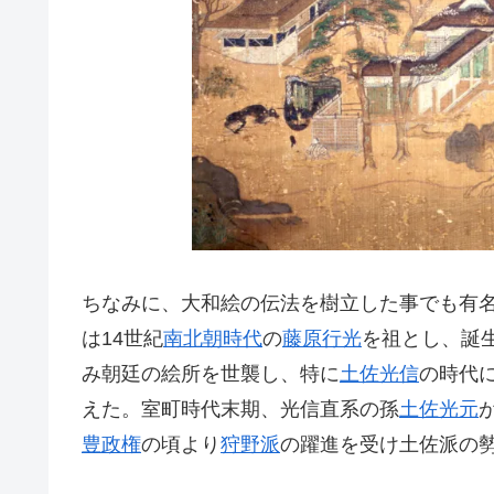
ちなみに、大和絵の伝法を樹立した事でも有名
は14世紀
南北朝時代
の
藤原行光
を祖とし、
誕
み朝廷の絵所を世襲し、特に
土佐光信
の時代
えた。
室町時代末期、光信直系の孫
土佐光元
豊政権
の頃より
狩野派
の躍進を受け土佐派の