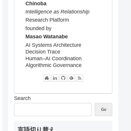
Chinoba
Intelligence as Relationship
Research Platform
founded by
Masao Watanabe
AI Systems Architecture
Decision Trace
Human–AI Coordination
Algorithmic Governance
Search
Go
言語切り替え