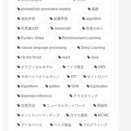
probabilistic generative models
基礎
強化学習
深層学習
algorithm
司馬遼太郎
Javascript
街道をゆく
Ryotaro Shiba
Reinforcement Learning
natural language processing
Deep Learning
On the Road
react
Java
グラフィカルモデル
ベイズ推定
AWS
サポートベクトルマシン
IOT
オントロジー
Algorithms
pyhton
SVM
Application
Bayesian inference
クラスタリング
自然言語
ニューラルネットワーク
類似性
オントロジーマッチング
ガウス過程
MCMC
データベース
ベイズ推論
プログラミング