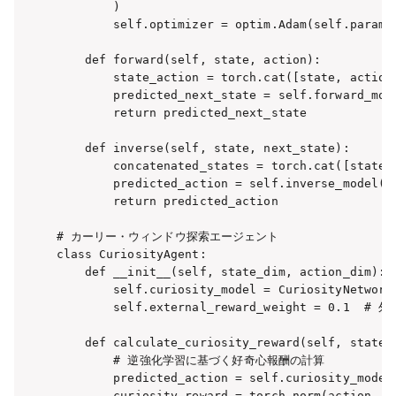
        )

        self.optimizer = optim.Adam(self.paramet
    def forward(self, state, action):

        state_action = torch.cat([state, action]
        predicted_next_state = self.forward_mode
        return predicted_next_state

    def inverse(self, state, next_state):

        concatenated_states = torch.cat([state, 
        predicted_action = self.inverse_model(co
        return predicted_action

# カーリー・ウィンドウ探索エージェント

class CuriosityAgent:

    def __init__(self, state_dim, action_dim):

        self.curiosity_model = CuriosityNetwork(
        self.external_reward_weight = 0.1  
    def calculate_curiosity_reward(self, state, 
        # 逆強化学習に基づく好奇心報酬の計算

        predicted_action = self.curiosity_model.
        curiosity_reward = torch.norm(action - p