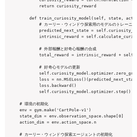
        return curiosity_reward

    def train_curiosity_model(self, state, actio
        # カーリー・ウィンドウ探索用のモデルのトレーニング
        predicted_next_state = self.curiosity_mo
        intrinsic_reward = self.calculate_curios
        # 外部報酬と好奇心報酬の合成

        total_reward = intrinsic_reward + self.e
        # 好奇心モデルの更新

        self.curiosity_model.optimizer.zero_grad
        loss = nn.MSELoss()(predicted_next_stat
        loss.backward()

        self.curiosity_model.optimizer.step()

# 環境の初期化

env = gym.make('CartPole-v1')

state_dim = env.observation_space.shape[0]

action_dim = env.action_space.n

# カーリー・ウィンドウ探索エージェントの初期化
