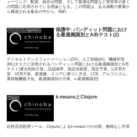
ューリング、配置、組合せ問題、そして最適化問題など実世界の多く
の問題に応用されている理論となる。この問題は、ある個数の要素か
ら構成される集合の中から、制約...
保護中: バンディット問題におけ
アルゴリズム:Algorithms
る最適腕識別とA/Bテスト(2)
デジタルトランスフォーメーション(DX)、人工知能(AI)、機械学習
(ML)タスクに活用されるバンディット問題における最適腕識別とA/B
テスト(逐次削除方策、誤認識率、固定信頼度、固定予算、LUCB方
策、UCB方策、最適腕、スコアに基づく方法、LCB、アルゴリズム、
累積報酬最大化、最適腕識別の方策、ε-最適腕識別)
k-meansとClojure
Clojure
自然言語処理ツール、Clojureによるk-meansでの分類、教師なし学習