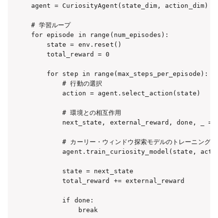
agent = CuriosityAgent(state_dim, action_dim)

# 学習ループ

for episode in range(num_episodes):

    state = env.reset()

    total_reward = 0

    for step in range(max_steps_per_episode):

        # 行動の選択

        action = agent.select_action(state)

        # 環境との相互作用

        next_state, external_reward, done, _ = e
        # カーリー・ウィンドウ探索モデルのトレーニング

        agent.train_curiosity_model(state, actio
        state = next_state

        total_reward += external_reward

        if done:

            break
