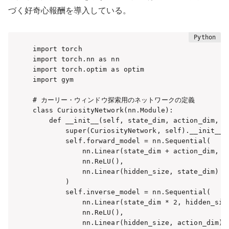
づく好奇心報酬を導入している。
import torch

import torch.nn as nn

import torch.optim as optim

import gym

# カーリー・ウィンドウ探索用のネットワークの定義

class CuriosityNetwork(nn.Module):

    def __init__(self, state_dim, action_dim, hi
        super(CuriosityNetwork, self).__init__()
        self.forward_model = nn.Sequential(

            nn.Linear(state_dim + action_dim, hi
            nn.ReLU(),

            nn.Linear(hidden_size, state_dim)

        )

        self.inverse_model = nn.Sequential(

            nn.Linear(state_dim * 2, hidden_size
            nn.ReLU(),

            nn.Linear(hidden_size, action_dim)
