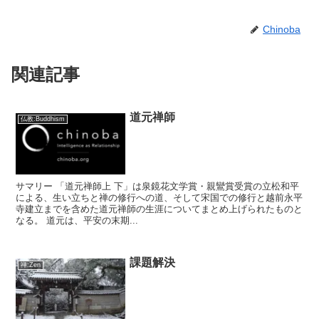
Chinoba
関連記事
道元禅師
仏教:Buddhism
サマリー 「道元禅師上 下」は泉鏡花文学賞・親鸞賞受賞の立松和平
による、生い立ちと禅の修行への道、そして宋国での修行と越前永平
寺建立までを含めた道元禅師の生涯についてまとめ上げられたものと
なる。 道元は、平安の末期...
課題解決
禅:Zen