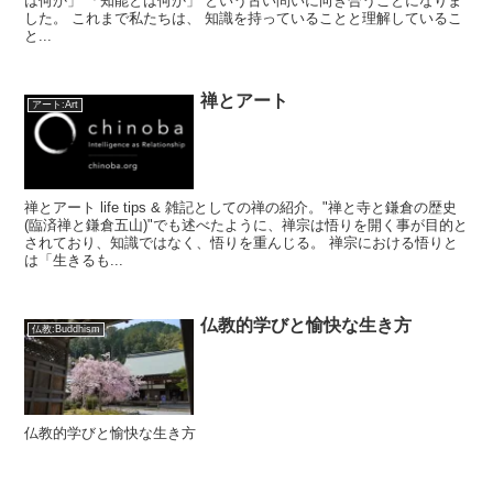
は何か」 「知能とは何か」 という古い問いに向き合うことになりま
した。 これまで私たちは、 知識を持っていることと理解しているこ
と...
禅とアート
アート:Art
禅とアート life tips & 雑記としての禅の紹介。"禅と寺と鎌倉の歴史
(臨済禅と鎌倉五山)"でも述べたように、禅宗は悟りを開く事が目的と
されており、知識ではなく、悟りを重んじる。 禅宗における悟りと
は「生きるも...
仏教的学びと愉快な生き方
仏教:Buddhism
仏教的学びと愉快な生き方