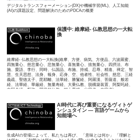
デジタルトランスフォーメーション(DX)や機械学習(ML)、人工知能
(AI)の課題設定、問題解決のためのPDCAの概要
保護中: 維摩経- 仏教思想の一大転
仏教:Buddhism
換
維摩経- 仏教思想の一大転換(維摩、方便、病気、方便品、六波羅蜜、
四無量心、慈悲量心、悲無量心、喜無量心、捨無量心、四摂法、布
施、愛語、李行、同時、仏国品、布施、持戒、忍辱、精進、禅定、智
慧、生天思想、法身、報身、応身、空、他者性、社会性、慈悲、三経
義疏、聖徳太子、毘耶離、法華経、勝鬘経、阿羅漢、菩薩道、般若
経、法華経、華厳経、無量寿経、大乗仏教、脱構築装置、阿梨吒経、
中阿含経、釈迦、開発的仏教、村上専精、出家者、在家者)
AI時代に再び重要になるヴィトゲ
ICT技術:ICT Technology
ンシュタイン ― 言語ゲームから
知能場へ
生成AIの登場によって、私たちは再び、 「意味とは何か」 「理解と