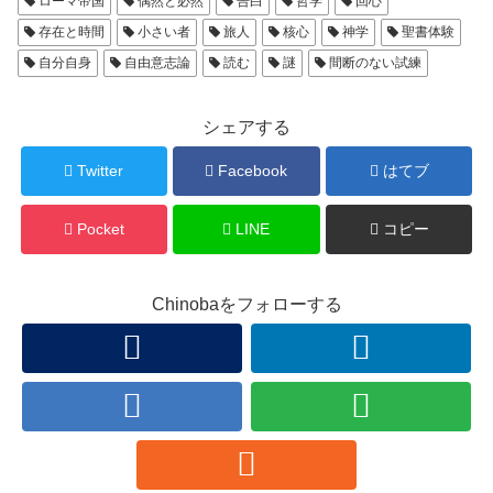
ローマ帝国
偶然と必然
告白
哲学
回心
存在と時間
小さい者
旅人
核心
神学
聖書体験
自分自身
自由意志論
読む
謎
間断のない試練
シェアする
Twitter
Facebook
はてブ
Pocket
LINE
コピー
Chinobaをフォローする