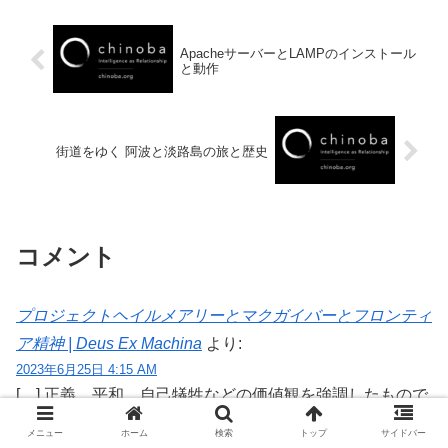
ApacheサーバーとLAMPのインストール
と動作
街道をゆく 阿波と淡路島の旅と歴史
コメント
プロジェクトヘイルメアリーとマクガイバーとフロンティ
ア精神 | Deus Ex Machina
より:
2023年6月25日 4:15 AM
[…] 正義、平和、自己犠牲などの価値観を強調したもので
あり、”キリスト教の核心を読む「アウグスティヌス」告
メニュー
ホーム
検索
トップ
サイドバー