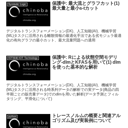
保護中: 最大流とグラフカット(1)
Symbolic Logic
最大量と最小s-tカット
デジタルトランスフォーメーション(DX)、人工知能(AI)、機械学習
(ML)タスクに活用される離散情報の最適化手法である劣モジュラ最適
化の有向グラフの最小カット、最大流量問題への適用
保護中: Rによる状態空間モデリ
IOT技術:IOT Technology
ング-dlmとKFASを用いて(1) dlm
を使った基本的な解析
デジタルトランスフォーメーション(DX)、人工知能(AI)、機械学習
(ML)タスクに活用される時系列データの解析での実データ(商品の四
半期ごとの販売量データ)でのdlmを用いた解析(データ予測とフィル
タリング、平滑化について)
トレースノルムの概要と関連アル
python
ゴリズム及び実装例について