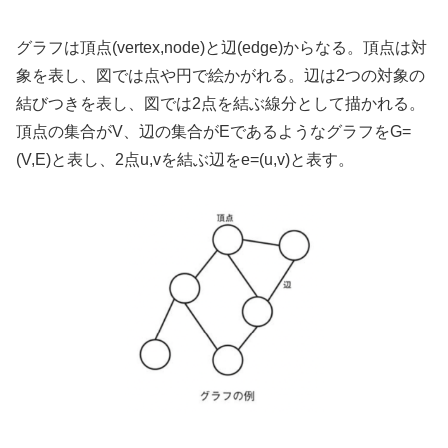
グラフは頂点(vertex,node)と辺(edge)からなる。頂点は対
象を表し、図では点や円で絵かがれる。辺は2つの対象の
結びつきを表し、図では2点を結ぶ線分として描かれる。
頂点の集合がV、辺の集合がEであるようなグラフをG=
(V,E)と表し、2点u,vを結ぶ辺をe=(u,v)と表す。