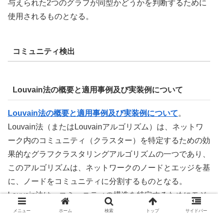
与えられた2つのグラフが同型かどうかを判断するために
使用されるものとなる。
コミュニティ検出
Louvain法の概要と適用事例及び実装例について
Louvain法の概要と適用事例及び実装例について
。
Louvain法（またはLouvainアルゴリズム）は、ネットワ
ーク内のコミュニティ（クラスター）を特定するための効
果的なグラフクラスタリングアルゴリズムの一つであり、
このアルゴリズムは、ネットワークのノードとエッジを基
に、ノードをコミュニティに分割するものとなる。
Louvain法は、コミュニティの構造を特定するためにモジ
ュラリティと呼ばれる尺度を最大化するアプローチを採用
メニュー
ホーム
検索
トップ
サイドバー