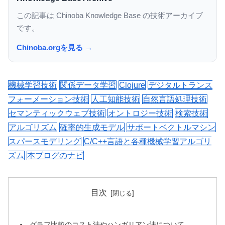
この記事は Chinoba Knowledge Base の技術アーカイブ
です。
Chinoba.orgを見る →
機械学習技術
関係データ学習
Clojure
デジタルトランス
フォーメーション技術
人工知能技術
自然言語処理技術
セマンティックウェブ技術
オントロジー技術
検索技術
アルゴリズム
確率的生成モデル
サポートベクトルマシン
スパースモデリング
C/C++言語と各種機械学習アルゴリ
ズム
本ブログのナビ
目次
グラフ比較のコスト法やハンガリアン法について