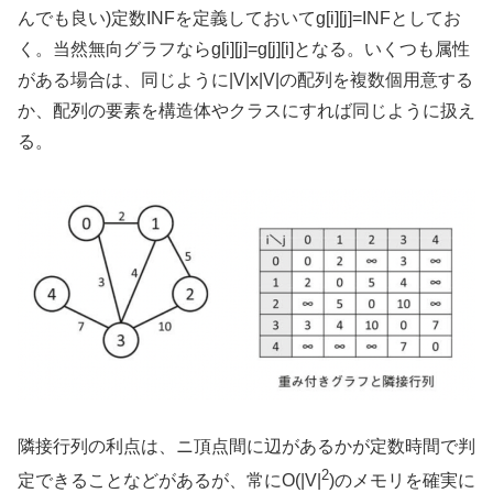
んでも良い)定数INFを定義しておいてg[i][j]=INFとしてお
く。当然無向グラフならg[i][j]=g[j][i]となる。いくつも属性
がある場合は、同じように|V|x|V|の配列を複数個用意する
か、配列の要素を構造体やクラスにすれば同じように扱え
る。
隣接行列の利点は、ニ頂点間に辺があるかが定数時間で判
2
定できることなどがあるが、常にO(|V|
)のメモリを確実に