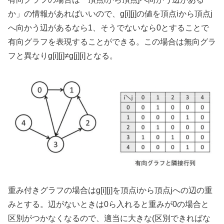
か」の情報があればいいので、g[i][j]の値を頂点iから頂点j
へ向かう辺があるなら1、そうでないなら0とすることで
有向グラフを表現することができる。この場合は無向グラ
フと異なりg[i][j]≠g[j][i]となる。
重み付きグラフの場合はg[i][j]を頂点iから頂点jへの辺の重
みとする。辺がないときは0ら入れると重みが0の場合と
区別がつかなくなるので、適当に大きな(区別できればな