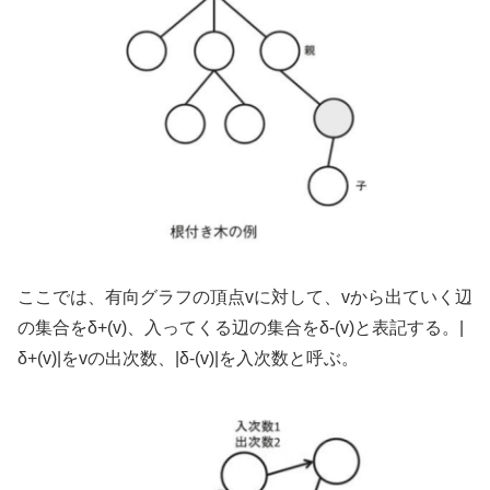
ここでは、有向グラフの頂点vに対して、vから出ていく辺
の集合をδ+(v)、入ってくる辺の集合をδ-(v)と表記する。|
δ+(v)|をvの出次数、|δ-(v)|を入次数と呼ぶ。