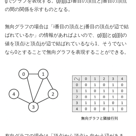
gでグラフを表現する。g[i][j]はi番目の頂点とj番目の頂点
の間の関係を示すものとなる。
無向グラフの場合は「i番目の頂点とj番目の頂点が辺で結
ばれているか」の情報があればよいので、g[i][j]とg[j][i]の
値を頂点iと頂点jが辺で結ばれているなら1、そうでない
なら0とすることで無向グラフを表現することができる。
有向グラフの場合は「頂点iから頂点jへ向かう辺がある