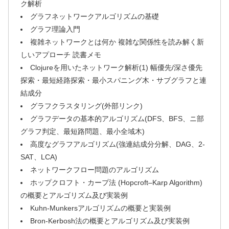
ク解析
グラフネットワークアルゴリズムの基礎
グラフ理論入門
複雑ネットワークとは何か 複雑な関係性を読み解く新
しいアプローチ 読書メモ
Clojureを用いたネットワーク解析(1) 幅優先/深さ優先
探索・最短経路探索・最小スパニング木・サブグラフと連
結成分
グラフクラスタリング(外部リンク)
グラフデータの基本的アルゴリズム(DFS、BFS、ニ部
グラフ判定、最短路問題、最小全域木)
高度なグラフアルゴリズム(強連結成分分解、DAG、2-
SAT、LCA)
ネットワークフロー問題のアルゴリズム
ホップクロフト・カープ法 (Hopcroft–Karp Algorithm)
の概要とアルゴリズム及び実装例
Kuhn-Munkersアルゴリズムの概要と実装例
Bron-Kerbosh法の概要とアルゴリズム及び実装例