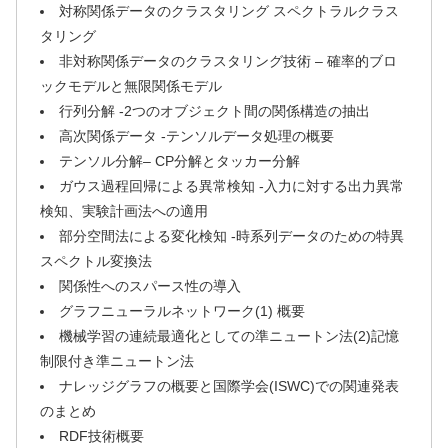
対称関係データのクラスタリング スペクトラルクラス
タリング
非対称関係データのクラスタリング技術 – 確率的ブロ
ックモデルと無限関係モデル
行列分解 -2つのオブジェクト間の関係構造の抽出
高次関係データ -テンソルデータ処理の概要
テンソル分解– CP分解とタッカー分解
ガウス過程回帰による異常検知 -入力に対する出力異常
検知、実験計画法への適用
部分空間法による変化検知 -時系列データのための特異
スペクトル変換法
関係性へのスパース性の導入
グラフニューラルネットワーク(1) 概要
機械学習の連続最適化としての準ニュートン法(2)記憶
制限付き準ニュートン法
ナレッジグラフの概要と国際学会(ISWC)での関連発表
のまとめ
RDF技術概要