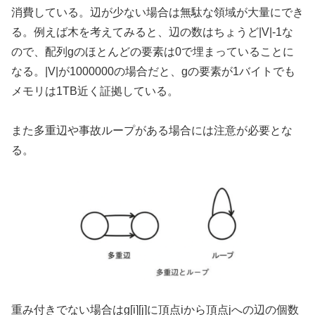
消費している。辺が少ない場合は無駄な領域が大量にでき
る。例えば木を考えてみると、辺の数はちょうど|V|-1な
ので、配列gのほとんどの要素は0で埋まっていることに
なる。|V|が1000000の場合だと、gの要素が1バイトでも
メモリは1TB近く証拠している。
また多重辺や事故ループがある場合には注意が必要とな
る。
重み付きでない場合はg[i][j]に頂点iから頂点jへの辺の個数