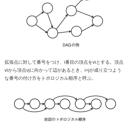
拡張点に対して番号をつけ、i番目の頂点をviとする。頂点
viから頂点vjに向かって辺があるとき、i<jが成り立つよう
な番号の付け方をトポロジカル順序と呼ぶ。