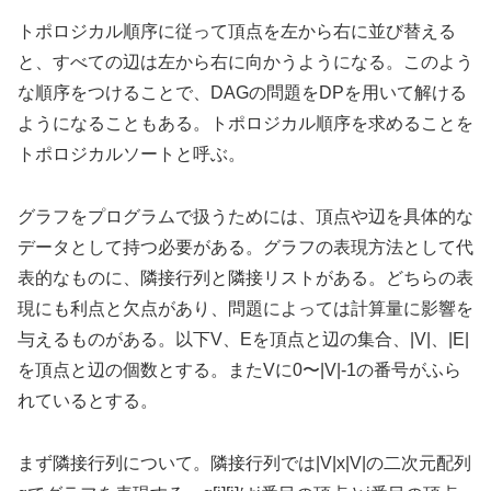
トポロジカル順序に従って頂点を左から右に並び替える
と、すべての辺は左から右に向かうようになる。このよう
な順序をつけることで、DAGの問題をDPを用いて解ける
ようになることもある。トポロジカル順序を求めることを
トポロジカルソートと呼ぶ。
グラフをプログラムで扱うためには、頂点や辺を具体的な
データとして持つ必要がある。グラフの表現方法として代
表的なものに、隣接行列と隣接リストがある。どちらの表
現にも利点と欠点があり、問題によっては計算量に影響を
与えるものがある。以下V、Eを頂点と辺の集合、|V|、|E|
を頂点と辺の個数とする。またVに0〜|V|-1の番号がふら
れているとする。
まず隣接行列について。隣接行列では|V|x|V|の二次元配列