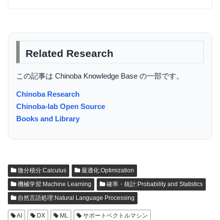
Related Research
この記事は Chinoba Knowledge Base の一部です。
Chinoba Research
Chinoba-lab Open Source
Books and Library
微分積分:Calculus
最適化:Optimization
機械学習:Machine Learning
確率・統計:Probability and Statistics
自然言語処理:Natural Language Processing
AI
DX
ML
サポートベクトルマシン