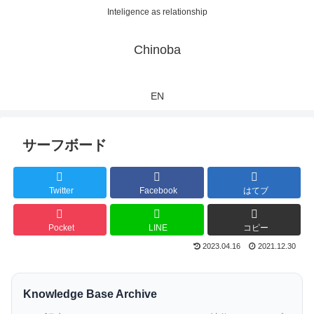
Inteligence as relationship
Chinoba
EN
サーフボード
Twitter
Facebook
はてブ
Pocket
LINE
コピー
2023.04.16
2021.12.30
Knowledge Base Archive