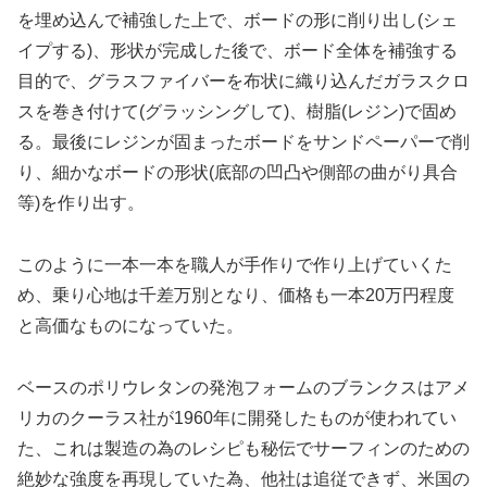
を埋め込んで補強した上で、ボードの形に削り出し(シェ
イプする)、形状が完成した後で、ボード全体を補強する
目的で、グラスファイバーを布状に織り込んだガラスクロ
スを巻き付けて(グラッシングして)、樹脂(レジン)で固め
る。最後にレジンが固まったボードをサンドペーパーで削
り、細かなボードの形状(底部の凹凸や側部の曲がり具合
等)を作り出す。
このように一本一本を職人が手作りで作り上げていくた
め、乗り心地は千差万別となり、価格も一本20万円程度
と高価なものになっていた。
ベースのポリウレタンの発泡フォームのブランクスはアメ
リカのクーラス社が1960年に開発したものが使われてい
た、これは製造の為のレシピも秘伝でサーフィンのための
絶妙な強度を再現していた為、他社は追従できず、米国の