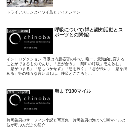
トライアスロンとハワイ島とアイアンマン
呼吸について(禅と認知活動とス
スポーツ:Sports
ポーツとの関係)
イントロダクション 呼吸は内臓器官の中で、唯一、意識的に変える
ことができるものであり、「息が合う」「阿吽の呼吸」息を飲む」
「息がつまる」「息もつかせず」「息を抜く」「息が長い」「息を潜
める」等の様々な言い回しは、呼吸とこころと...
海まで100マイル
スポーツ:Sports
片岡義男のサーフィン小説と写真集 片岡義男の海まで100マイルと
波が呼ぶんだよの紹介