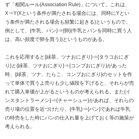
ず「相関ルール(Association Rule)」について。これは、
X⇒Y(Xという条件が満たされる場合には、同時にYとい
う条件が満たされる場合も頻繁に起きる)というもので、
例として、{牛乳、パン}⇒{卵}(牛乳とパンを同時に買う人
は、高い頻度で卵を買う))というものがある。
これを応用すると{緑茶、ツナおにぎり}⇒{タラコおにぎ
り}と{緑茶、ツナおにぎり}⇒{コンブおにぎり}があった
時、{緑茶、ツナ、たらこ、コンブおにぎり}のセットを作
って単体で買うよ売りも少し値段を下げると、それらが売
れて購入単価が上がるというものが考えられる。また{イ
ンスタントラーメン}⇒{チャーシュー}があれば、それらの
売り場の位置を近づけたり、{牛乳}⇒{パン}であれば牛乳
の特売をした時にパンの仕入れ量を上げておく等の施策が
考えられる。