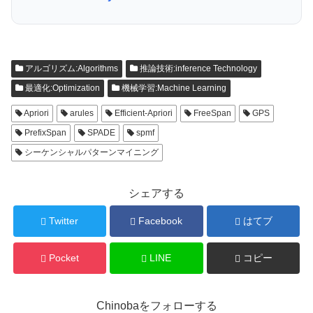
アルゴリズム:Algorithms
推論技術:inference Technology
最適化:Optimization
機械学習:Machine Learning
Apriori
arules
Efficient-Apriori
FreeSpan
GPS
PrefixSpan
SPADE
spmf
シーケンシャルパターンマイニング
シェアする
Twitter
Facebook
はてブ
Pocket
LINE
コピー
Chinobaをフォローする