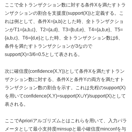
ここで全トランザクション数に対する条件Xを満たすトラ
ンザクションの割合を支援度(support(X))と定義する。こ
れは例として、条件X={a,b}とした時、全トランザクショ
ンがT1={a,b,c}、T2={a,d}、T3=[b,d,e}、T4={a,b,e}、T5=
{a,b,c}、T6={d,e}とした時、全トランザクション数は6、
条件を満たすトランザクションが3なので
support(X)=3/6=0.5として表される。
次に確信度(confidence(X,Y))として条件Xを満たすトラン
ザクション数に対する、条件Xと条件Yの両方を満たすト
ランザクション数の割合を示す。これは先程のsupport(X)
を用いてconfidence(X,Y)=support(X∪Y)/support(X)として
表される。
ここでAprioriアルゴリズムとはこれらを用いて、入力パラ
メータとして最小支持度minsupと最小確信度minconfを与