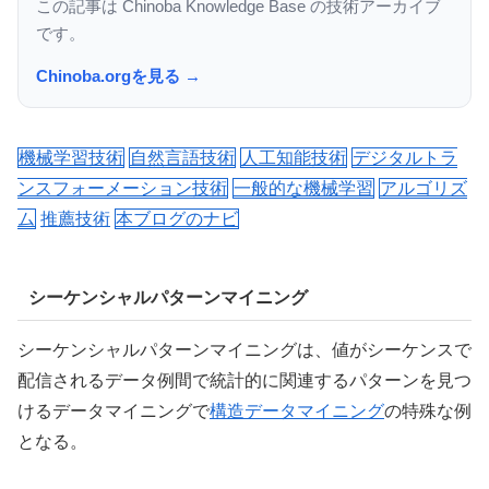
この記事は Chinoba Knowledge Base の技術アーカイブ
です。
Chinoba.orgを見る →
機械学習技術
自然言語技術
人工知能技術
デジタルトラ
ンスフォーメーション技術
一般的な機械学習
アルゴリズ
ム
推薦技術
本ブログのナビ
シーケンシャルパターンマイニング
シーケンシャルパターンマイニングは、値がシーケンスで
配信されるデータ例間で統計的に関連するパターンを見つ
けるデータマイニングで
構造データマイニング
の特殊な例
となる。