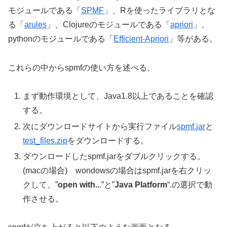
モジュールである「
SPMF
」、Rを使ったライブラリとな
る「
arules
」、Clojureのモジュールである「
apriori
」、
pythonのモジュールである「
Efficient-Apriori
」等がある。
これらの中からspmfの使い方を述べる。
まず動作環境として、Java1.8以上であることを確認
する。
次にダウンロードサイトから実行ファイル
spmf.jar
と
test_files.zip
をダウンロードする。
ダウンロードしたspmf.jarをダブルクリックする。
(macの場合) wondowsの場合はspmf.jarを右クリッ
クして、”
open with..
.”と”
Java Platform
“.の選択で動
作させる。