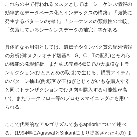
これらの中で行われるタスクとしては「シーケンス情報の
効率的なデータベース化とインデックスの構築」「頻繁に
発生するパターンの抽出」「シーケンスの類似性の比較」
「欠落しているシーケンスデータの補完」等がある。
具体的な応用例としては、遺伝子やタンパク質の配列情報
の分析(例:ヌクレオチド塩基A、G、C、Tの配列)とそれら
の機能の発現解析、また株式売買やECでの大規模なトラ
ンザクション(ひとまとめの取引)で生じる、購買アイテム
のパターン抽出(例:顧客が玉ねぎとじゃがいもを購入する
と同じトランザクションでひき肉を購入する可能性が高
い)、またワークフロー等のプロセスマイニングにも用い
られる。
ここで代表的なアルゴリズムであるaprioriについて述べ
る。(1994年にAgrawalとSrikantにより提案されたもの) ま