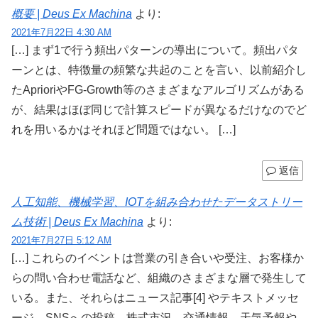
概要 | Deus Ex Machina
より:
2021年7月22日 4:30 AM
[…] まず1で行う頻出パターンの導出について。頻出パタ
ーンとは、特徴量の頻繁な共起のことを言い、以前紹介し
たAprioriやFG-Growth等のさまざまなアルゴリズムがある
が、結果はほぼ同じで計算スピードが異なるだけなのでど
れを用いるかはそれほど問題ではない。 […]
返信
人工知能、機械学習、IOTを組み合わせたデータストリー
ム技術 | Deus Ex Machina
より:
2021年7月27日 5:12 AM
[…] これらのイベントは営業の引き合いや受注、お客様か
らの問い合わせ電話など、組織のさまざまな層で発生して
いる。また、それらはニュース記事[4] やテキストメッセ
ージ、SNSへの投稿、株式市況、交通情報、天気予報や