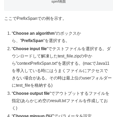
spmf画面
ここでPrefixSpanでの例を示す。
“
Choose an algorithm
“
のボックスか
ら、”
PrefixSpan
“を選択する。
“
Choose input file
“でテストファイルを選択する。ダ
ウンロードして解凍したtest_fiile.zipの中か
ら”
contextPrefixSpan.txt
“を選択する。(macでJava11
を導入している時にはうまくファイルにアクセスで
きない場合がある。その時は最上位のuserフォルダー
にtest_fileを格納する)
“
Choose output file
“でアウトプットするファイルを
指定(あらかじめ空のresult.txtファイルを作成してお
く)
“
Choose minsup (%)”
でパラメータを設定。