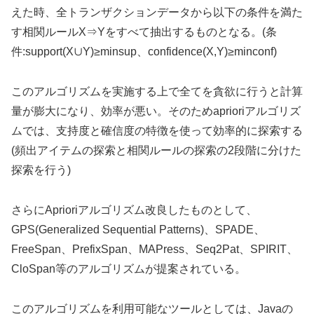
えた時、全トランザクションデータから以下の条件を満た
す相関ルールX⇒Yをすべて抽出するものとなる。(条
件:support(X∪Y)≥minsup、confidence(X,Y)≥minconf)
このアルゴリズムを実施する上で全てを貪欲に行うと計算
量が膨大になり、効率が悪い。そのためaprioriアルゴリズ
ムでは、支持度と確信度の特徴を使って効率的に探索する
(頻出アイテムの探索と相関ルールの探索の2段階に分けた
探索を行う)
さらにAprioriアルゴリズム改良したものとして、
GPS(
Generalized Sequential Patterns)
、SPADE、
FreeSpan、PrefixSpan、MAPress、Seq2Pat、SPIRIT、
CloSpan等のアルゴリズムが提案されている。
このアルゴリズムを利用可能なツールとしては、Javaの