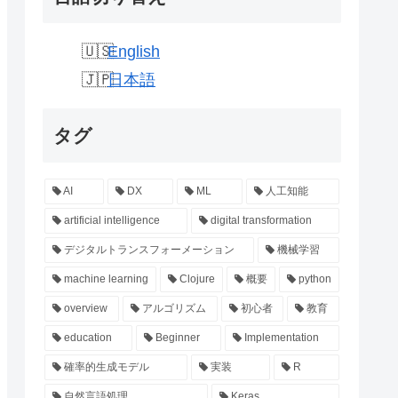
English
日本語
タグ
AI
DX
ML
人工知能
artificial intelligence
digital transformation
デジタルトランスフォーメーション
機械学習
machine learning
Clojure
概要
python
overview
アルゴリズム
初心者
教育
education
Beginner
Implementation
確率的生成モデル
実装
R
自然言語処理
Keras