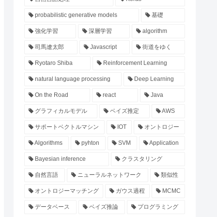
probabilistic generative models
基礎
強化学習
深層学習
algorithm
司馬遼太郎
Javascript
街道をゆく
Ryotaro Shiba
Reinforcement Learning
natural language processing
Deep Learning
On the Road
react
Java
グラフィカルモデル
ベイズ推定
AWS
サポートベクトルマシン
IOT
オントロジー
Algorithms
pyhton
SVM
Application
Bayesian inference
クラスタリング
自然言語
ニューラルネットワーク
類似性
オントロジーマッチング
ガウス過程
MCMC
データベース
ベイズ推論
プログラミング