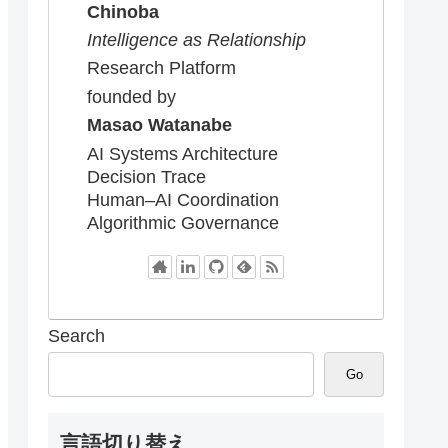
Chinoba
Intelligence as Relationship
Research Platform
founded by
Masao Watanabe
AI Systems Architecture
Decision Trace
Human–AI Coordination
Algorithmic Governance
Search
Go
言語切り替え