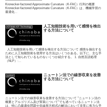
Kronecker-factored Approximate Curvature（K-FAC）行列の概要
Kronecker-factored Approximate Curvature（K-FAC）は、機械学習の
最適化...
人工知能技術を用いて感情を検出
IOT技術:IOT Technology
する方法について
人工知能技術を用いて感情を検出する方法について 感情を抽出する
ために人工知能技術を使用する方法はいくつかある。以下に、主な手
法として知られているものをいくつか紹介する。 1. 自然言語処理
（NLP）:...
ニュートン法での線形収束を改善
python
する方法について
ニュートン法での線形収束を改善する方法について "ニュートン法の
概要とアルゴリズム及び実装について"でも述べているニュートン法
は、特に凸最適化問題や非線形方程式の解法において非常に有力な手