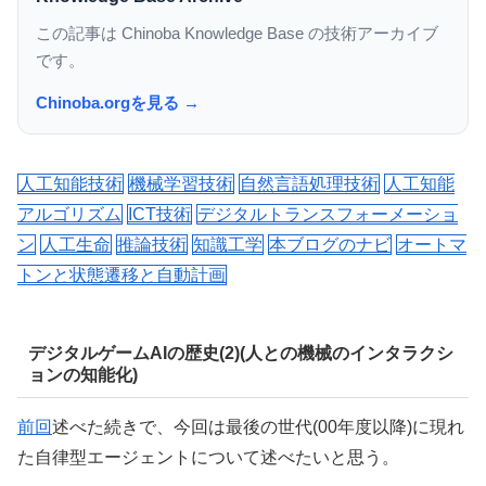
この記事は Chinoba Knowledge Base の技術アーカイブ
です。
Chinoba.orgを見る →
人工知能技術
機械学習技術
自然言語処理技術
人工知能
アルゴリズム
ICT技術
デジタルトランスフォーメーショ
ン
人工生命
推論技術
知識工学
本ブログのナビ
オートマ
トンと状態遷移と自動計画
デジタルゲームAIの歴史(2)(人との機械のインタラクシ
ョンの知能化)
前回
述べた続きで、今回は最後の世代(00年度以降)に現れ
た自律型エージェントについて述べたいと思う。