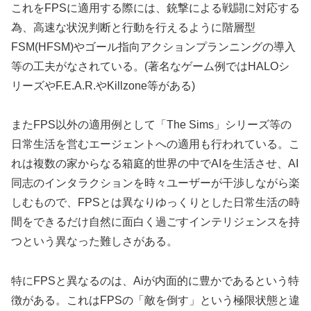
これをFPSに適用する際には、銃撃による戦闘に対応する
為、高速な状況判断と行動を行えるように階層型
FSM(HFSM)やゴール指向アクションプランニングの導入
等の工夫がなされている。(著名なゲーム例ではHALOシ
リーズやF.E.A.R.やKillzone等がある)
またFPS以外の適用例として「The Sims」シリーズ等の
日常生活を営むエージェントへの適用も行われている。こ
れは複数の家からなる箱庭的世界の中でAIを生活させ、AI
同志のインタラクションを時々ユーザーが干渉しながら楽
しむもので、FPSとは異なりゆっくりとした日常生活の時
間をできるだけ自然に面白く過ごすインテリジェンスを持
つという異なった難しさがある。
特にFPSと異なるのは、Aiが内面的に豊かであるという特
徴がある。これはFPSの「敵を倒す」という極限状態と違