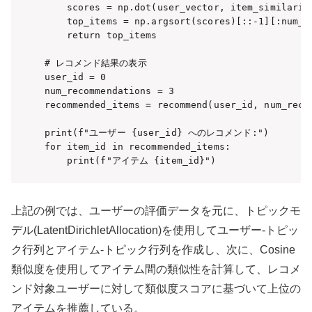
    scores = np.dot(user_vector, item_similariti
    top_items = np.argsort(scores)[::-1][:num_re
    return top_items

# レコメンド結果の表示

user_id = 0

num_recommendations = 3

recommended_items = recommend(user_id, num_recom
print(f"ユーザー {user_id} へのレコメンド:")

for item_id in recommended_items:

    print(f"アイテム {item_id}")
上記の例では、ユーザーの評価データを元に、トピックモ
デル(LatentDirichletAllocation)を使用してユーザー-トピッ
ク行列とアイテム-トピック行列を作成し、次に、Cosine
類似度を使用してアイテム間の類似性を計算して、レコメ
ンド対象ユーザーに対して類似度スコアに基づいて上位の
アイテムを推薦している。