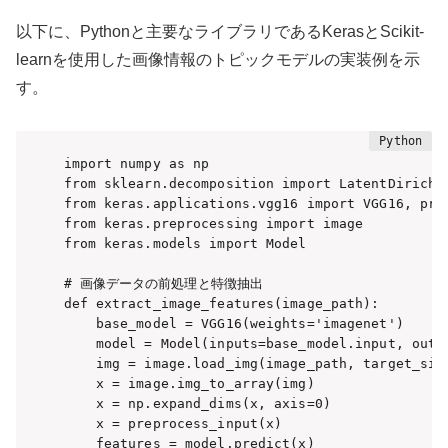
以下に、Pythonと主要なライブラリであるKerasとScikit-
learnを使用した画像情報のトピックモデルの実装例を示
す。
import numpy as np

from sklearn.decomposition import LatentDirichle
from keras.applications.vgg16 import VGG16, prep
from keras.preprocessing import image

from keras.models import Model

# 画像データの前処理と特徴抽出

def extract_image_features(image_path):

    base_model = VGG16(weights='imagenet')

    model = Model(inputs=base_model.input, outpu
    img = image.load_img(image_path, target_size
    x = image.img_to_array(img)

    x = np.expand_dims(x, axis=0)

    x = preprocess_input(x)

    features = model.predict(x)
