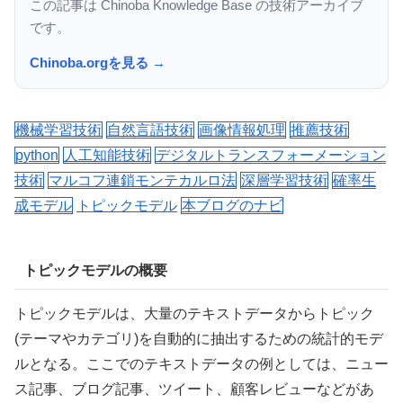
この記事は Chinoba Knowledge Base の技術アーカイブ
です。
Chinoba.orgを見る →
機械学習技術
自然言語技術
画像情報処理
推薦技術
python
人工知能技術
デジタルトランスフォーメーション
技術
マルコフ連鎖モンテカルロ法
深層学習技術
確率生
成モデル
トピックモデル
本ブログのナビ
トピックモデルの概要
トピックモデルは、大量のテキストデータからトピック
(テーマやカテゴリ)を自動的に抽出するための統計的モデ
ルとなる。ここでのテキストデータの例としては、ニュー
ス記事、ブログ記事、ツイート、顧客レビューなどがあ