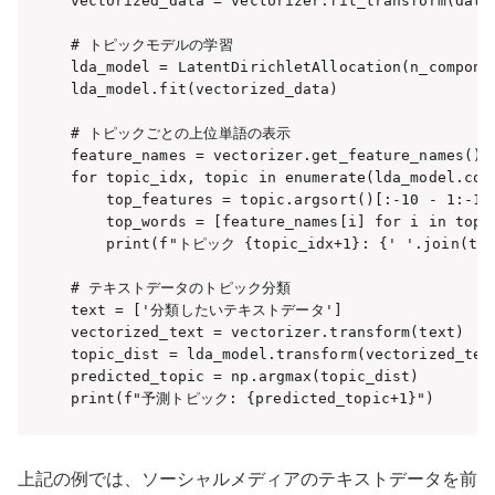
vectorized_data = vectorizer.fit_transform(data[
# トピックモデルの学習

lda_model = LatentDirichletAllocation(n_componen
lda_model.fit(vectorized_data)

# トピックごとの上位単語の表示

feature_names = vectorizer.get_feature_names()

for topic_idx, topic in enumerate(lda_model.comp
    top_features = topic.argsort()[:-10 - 1:-1]

    top_words = [feature_names[i] for i in top_f
    print(f"トピック {topic_idx+1}: {' '.join(top_
# テキストデータのトピック分類

text = ['分類したいテキストデータ']

vectorized_text = vectorizer.transform(text)

topic_dist = lda_model.transform(vectorized_text
predicted_topic = np.argmax(topic_dist)

print(f"予測トピック: {predicted_topic+1}")
上記の例では、ソーシャルメディアのテキストデータを前