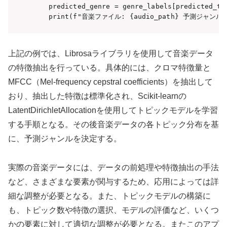
    predicted_genre = genre_labels[predicted_top
    print(f"音楽ファイル: {audio_path} 予測ジャンル: {
上記の例では、Librosaライブラリを使用して音楽データ
の特徴抽出を行っている。具体的には、クロマ特徴量と
MFCC（Mel-frequency cepstral coefficients）を抽出して
おり、抽出した特徴は標準化され、Scikit-learnの
LatentDirichletAllocationを使用してトピックモデルを学習
する手順となる。その後音楽データの各トピック分布を基
に、予測ジャンルを決定する。
実際の音楽データには、データの前処理や特徴抽出の手法
など、さまざまな要素が関与するため、応用によっては詳
細な調整が必要となる。また、トピックモデルの構築に
も、トピック数や特徴の選択、モデルの評価など、いくつ
かの要素に対して適切な調整が必要となる。またこのアプ