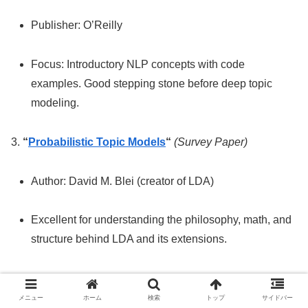
Publisher: O’Reilly
Focus: Introductory NLP concepts with code
examples. Good stepping stone before deep topic
modeling.
3.
“
Probabilistic Topic Models
“
(Survey Paper)
Author: David M. Blei (creator of LDA)
Excellent for understanding the philosophy, math, and
structure behind LDA and its extensions.
4.
“
Pattern Recognition and Machine Learning
“
メニュー
ホーム
検索
トップ
サイドバー