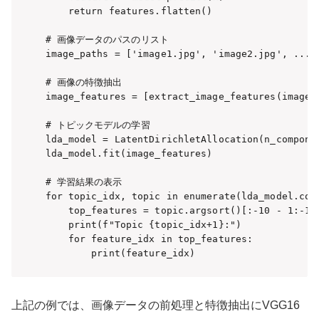
    return features.flatten()

# 画像データのパスのリスト

image_paths = ['image1.jpg', 'image2.jpg', ...]

# 画像の特徴抽出

image_features = [extract_image_features(image_p
# トピックモデルの学習

lda_model = LatentDirichletAllocation(n_componen
lda_model.fit(image_features)

# 学習結果の表示

for topic_idx, topic in enumerate(lda_model.comp
    top_features = topic.argsort()[:-10 - 
    print(f"Topic {topic_idx+1}:")

    for feature_idx in top_features:

        print(feature_idx)
上記の例では、画像データの前処理と特徴抽出にVGG16