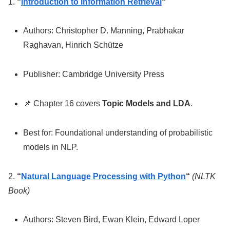
1.
“
Introduction to Information Retrieval
“
Authors: Christopher D. Manning, Prabhakar
Raghavan, Hinrich Schütze
Publisher: Cambridge University Press
📌 Chapter 16 covers
Topic Models and LDA
.
Best for: Foundational understanding of probabilistic
models in NLP.
2.
“
Natural Language Processing with Python
“
(NLTK
Book)
Authors: Steven Bird, Ewan Klein, Edward Loper