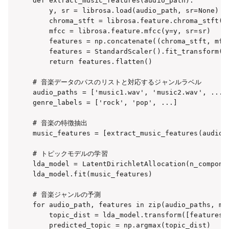
def extract_music_features(audio_path):

    y, sr = librosa.load(audio_path, sr=None)

    chroma_stft = librosa.feature.chroma_stft(y=
    mfcc = librosa.feature.mfcc(y=y, sr=sr)

    features = np.concatenate((chroma_stft, mfcc
    features = StandardScaler().fit_transform
    return features.flatten()

# 音楽データのパスのリストと対応するジャンルラベル

audio_paths = ['music1.wav', 'music2.wav', ...]

genre_labels = ['rock', 'pop', ...]

# 音楽の特徴抽出

music_features = [extract_music_features(audio_p
# トピックモデルの学習

lda_model = LatentDirichletAllocation(n_componen
lda_model.fit(music_features)

# 音楽ジャンルの予測

for audio_path, features in zip(audio_paths, mus
    topic_dist = lda_model.transform([features])
    predicted_topic = np.argmax(topic_dist)
