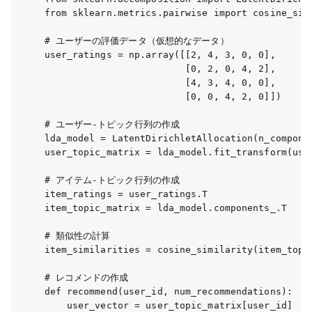
from sklearn.metrics.pairwise import cosine_simi
# ユーザーの評価データ（仮想的なデータ）

user_ratings = np.array([[2, 4, 3, 0, 0],

                         [0, 2, 0, 4, 2],

                         [4, 3, 4, 0, 0],

                         [0, 0, 4, 2, 0]])

# ユーザー-トピック行列の作成

lda_model = LatentDirichletAllocation(n_componen
user_topic_matrix = lda_model.fit_transform(user
# アイテム-トピック行列の作成

item_ratings = user_ratings.T

item_topic_matrix = lda_model.components_.T

# 類似性の計算

item_similarities = cosine_similarity(item_topic
# レコメンドの作成

def recommend(user_id, num_recommendations):

    user_vector = user_topic_matrix[user_id]
