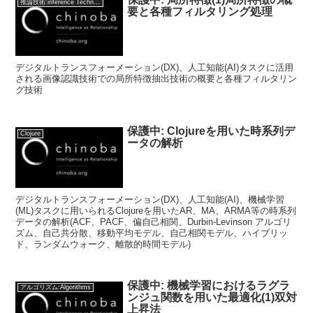
推論技術:inference Technology
要と各種フィルタリング処理
デジタルトランスフォーメーション(DX)、人工知能(AI)タスクに活用
される画像認識技術での局所特徴抽出技術の概要と各種フィルタリン
グ技術
保護中: Clojureを用いた時系列デ
Clojure
ータの解析
デジタルトランスフォーメーション(DX)、人工知能(AI)、機械学習
(ML)タスクに用いられるClojureを用いたAR、MA、ARMA等の時系列
データの解析(ACF、PACF、偏自己相関、Durbin-Levinson アルゴリ
ズム、自己共分散、移動平均モデル、自己相関モデル、ハイブリッ
ド、ランダムウォーク、離散的時間モデル)
保護中: 機械学習におけるラグラ
アルゴリズム:Algorithms
ンジュ関数を用いた最適化(1)双対
上昇法