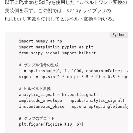
以下にPythonとSciPyを使用したヒルベルトワンド変換の
scipy
実装例を示す。この例では、
ライブラリの
hilbert
関数を使用してヒルベルト変換を行いる。
import numpy as np

import matplotlib.pyplot as plt

from scipy.signal import hilbert

# サンプル信号の生成

t = np.linspace(0, 1, 1000, endpoint=False)  #
signal = np.sin(2 * np.pi * 5 * t) + 0.5 * 
# ヒルベルト変換

analytic_signal = hilbert(signal)

amplitude_envelope = np.abs(analytic_signal)

instantaneous_phase = np.unwrap(np.angle(analyti
# グラフのプロット

plt.figure(figsize=(10, 6))
