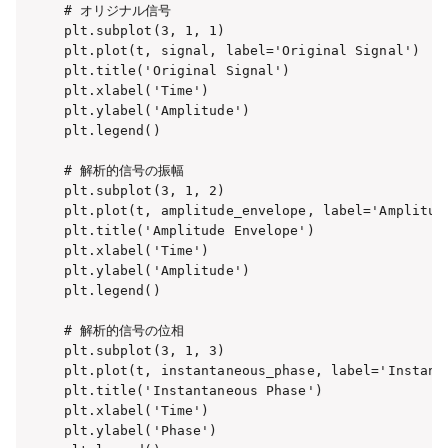
# オリジナル信号

plt.subplot(3, 1, 1)

plt.plot(t, signal, label='Original Signal')

plt.title('Original Signal')

plt.xlabel('Time')

plt.ylabel('Amplitude')

plt.legend()

# 解析的信号の振幅

plt.subplot(3, 1, 2)

plt.plot(t, amplitude_envelope, label='Amplitude
plt.title('Amplitude Envelope')

plt.xlabel('Time')

plt.ylabel('Amplitude')

plt.legend()

# 解析的信号の位相

plt.subplot(3, 1, 3)

plt.plot(t, instantaneous_phase, label='Instanta
plt.title('Instantaneous Phase')

plt.xlabel('Time')

plt.ylabel('Phase')
