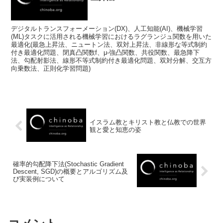
デジタルトランスフォーメーション(DX)、人工知能(AI)、機械学習
(ML)タスクに活用される機械学習におけるラグランジュ関数を用いた
最適化(最急上昇法、ニュートン法、双対上昇法、非線形な等式制約
付き最適化問題、閉真凸関数f、μ-強凸関数、共役関数、最急降下
法、勾配射影法、線形不等式制約付き最適化問題、双対分解、交互方
向乗数法、正則化学習問題)
イスラム教とキリスト教と仏教での世界
観と愛と知恵の姿
確率的勾配降下法(Stochastic Gradient
Descent, SGD)の概要とアルゴリズム及
び実装例について