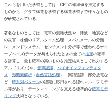
これらを用いた学習としては、CPTの確率値を推定する
ものから、グラフ構造を学習する構造学習まで様々なもの
が研究されている。
著名なものとしては、電車の混雑状況や、津波・地震など
の災害・株価のリアルタイム処理・スパムメールの分類・
レコメンドシステム・センチメント分析等で使われるナイ
ーブベイズ(データが与えられたときの全ての
推定
の確率
を計算し、最も確率の高いものを推定結果として出力する
アルゴリズム)や、
音声認識
、
バイオインフォマティク
ス
、
形態素解析
（
自然言語処理
）、楽譜追跡、部分放電な
ど、
時系列パターン
の認識に応用される隠れマルコフモデ
ル等があり、データマイニングを支える標準的な
確率モデ
リング
技術となっている。