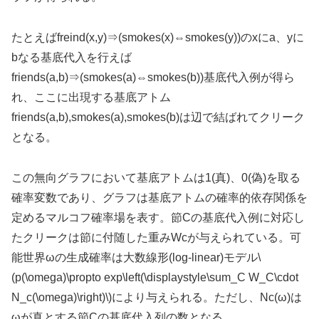
たとえばfreind(x,y)⇒(smokes(x)⇔smokes(y))のxにa、yに
bなる基底代入を行えば
friends(a,b)⇒(smokes(a)⇔smokes(b))基底代入例が得ら
れ、ここに出現する基底アトム
friends(a,b),smokes(a),smokes(b)は辺で結ばれてクリーク
となる。
この無向グラフにおいて基底アトムは1(真)、0(偽)を取る
確率変数であり、グラフは基底アトムの確率的依存関係を
定めるマルコフ確率場を表す。節Cの基底代入例に対応し
たクリークは節に付随した重みWcが与えられている。可
能世界ωの生成確率は大数線形(log-linear)モデル\
(p(\omega)\propto exp\left(\displaystyle\sum_C W_C\cdot
N_c(\omega)\right)\)により与えられる。ただし、Nc(ω)は
ωが真とする節Cの基底代入列の数となる。