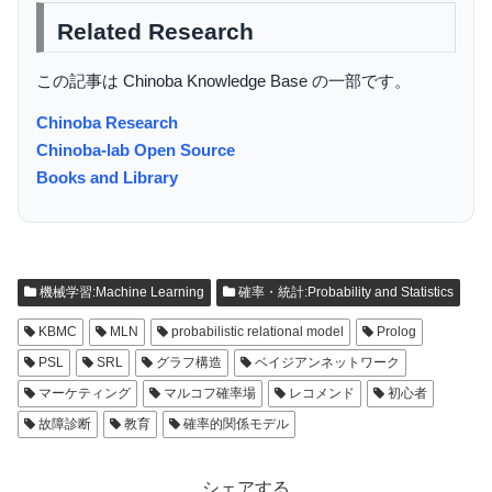
Related Research
この記事は Chinoba Knowledge Base の一部です。
Chinoba Research
Chinoba-lab Open Source
Books and Library
機械学習:Machine Learning
確率・統計:Probability and Statistics
KBMC
MLN
probabilistic relational model
Prolog
PSL
SRL
グラフ構造
ベイジアンネットワーク
マーケティング
マルコフ確率場
レコメンド
初心者
故障診断
教育
確率的関係モデル
シェアする