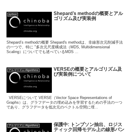
Shepard’s methodの概要とアル
python
ゴリズム及び実装例
Shepard’s methodの概要 Shepard's methodは、非線形次元削減手法
の一つで、特に "多次元尺度構成法（MDS, Multidimensional
Scaling）についてでも述べているMDS ...
VERSEの概要とアルゴリズム及
アルゴリズム:Algorithms
び実装例について
VERSEについて VERSE（Vector Space Representations of
Graphs）は、グラフデータの埋め込みを学習するための手法の一つ
であり、グラフデータを低次元のベクトル空間に埋...
保護中: トンプソン抽出、ロジス
アルゴリズム:Algorithms
ティック回帰モデル上の線形バン