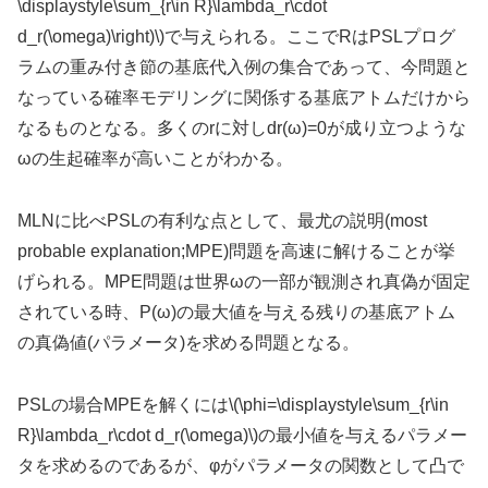
\displaystyle\sum_{r\in R}\lambda_r\cdot
d_r(\omega)\right)\)で与えられる。ここでRはPSLプログ
ラムの重み付き節の基底代入例の集合であって、今問題と
なっている確率モデリングに関係する基底アトムだけから
なるものとなる。多くのrに対しdr(ω)=0が成り立つような
ωの生起確率が高いことがわかる。
MLNに比べPSLの有利な点として、最尤の説明(most
probable explanation;MPE)問題を高速に解けることが挙
げられる。MPE問題は世界ωの一部が観測され真偽が固定
されている時、P(ω)の最大値を与える残りの基底アトム
の真偽値(パラメータ)を求める問題となる。
PSLの場合MPEを解くには\(\phi=\displaystyle\sum_{r\in
R}\lambda_r\cdot d_r(\omega)\)の最小値を与えるパラメー
タを求めるのであるが、φがパラメータの関数として凸で