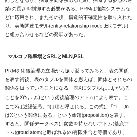
同じとなるが、探索空間を狭めるため、探索する参照の連
鎖τの長さを制御する必要がある。PRMは推薦システムな
どに応用され、またその後、構造的不確定性を取り入れた
り、実態関連モデル(entity-relationship model;ERモデル)
と組み合わせるなどの発展があった。
マルコフ確率場とSRLとMLN,PSL
PRMを術後論理の立場から振り返ってみると、表の関係
を表す術後、表のタプルを固体と思えば、固体とそれらの
関係を扱っていることになる。表Xにタプルt
,…,t
がある
1
n
ことをX(t
,…,t
)という術後論理のアトムにより表す。こ
1
n
こでXは述語記号、tiは項と呼ばれる。この式は「t1,…,tn
はXという関係にある」という命題(proposition)を表す。
すると、関係データベスは変数を持たないアトム(基底ア
トム(groud atom)と呼ばれる)の有限集合と等価であり、