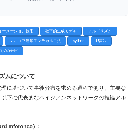
ォーメーション技術
確率的生成モデル
アルゴリズム
マルコフ連鎖モンテカルロ法
python
R言語
ログのナビ
ズムについて
定理に基づいて事後分布を求める過程であり、主要な
。以下に代表的なベイジアンネットワークの推論アル
Inference）: