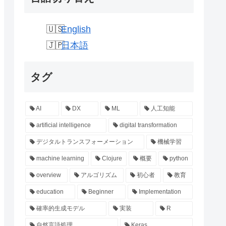
English
日本語
タグ
AI
DX
ML
人工知能
artificial intelligence
digital transformation
デジタルトランスフォーメーション
機械学習
machine learning
Clojure
概要
python
overview
アルゴリズム
初心者
教育
education
Beginner
Implementation
確率的生成モデル
実装
R
自然言語処理
Keras