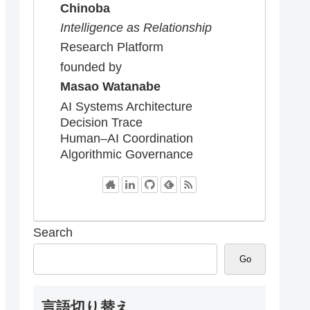
Chinoba
Intelligence as Relationship
Research Platform
founded by
Masao Watanabe
AI Systems Architecture
Decision Trace
Human–AI Coordination
Algorithmic Governance
Search
Go
言語切り替え