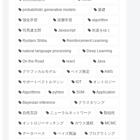
probabilistic generative models
基礎
強化学習
深層学習
algorithm
司馬遼太郎
Javascript
街道をゆく
Ryotaro Shiba
Reinforcement Learning
natural language processing
Deep Learning
On the Road
react
Java
グラフィカルモデル
ベイズ推定
AWS
サポートベクトルマシン
IOT
オントロジー
Algorithms
pyhton
SVM
Application
Bayesian inference
クラスタリング
自然言語
ニューラルネットワーク
類似性
オントロジーマッチング
ガウス過程
MCMC
データベース
ベイズ推論
プログラミング