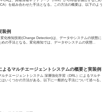
N2Vec-PCAは、異種情報ネットワーク（HIN）から特徴を抽出するため
析（PCA）を組み合わせた手法となる。この方法の概要は、以下のよう
実装例
化検知技術(Change Detection)は、データやシステムの状態に
めの手法となる。変化検知では、データやシステムの状態...
）によるマルチエージェントシステムの概要と実装例
マルチエージェントシステム 深層強化学習（DRL）によるマルチ
にはいくつかの方法がある。以下に一般的な手法について述べる。