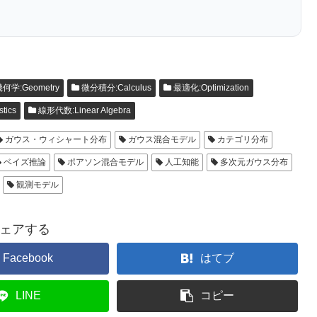
何学:Geometry
微分積分:Calculus
最適化:Optimization
tics
線形代数:Linear Algebra
ガウス・ウィシャート分布
ガウス混合モデル
カテゴリ分布
ベイズ推論
ポアソン混合モデル
人工知能
多次元ガウス分布
観測モデル
ェアする
Facebook
はてブ
LINE
コピー