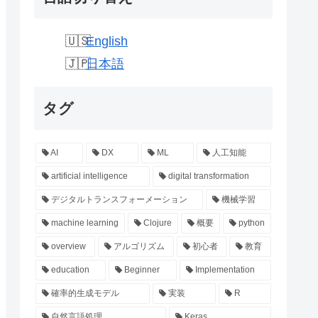
English
日本語
タグ
AI
DX
ML
人工知能
artificial intelligence
digital transformation
デジタルトランスフォーメーション
機械学習
machine learning
Clojure
概要
python
overview
アルゴリズム
初心者
教育
education
Beginner
Implementation
確率的生成モデル
実装
R
自然言語処理
Keras