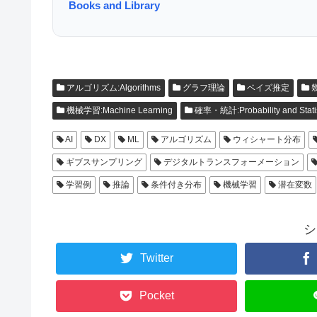
Books and Library
アルゴリズム:Algorithms
グラフ理論
ベイズ推定
幾
機械学習:Machine Learning
確率・統計:Probability and Statis
AI
DX
ML
アルゴリズム
ウィシャート分布
ギブスサンプリング
デジタルトランスフォーメーション
学習例
推論
条件付き分布
機械学習
潜在変数
シ
Twitter
Pocket