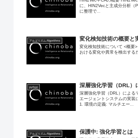
HIN2Vec-PCAの概要 HI
に、HIN2Vecと主成分分
に整理で...
変化検知技術の概要と
アルゴリズム:Algorithms
変化検知技術について <概要> 変
おける変化や異常を検出するた
深層強化学習（DRL
python
深層強化学習（DRL）による
エージェントシステムの実装
1. 環境の定義: マルチエー...
保護中: 強化学習とは
アルゴリズム:Algorithms