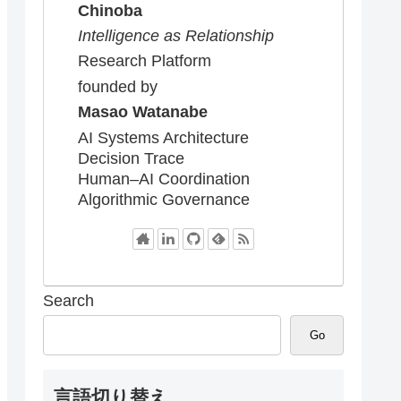
Chinoba
Intelligence as Relationship
Research Platform
founded by
Masao Watanabe
AI Systems Architecture
Decision Trace
Human–AI Coordination
Algorithmic Governance
Search
Go
言語切り替え