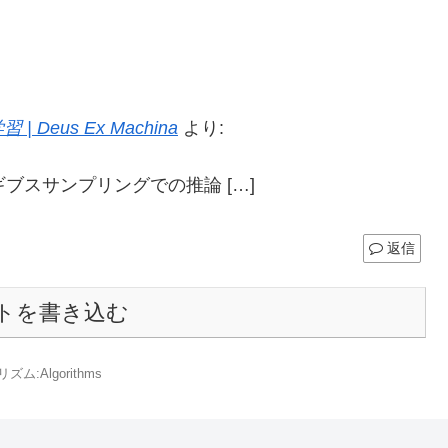
us Ex Machina
より:
ギブスサンプリングでの推論 […]
返信
トを書き込む
ズム:Algorithms