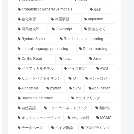
probabilistic generative models
基礎
強化学習
深層学習
algorithm
司馬遼太郎
Javascript
街道をゆく
Ryotaro Shiba
Reinforcement Learning
natural language processing
Deep Learning
On the Road
react
Java
グラフィカルモデル
ベイズ推定
AWS
サポートベクトルマシン
IOT
オントロジー
Algorithms
pyhton
SVM
Application
Bayesian inference
クラスタリング
自然言語
ニューラルネットワーク
類似性
オントロジーマッチング
ガウス過程
MCMC
データベース
ベイズ推論
プログラミング