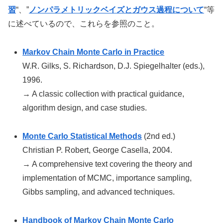
習
“、”
ノンパラメトリックベイズとガウス過程について
“等
に述べているので、これらを参照のこと。
Markov Chain Monte Carlo in Practice
W.R. Gilks, S. Richardson, D.J. Spiegelhalter (eds.),
1996.
→ A classic collection with practical guidance,
algorithm design, and case studies.
Monte Carlo Statistical Methods
(2nd ed.)
Christian P. Robert, George Casella, 2004.
→ A comprehensive text covering the theory and
implementation of MCMC, importance sampling,
Gibbs sampling, and advanced techniques.
Handbook of Markov Chain Monte Carlo