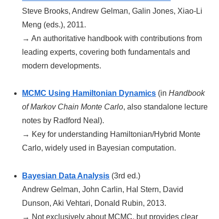
Steve Brooks, Andrew Gelman, Galin Jones, Xiao-Li
Meng (eds.), 2011.
→ An authoritative handbook with contributions from
leading experts, covering both fundamentals and
modern developments.
MCMC Using Hamiltonian Dynamics
(in
Handbook
of Markov Chain Monte Carlo
, also standalone lecture
notes by Radford Neal).
→ Key for understanding Hamiltonian/Hybrid Monte
Carlo, widely used in Bayesian computation.
Bayesian Data Analysis
(3rd ed.)
Andrew Gelman, John Carlin, Hal Stern, David
Dunson, Aki Vehtari, Donald Rubin, 2013.
→ Not exclusively about MCMC, but provides clear