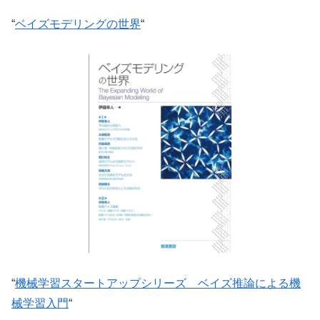
“
ベイズモデリングの世界
“
“
機械学習スタートアップシリーズ ベイズ推論による機
械学習入門
“