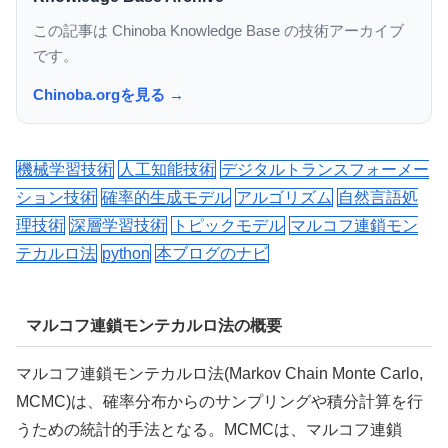
この記事は Chinoba Knowledge Base の技術アーカイブ
です。
Chinoba.orgを見る →
機械学習技術
人工知能技術
デジタルトランスフォーメー
ション技術
確率的生成モデル
アルゴリズム
自然言語処
理技術
深層学習技術
トピックモデル
マルコフ連鎖モン
テカルロ法
python
本ブログのナビ
マルコフ連鎖モンテカルロ法の概要
マルコフ連鎖モンテカルロ法(Markov Chain Monte Carlo,
MCMC)は、確率分布からのサンプリングや積分計算を行
うための統計的手法となる。MCMCは、マルコフ連鎖