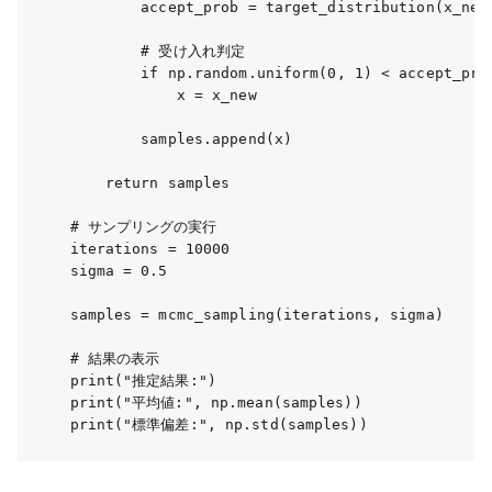
        accept_prob = target_distribution(x_new)
        # 受け入れ判定

        if np.random.uniform(0, 1) < accept_prob
            x = x_new

        samples.append(x)

    return samples

# サンプリングの実行

iterations = 10000

sigma = 0.5

samples = mcmc_sampling(iterations, sigma)

# 結果の表示

print("推定結果:")

print("平均値:", np.mean(samples))
