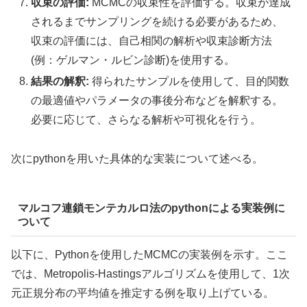
収束の評価:
MCMCの収束性を評価する。収束が達成
されるまでサンプリングを続ける必要があるため、
収束の評価には、自己相関の解析や収束診断方法
(例：ゲルマン・ルビン診断)を使用する。
結果の解釈:
得られたサンプルを使用して、目的関数
の最適値やパラメータの事後分布などを解釈する。
必要に応じて、さらなる解析や可視化を行う。
次にpythonを用いた具体的な実装について述べる。
マルコフ連鎖モンテカルロ法のpythonによる実装例に
ついて
以下に、Pythonを使用したMCMCの実装例を示す。ここ
では、Metropolis-Hastingsアルゴリズムを使用して、1次
元正規分布の平均値を推定する例を取り上げている。