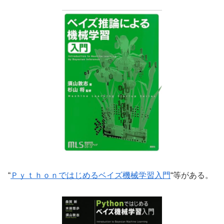
“
Ｐｙｔｈｏｎではじめるベイズ機械学習入門
“等がある。