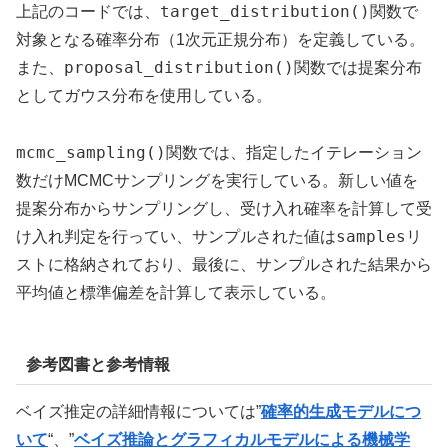
target_distribution()
上記のコードでは、
関数で
対象となる確率分布（1次元正規分布）を定義している。
proposal_distribution()
また、
関数では提案分布
としてガウス分布を使用している。
mcmc_sampling()
関数では、指定したイテレーション
数だけMCMCサンプリングを実行している。新しい値を
提案分布からサンプリングし、受け入れ確率を計算して受
samples
け入れ判定を行ってい、サンプルされた値は
リ
ストに格納されており、最後に、サンプルされた結果から
平均値と標準偏差を計算して表示している。
参考図書と参考情報
ベイズ推定の詳細情報については”
確率的生成モデルにつ
いて
“、”
ベイズ推論とグラフィカルモデルによる機械学