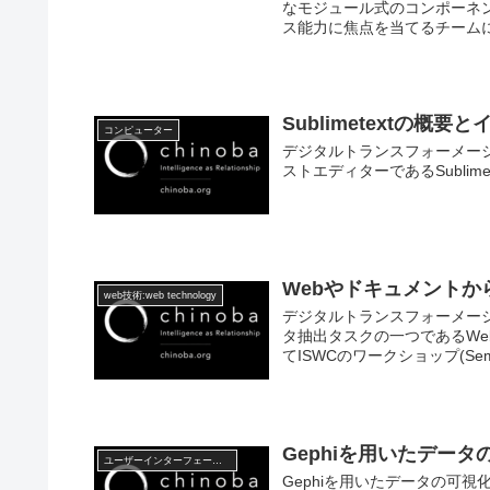
なモジュール式のコンポーネ
ス能力に焦点を当てるチーム
Sublimetextの概要
コンピューター
デジタルトランスフォーメーショ
ストエディターであるSublim
Webやドキュメントか
web技術:web technology
デジタルトランスフォーメーショ
タ抽出タスクの一つであるW
てISWCのワークショップ(Se
Gephiを用いたデー
ユーザーインターフェース/データビジュアライゼーション
Gephiを用いたデータの可視