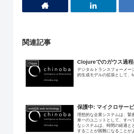
関連記事
Clojureでのガウス過
Clojure
デジタルトランスフォーメーショ
的生成モデルの拡張として、fas
保護中: マイクロサー
web技術:web technology
理想的な企業システムは、緊
単一のユニットとして、すべ
なシステムは、時間の経過と
することが困難になることが