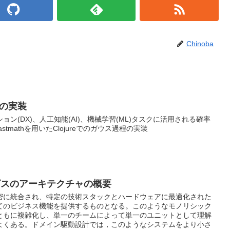
Chinoba
程の実装
ン(DX)、人工知能(AI)、機械学習(ML)タスクに活用される確率
tmathを用いたClojureでのガウス過程の実装
ビスのアーキテクチャの概要
密に統合され、特定の技術スタックとハードウェアに最適化された
てのビジネス機能を提供するものとなる。このようなモノリシック
ともに複雑化し、単一のチームによって単一のユニットとして理解
よくある。ドメイン駆動設計では，このようなシステムをより小さ