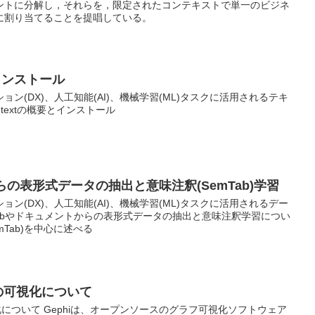
ントに分解し，それらを，限定されたコンテキストで単一のビジネ
に割り当てることを提唱している。
とインストール
ン(DX)、人工知能(AI)、機械学習(ML)タスクに活用されるテキ
etextの概要とインストール
らの表形式データの抽出と意味注釈(SemTab)学習
ン(DX)、人工知能(AI)、機械学習(ML)タスクに活用されるデー
ebやドキュメントからの表形式データの抽出と意味注釈学習につい
mTab)を中心に述べる
タの可視化について
化について Gephiは、オープンソースのグラフ可視化ソフトウェア