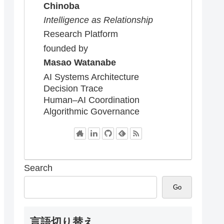
Chinoba
Intelligence as Relationship
Research Platform
founded by
Masao Watanabe
AI Systems Architecture
Decision Trace
Human–AI Coordination
Algorithmic Governance
Search
Go
言語切り替え