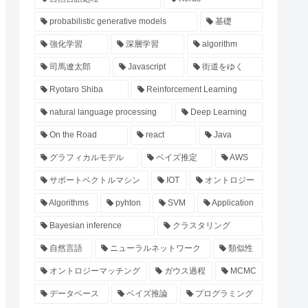
probabilistic generative models
基礎
強化学習
深層学習
algorithm
司馬遼太郎
Javascript
街道をゆく
Ryotaro Shiba
Reinforcement Learning
natural language processing
Deep Learning
On the Road
react
Java
グラフィカルモデル
ベイズ推定
AWS
サポートベクトルマシン
IOT
オントロジー
Algorithms
pyhton
SVM
Application
Bayesian inference
クラスタリング
自然言語
ニューラルネットワーク
類似性
オントロジーマッチング
ガウス過程
MCMC
データベース
ベイズ推論
プログラミング