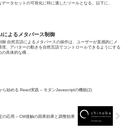
なデータセットの可視化に特に適したツールとなる。以下に、
Iによるメタバース制御
制御 自然言語によるメタバースの操作は、ユーザーが直感的にメ
環境、アバターの動きを自然言語でコントロールできるようにする
の具体的な構...
ら始める React実践 – モダンJavascriptの機能(2)
定の応用 – CM接触の因果効果と調整効果