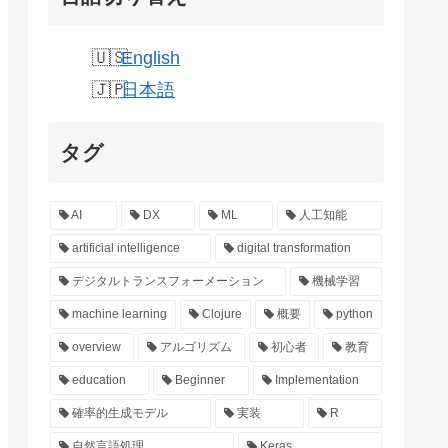
English
日本語
タグ
AI
DX
ML
人工知能
artificial intelligence
digital transformation
デジタルトランスフォーメーション
機械学習
machine learning
Clojure
概要
python
overview
アルゴリズム
初心者
教育
education
Beginner
Implementation
確率的生成モデル
実装
R
自然言語処理
Keras