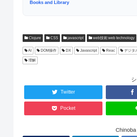
Books and Library
Clojure
CSS
javascript
web技術:web technology
AI
DOM操作
DX
Javascript
Reac
デジタ
理解
シ
Twitter
Pocket
Chino