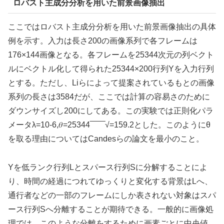
ロバスト主成分分析を用いた前景画像抽出
ここではロバスト主成分分析を用いた前景画像抽出の具体
例を示す。入力は長さ200の画像系列で各フレームは
176×144画像となる。各フレームを25344次元の列ベクト
ルにベクトル化して得られた25344×200行列Yを入力行列
とする。ただし、Liらによって提案されているもとの画像
系列の長さは3584だが、ここでは計算の容易さのために
ダウンサイズし200にしてある。この実験では正則化パラ
メータλ=10-6,
𝜃
=
25344
‾‾‾‾‾‾√
=
159.2
とした。このようにθ
を取る理由についてはCandesらの論文を最小のこと。
Yを低ランク行列Lとスパース行列Sに分解することによ
り、時間の経過につれてゆっくりと変化する背景はLへ、
通行者などの一部のフレームにしか表されない対象はスパ
ース行列Sへ分離することが期待できる。一般的に画像処
理では、このような分離をするために画素ごとに中央値