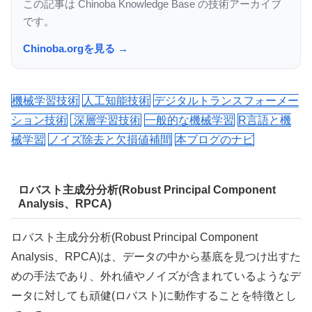
この記事は Chinoba Knowledge Base の技術アーカイブ
です。
Chinoba.orgを見る →
機械学習技術
人工知能技術
デジタルトランスフォーメー
ション技術
深層学習技術
一般的な機械学習
R言語と機
械学習
ノイズ除去と欠損値補間
本ブログのナビ
ロバスト主成分分析(Robust Principal Component
Analysis、RPCA)
ロバスト主成分分析(Robust Principal Component
Analysis、RPCA)は、データの中から基底を見つけ出すた
めの手法であり、外れ値やノイズが含まれているようなデ
ータに対しても頑健(ロバスト)に動作することを特徴とし