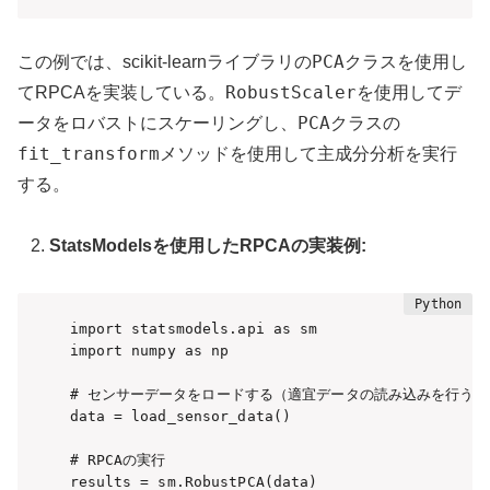
PCA
この例では、scikit-learnライブラリの
クラスを使用し
RobustScaler
てRPCAを実装している。
を使用してデ
PCA
ータをロバストにスケーリングし、
クラスの
fit_transform
メソッドを使用して主成分分析を実行
する。
StatsModelsを使用したRPCAの実装例:
import statsmodels.api as sm

import numpy as np

# センサーデータをロードする（適宜データの読み込みを行う）

data = load_sensor_data()

# RPCAの実行

results = sm.RobustPCA(data)
