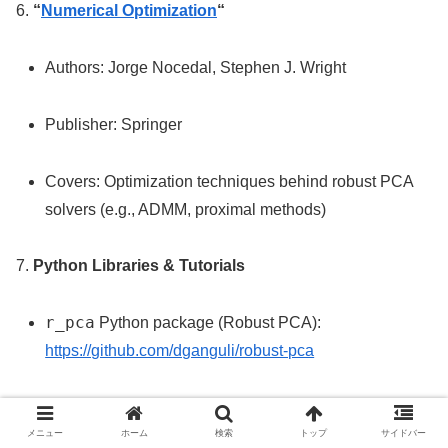
6.
“
Numerical Optimization
“
Authors: Jorge Nocedal, Stephen J. Wright
Publisher: Springer
Covers: Optimization techniques behind robust PCA
solvers (e.g., ADMM, proximal methods)
7.
Python Libraries & Tutorials
r_pca
Python package (Robust PCA):
https://github.com/dganguli/robust-pca
MATLAB implementation from Yi Ma’s group:
http://perception.csl.illinois.edu/matrix-
メニュー
ホーム
検索
トップ
サイドバー