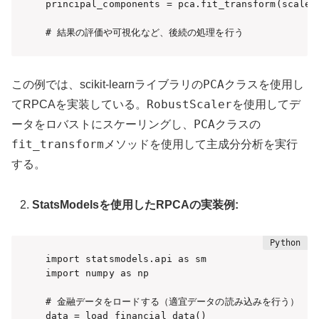
principal_components = pca.fit_transform(scaled_
# 結果の評価や可視化など、後続の処理を行う
PCA
この例では、scikit-learnライブラリの
クラスを使用し
RobustScaler
てRPCAを実装している。
を使用してデ
PCA
ータをロバストにスケーリングし、
クラスの
fit_transform
メソッドを使用して主成分分析を実行
する。
StatsModelsを使用したRPCAの実装例:
import statsmodels.api as sm

import numpy as np

# 金融データをロードする（適宜データの読み込みを行う）

data = load_financial_data()
