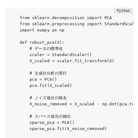
from sklearn.decomposition import PCA

from sklearn.preprocessing import StandardScaler
import numpy as np

def robust_pca(X):

    # データの標準化

    scaler = StandardScaler()

    X_scaled = scaler.fit_transform(X)

    # 主成分分析の実行

    pca = PCA()

    pca.fit(X_scaled)

    # ノイズ成分の除去

    X_noise_removed = X_scaled - np.dot(pca.tran
    # スパース成分の抽出

    sparse_pca = PCA()

    sparse_pca.fit(X_noise_removed)
