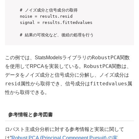
# ノイズ成分と信号成分の取得

noise = results.resid

signal = results.fittedvalues

# 結果の可視化など、後続の処理を行う
RobustPCA
この例では、StatsModelsライブラリの
関数
RobustPCA
を使用してRPCAを実装している。
関数は、
データをノイズ成分と信号成分に分解し、ノイズ成分は
resid
fittedvalues
属性から取得でき、信号成分は
属
性から取得できる。
参考情報と参考図書
ロバスト主成分分析に対する参考情報と実装に関して
は”
Robust PCA (Principal Component Pursuit) の実