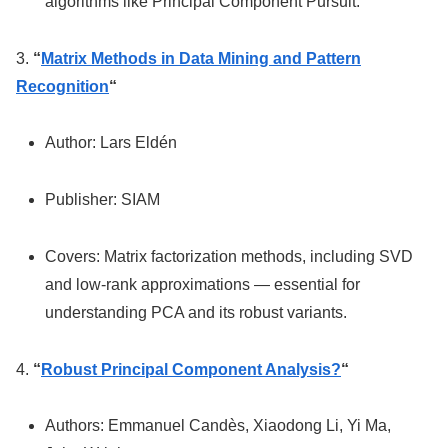
algorithms like Principal Component Pursuit.
3.
“
Matrix Methods in Data Mining and Pattern
Recognition
“
Author: Lars Eldén
Publisher: SIAM
Covers: Matrix factorization methods, including SVD
and low-rank approximations — essential for
understanding PCA and its robust variants.
4.
“
Robust Principal Component Analysis?
“
Authors: Emmanuel Candès, Xiaodong Li, Yi Ma,