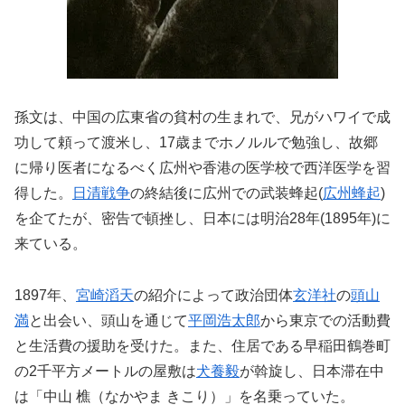
孫文は、中国の広東省の貧村の生まれで、兄がハワイで成
功して頼って渡米し、17歳までホノルルで勉強し、故郷
に帰り医者になるべく広州や香港の医学校で西洋医学を習
得した。
日清戦争
の終結後に広州での武装蜂起(
広州蜂起
)
を企てたが、密告で頓挫し、日本には明治28年(1895年)に
来ている。
1897年
、
宮崎滔天
の紹介によって政治団体
玄洋社
の
頭山
満
と出会い、頭山を通じて
平岡浩太郎
から東京での活動費
と生活費の援助を受けた。また、住居である早稲田鶴巻町
の2千平方メートルの屋敷は
犬養毅
が斡旋し、日本滞在中
は「中山 樵（なかやま きこり）」を名乗っていた。