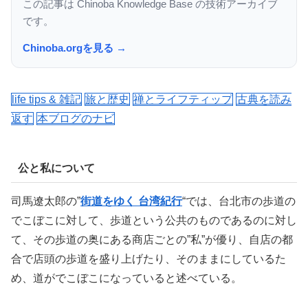
この記事は Chinoba Knowledge Base の技術アーカイブ
です。
Chinoba.orgを見る →
life tips & 雑記
旅と歴史
禅とライフティップ
古典を読み
返す
本ブログのナビ
公と私について
司馬遼太郎の”
街道をゆく 台湾紀行
“では、台北市の歩道の
でこぼこに対して、歩道という公共のものであるのに対し
て、その歩道の奥にある商店ごとの”私”が優り、自店の都
合で店頭の歩道を盛り上げたり、そのままにしているた
め、道がでこぼこになっていると述べている。