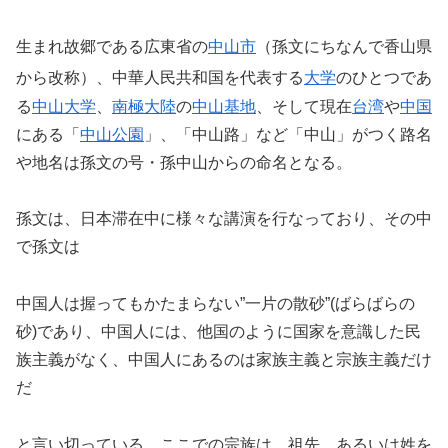
生まれ故郷である広東省の
中山市
（孫文にちなんで香山県
から改称）
、中華人民共和国を代表する
大学
のひとつであ
る
中山大学
、
南極大陸
の
中山基地
、そして現在
台湾
や
中国
にある「
中山公園
」、「中山路」など「中山」がつく路名
や地名は孫文の号・孫中山からの命名となる。
孫文は、日本滞在中に様々な講演を行なっており、その中
で孫文は
中国人は握ってもかたまらない”一片の散砂”(ばらばらの
砂)であり、中国人には、他国のように国家を意識した民
族主義がなく、中国人にあるのは家族主義と宗族主義だけ
だ
と言い切っている。ここでの宗族は、祖先、あるいは姓を