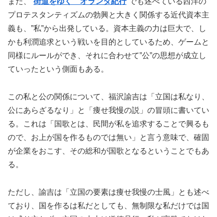
また、”
街道をゆく オランダ紀行
“でも述べている西洋の
プロテスタンティズムの勃興と大きく関係する近代資本主
義も、”私”から出発している。資本主義の力は巨大で、し
かも利潤追求という戦いを目的としているため、ゲームと
同様にルールができ、それに合わせて”公”の思想が成立し
ていったという側面もある。
この私と公の関係について、福沢諭吉は「立国は私なり、
公にあらざるなり」と「痩せ我慢の説」の冒頭に書いてい
る。これは「国歌とは、民間が私を追求することで興るも
ので、お上が国を作るものでは無い」と言う意味で、確固
が企業をおこす、その総和が国歌となるということでもあ
る。
ただし、諭吉は「立国の要素は痩せ我慢の士風」とも述べ
ており、国を作るは私だとしても、無制限な私だけでは国