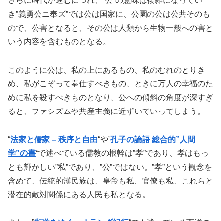
さらに時代が進むにつれ、”公”の意味は複雑になってい
き”義勇公ニ奉ズ”では公は国家に、公園の公は公共そのも
ので、公害となると、その公は人類から生物一般への害と
いう内容を含むものとなる。
このように公は、私の上にあるもの、私のむれのとりき
め、私がこぞって奉仕すべきもの、ときに万人の幸福のた
めに私を殺すべきものとなり、公への傾斜の角度が深すぎ
ると、ファシズムや共産主義に近ずいていってしまう。
“
法家と儒家 – 秩序と自由
“や”
孔子の論語 総合的”人間
学”の書
“で述べている儒教の根幹は”孝”であり、孝はもっ
とも輝かしい”私”であり、”公”ではない。”孝”という観念を
含めて、伝統的漢民族は、皇帝も私、官僚も私、これらと
潜在的敵対関係にある人民も私となる。