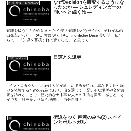
なぜDecisionを研究するようにな
ICT技術:ICT Technology
ったのか ― シュレディンガーの
問いへと続く旅 ―
知識を扱うことから始まった 企業の知識をどう扱うか。 それが私の
出発点だった。 RAG 検索 Wiki FAQ Knowledge Base 長い間、私た
ちは、 「知識を蓄積すれば賢くなる」 と思って...
日蓮と久遠寺
仏教:Buddhism
イントロダクション 旅は人間が新しい場所を訪れ、異なる文化や歴
史を体験するための行為であり、旅を通じて、歴史的な場所や文化遺
産を訪れることで、歴史的な出来事や人々の生活を実際に感じること
ができ、歴史をより深く理解し、自分自身の...
街道をゆく 南蛮のみち(2) スペイ
旅
ンとポルトガル