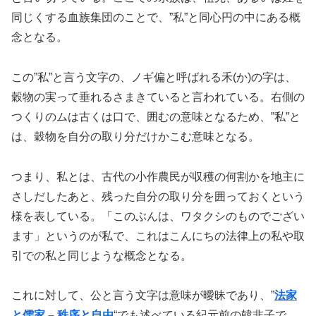
同じくする血族集団のことで、”私”と同心円の中にある概
念となる。
この”私”と言う文字の、ノギ偏と呼ばれる禾(か)の字は、
穀物の実って垂れるさまきていると言われている。右側の
つくりのムは古くは口で、囲むの意味となるため、”私”と
は、穀物を自分の取り分だけかこむ意味となる。
つまり、私とは、古代の小作農民が収穫の何割かを地主に
さしだしたあと、残った自分の取り分を囲っておくという
様を表している。「このぶんは、ワタクシのものでござい
ます」というのが私で、これはこんにちの法律上の私や取
引での私と同じような概念となる。
これに対して、公と言う文字は意味が曖昧であり、”
法家
と儒家 – 秩序と自由
“でも述べている紀元前の韓非子で