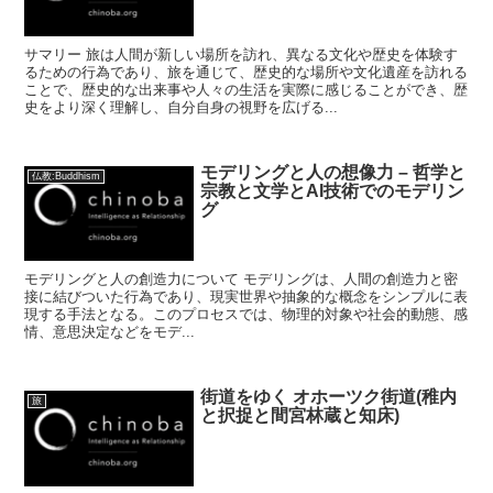
サマリー 旅は人間が新しい場所を訪れ、異なる文化や歴史を体験す
るための行為であり、旅を通じて、歴史的な場所や文化遺産を訪れる
ことで、歴史的な出来事や人々の生活を実際に感じることができ、歴
史をより深く理解し、自分自身の視野を広げる...
モデリングと人の想像力 – 哲学と
仏教:Buddhism
宗教と文学とAI技術でのモデリン
グ
モデリングと人の創造力について モデリングは、人間の創造力と密
接に結びついた行為であり、現実世界や抽象的な概念をシンプルに表
現する手法となる。このプロセスでは、物理的対象や社会的動態、感
情、意思決定などをモデ...
街道をゆく オホーツク街道(稚内
旅
と択捉と間宮林蔵と知床)