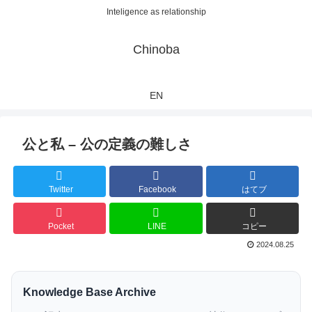
Inteligence as relationship
Chinoba
EN
公と私 – 公の定義の難しさ
Twitter
Facebook
はてブ
Pocket
LINE
コピー
2024.08.25
Knowledge Base Archive