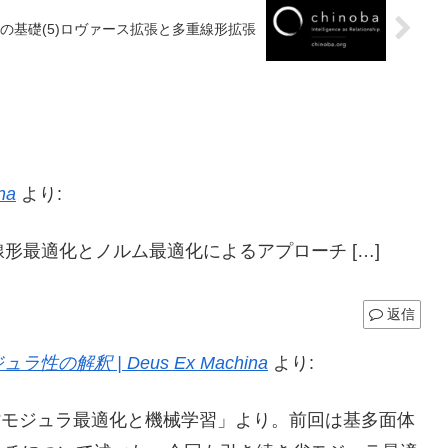
化の基礎(5)ロヴァース拡張と多重線形拡張
na
より:
の線形最適化とノルム最適化によるアプローチ […]
返信
釈 | Deus Ex Machina
より:
「劣モジュラ最適化と機械学習」より。前回は基多面体