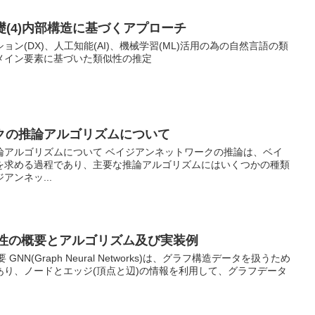
)の基礎(4)内部構造に基づくアプローチ
ン(DX)、人工知能(AI)、機械学習(ML)活用の為の自然言語の類
メイン要素に基づいた類似性の推定
クの推論アルゴリズムについて
論アルゴリズムについて ベイジアンネットワークの推論は、ベイ
を求める過程であり、主要な推論アルゴリズムにはいくつかの種類
ンネッ...
能性の概要とアルゴリズム及び実装例
NN(Graph Neural Networks)は、グラフ構造データを扱うため
あり、ノードとエッジ(頂点と辺)の情報を利用して、グラフデータ