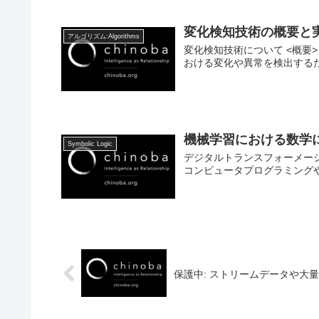
変化検知技術の概要と
アルゴリズム:Algorithms
変化検知技術について <概要> 変
おける変化や異常を検出するた
機械学習における数学
Symbolic Logic
デジタルトランスフォーメーシ
コンピュータプログラミング
保護中: ストリームデータや大量デー