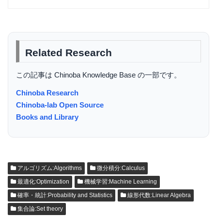
Related Research
この記事は Chinoba Knowledge Base の一部です。
Chinoba Research
Chinoba-lab Open Source
Books and Library
アルゴリズム:Algorithms
微分積分:Calculus
最適化:Optimization
機械学習:Machine Learning
確率・統計:Probability and Statistics
線形代数:Linear Algebra
集合論:Set theory