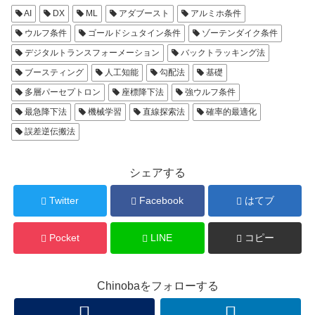
AI
DX
ML
アダブースト
アルミホ条件
ウルフ条件
ゴールドシュタイン条件
ゾーテンダイク条件
デジタルトランスフォーメーション
バックトラッキング法
ブースティング
人工知能
勾配法
基礎
多層パーセプトロン
座標降下法
強ウルフ条件
最急降下法
機械学習
直線探索法
確率的最適化
誤差逆伝搬法
シェアする
Twitter
Facebook
はてブ
Pocket
LINE
コピー
Chinobaをフォローする