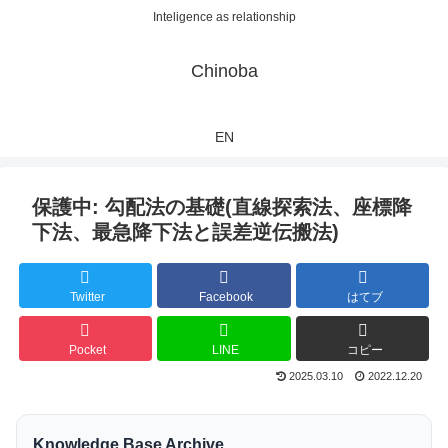
Inteligence as relationship
Chinoba
EN
保護中: 勾配法の基礎(直線探索法、座標降
下法、最急降下法と誤差逆伝搬法)
Twitter
Facebook
はてブ
Pocket
LINE
コピー
2025.03.10
2022.12.20
Knowledge Base Archive