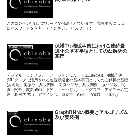
このコンテンツはパスワードで保護されています。閲覧するには以下
にパスワードを入力してください。 パスワード:
保護中: 機械学習における連続最
微分積分:Calculus
適化の基本事項としての凸解析の
基礎
デジタルトランスフォーメーション(DX)、人工知能(AI)、機械学習
(ML)タスクに活用される連続最適化の基本事項としての凸解析の基礎
(劣勾配、劣微分、共役関数、閉真凸関数、共役関数、強凸関数、閉
真凸関数、関数値の上下界、ヘッセ行列、エピグラフ、テイラーの定
理、相対的内部、アフイン包、連続性、凸包、凸関数、凸集合)
GraphRNNの概要とアルゴリズム
python
及び実装例