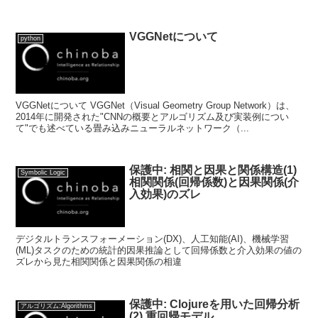
VGGNetについて
python
VGGNetについて VGGNet（Visual Geometry Group Network）は、
2014年に開発された"CNNの概要とアルゴリズム及び実装例につい
て"でも述べている畳み込みニューラルネットワーク（...
保護中: 相関と因果と関係構造(1)
Symbolic Logic
相関関係(回帰係数)と因果関係(介
入効果)のズレ
デジタルトランスフォーメーション(DX)、人工知能(AI)、機械学習
(ML)タスクのための統計的因果推論として回帰係数と介入効果の値の
ズレから見た相関関係と因果関係の相違
保護中: Clojureを用いた回帰分析
アルゴリズム:Algorithms
(2) 重回帰モデル