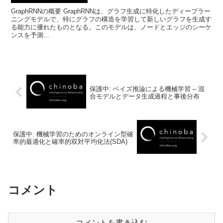
GraphRNNの概要 GraphRNNは、グラフ生成に特化したディープラー
ニングモデルで、特にグラフの構造を学習して新しいグラフを生成す
る能力に優れたものとなる。このモデルは、ノードとエッジのシーケ
ンスを予測...
保護中: ベイズ推論による機械学習 – 混
合モデルとデータ生成過程と事後分布
保護中: 機械学習のためのオンライン型確
率的最適化と確率的双対平均化法(SDA)
コメント
コメントを書き込む