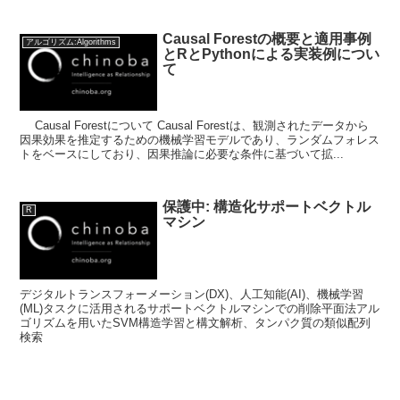
Causal Forestの概要と適用事例
アルゴリズム:Algorithms
とRとPythonによる実装例につい
て
Causal Forestについて Causal Forestは、観測されたデータから
因果効果を推定するための機械学習モデルであり、ランダムフォレス
トをベースにしており、因果推論に必要な条件に基づいて拡...
保護中: 構造化サポートベクトル
R
マシン
デジタルトランスフォーメーション(DX)、人工知能(AI)、機械学習
(ML)タスクに活用されるサポートベクトルマシンでの削除平面法アル
ゴリズムを用いたSVM構造学習と構文解析、タンパク質の類似配列
検索