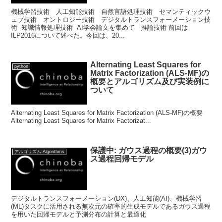
機械学習技術 人工知能技術 自然言語処理技術 セマンティックウ
ェブ技術 オントロジー技術 デジタルトランスフォーメーション技
術 知識情報処理技術 AI学会論文を集めて 推論技術 前回は
ILP2016について述べた。今回は、20...
Alternating Least Squares for
python
Matrix Factorization (ALS-MF)の
概要とアルゴリズム及び実装例に
ついて
Alternating Least Squares for Matrix Factorization (ALS-MF)の概要
Alternating Least Squares for Matrix Factorizat...
保護中: ガウス過程の概要(3)ガウ
アルゴリズム:Algorithms
ス過程回帰モデル
デジタルトランスフォーメーション(DX)、人工知能(AI)、機械学習
(ML)タスクに活用される無次元の確率的生成モデルであるガウス過程
を用いた回帰モデルと予測分布の計算と最適化