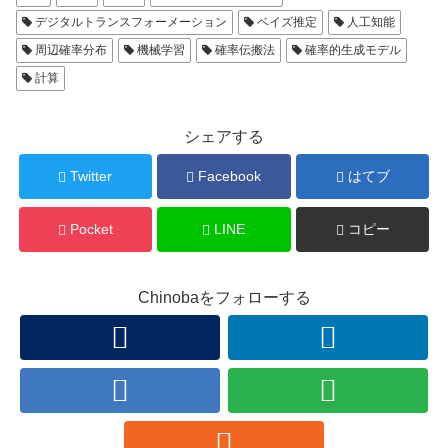
デジタルトランスフォーメーション
ベイズ推定
人工知能
周辺確率分布
機械学習
確率伝搬法
確率的生成モデル
計算
シェアする
Twitter
Facebook
はてブ
Pocket
LINE
コピー
Chinobaをフォローする