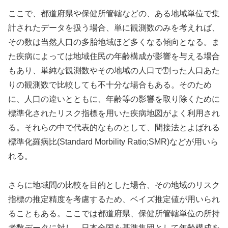
ここで、都道府県や保健所管轄などの、ある地域単位で集
計されたデータを扱う場合、単に観測数のみを考えれば、
その数は当然人口の多胎地域ほど多くなる傾向となる。ま
た疾病によっては地域住民の年齢構成が影響を与える場合
もあり、単純な観測数やその地域の人口で割った人口あた
りの観測数で比較しても不十分な場合もある。そのため
に、人口の違いとともに、年齢等の影響を取り除くために
標準化されたリスク指標を用いた疾病地図がよく利用され
る。それらの中で代表的なものとして、間接法とよばれる
標準化羅病比(Standard Morbility Ratio;SMR)などが用いら
れる。
さらに地域間の比較を目的とした場合、その地域のリスク
指標の推定精度を考慮するため、ベイズ推定値が用いられ
ることもある。ここでは都道府県、保健所管轄単位の所持
者数データに対し、日本全国を基準集団として年齢構成を