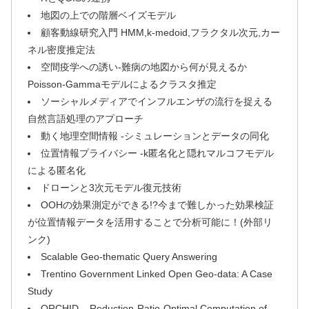
地図の上での階層ベイズモデル
顧客動線研究入門 HMM,k-medoid,フラクタル次元,カー
ネル密度推定法
空間疫学への誘い-難病の地図から何が見えるか
Poisson-Gammaモデルによるクラスタ推定
ソーシャルメディアでインフルエンザの流行を捉える
自然言語処理のアプローチ
動く地理空間情報 -シミュレーションとデータの同化
位置情報プライバシー -k匿名化と隠れマルコフモデル
による匿名化
ドローンと3次元モデル復元技術
OOHの効果測定ができる!?今まで難しかった効果検証
が位置情報データを活用することで分析可能に！(外部リ
ンク)
Scalable Geo-thematic Query Answering
Trentino Government Linked Open Geo-data: A Case
Study
ORCHID – Reduction-Ratio-Optimal Computation of