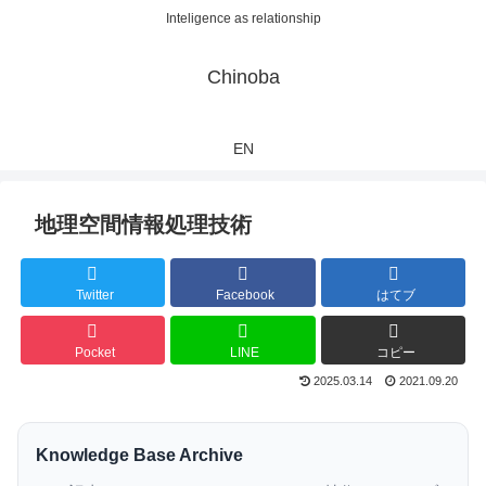
Inteligence as relationship
Chinoba
EN
地理空間情報処理技術
Twitter
Facebook
はてブ
Pocket
LINE
コピー
2025.03.14
2021.09.20
Knowledge Base Archive