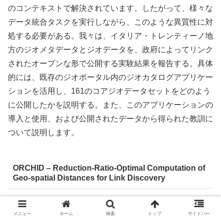
のコンテキストで解決されています。したがって、様々な
データ統合タスクを実行しながら、このような異質性に対
処する必要がある。我々は、イタリア・トレンティーノ地
方のジオメタデータとジオデータを、政府によってリンク
されたオープンな形で公開する実験結果を報告する。具体
的には、既存のジオポータル内のジオカタログアプリケー
ションを活用し、161のコアジオデータセットをどのよう
に公開したかを説明する。また、このアプリケーションの
導入と使用、および公開されたデータから得られた教訓に
ついて説明します。
ORCHID – Reduction-Ratio-Optimal Computation of
Geo-spatial Distances for Link Discovery
ORCHID – Reduction-Ratio-Optimal Computation of
Geo-spatial Distances for Link Discovery
。
知識ベース
メニュー
ホーム
検索
トップ
サイドバー