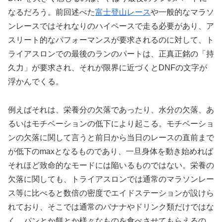
なるだろう。前回述べた
富士登山レース
や一般的なマラソ
ンレースではそれなりのハイペースで走る必要があり、ア
スリート的なパフォーマンスが要求されるのに対して、ト
ライアスロンでの最後のランのパートは、正真正銘の「持
久力」が要求され、それが限界に近づくとDNFの文字が
浮かんでくる。
例えばそれは、栄養分の欠落であったり、水分の欠落、あ
るいはモチベーションの低下により起こる。モチベーショ
ンの欠落に関して言うと前日から当日のレースの直前まで
が低下のmaxとなるものであり、一旦身体を動き始めれば
それほど致命的なモードには陥いるものではない。栄養の
欠落に関しても、トライアスロンでは通常のマラソンレー
ス等に比べると数倍の密度でエイドステーションが設けら
れており、そこでは通常のバナナやドリンク類だけではな
く、パンとか餅とか様々なものを食べさせてもらえるの