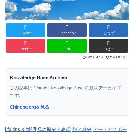
Twitter
Facebook
はてブ
Pocket
LINE
コピー
2023.04.16
2021.07.18
Knowledge Base Archive
この記事は Chinoba Knowledge Base の技術アーカイブ
です。
Chinoba.orgを見る →
life tips & 雑記
禅の歴史と思想
旅と歴史
アートとスポー