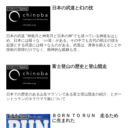
日本の武道と幻の技
スポーツ:Sports
日本の武道 "神無月と神有月と日本の神"でも述べている神道をはじ
め、日本には様々な「○○道」がある。その中でも古代の戦士の技を
起源とする武道には様々なものがある。武道は、身体を鍛えることや
技術の習得だけでなく、精神的な鍛錬も含...
富士登山の歴史と登山競走
スポーツ:Sports
日本での歴史のある山岳マラソンである富士登山競走の紹介、とボー
ントゥランのタラウマラ族について
ＢＯＲＮ ＴＯ ＲＵＮ 走るため
スポーツ:Sports
に生まれた