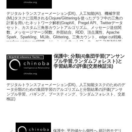
デジタルトランスフォーメーション(DX)、人工知能(AI)、機械学習
(ML)タスクに活用されるClojure/Glitteringを使ったグラフ中の三角の
計算を用いたネットワーク解析(GraphX、Pregel API、Twitterデータ
セット、カスタム三角形カウントアルゴリズム、メッセージ送信関
数、メッセージマージ関数、外部結合、RDD、頂点属性、Apache
Spark、Sparkling、MLlib、Glittering、三角カウント、edge cut戦略、
random-vertex-cut戦略、ソーシャルネットワーク、グラフ並列計算
機能、Hadoop、データ並列システム、RDG、Resilient Distributed
Graph、Hama、Giraph)
保護中: 分類(4)集団学習(アンサン
推論技術:inference Technology
ブル学習,ランダムフォレスト)と
学習結果の評価(交差検証法)
デジタルトランスフォーメーション(DX)、人工知能タスクのためのデ
ータ分類のための集団学習のアルゴリズムと分類結果の評価(アンサ
ンブル学習、バギング、ブースティング、ランダムフォレスト、交差
検証)
保護中: 平均値から個性へ 統計的モデリ