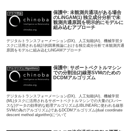
保護中: 未観測共通項がある場合
グラフ理論
のLiNGAM(1) 独立成分分析で未
観測共通原因を明示的にモデルに
組み込むアプローチ
デジタルトランスフォーメーション(DX)、人工知能(AI)、機械学習タ
スクに活用される統計的因果推論における独立成分分析で未観測共通
原因をモデルに組み込むLiNGAMアプローチ
保護中: サポートベクトルマシン
アルゴリズム:Algorithms
での分割法(2)線形SVMのための
DCDMアルゴリズム
デジタルトランスフォーメーション(DX)、人工知能(AI)、機械学習
(ML)タスクに活用されるサポートベクトルマシンでの大量の(スパー
スな)データの効率的な処理アルゴリズム(LIBLINEARに使われる線形
SVMの為のアルゴリズム)であるDCDMアルゴリズム(dual coordinate
descent method algorithm)について