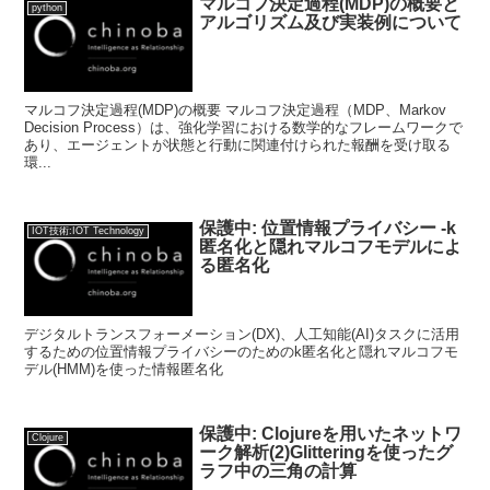
マルコフ決定過程(MDP)の概要と
python
アルゴリズム及び実装例について
マルコフ決定過程(MDP)の概要 マルコフ決定過程（MDP、Markov
Decision Process）は、強化学習における数学的なフレームワークで
あり、エージェントが状態と行動に関連付けられた報酬を受け取る
環...
保護中: 位置情報プライバシー -k
IOT技術:IOT Technology
匿名化と隠れマルコフモデルによ
る匿名化
デジタルトランスフォーメーション(DX)、人工知能(AI)タスクに活用
するための位置情報プライバシーのためのk匿名化と隠れマルコフモ
デル(HMM)を使った情報匿名化
保護中: Clojureを用いたネットワ
Clojure
ーク解析(2)Glitteringを使ったグ
ラフ中の三角の計算