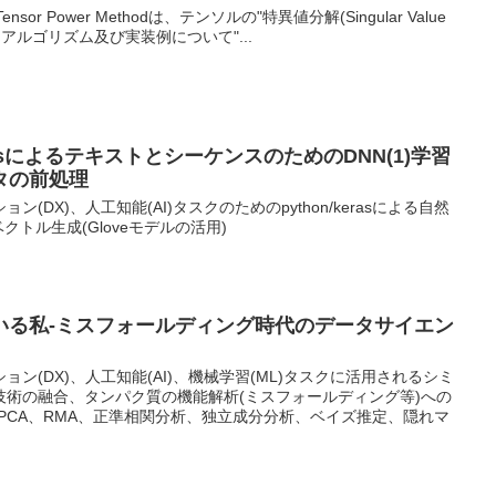
 Tensor Power Methodは、テンソルの"特異値分解(Singular Value
の概要とアルゴリズム及び実装例について"...
erasによるテキストとシーケンスのためのDNN(1)学習
タの前処理
(DX)、人工知能(AI)タスクのためのpython/kerasによる自然
クトル生成(Gloveモデルの活用)
いる私-ミスフォールディング時代のデータサイエン
ン(DX)、人工知能(AI)、機械学習(ML)タスクに活用されるシミ
技術の融合、タンパク質の機能解析(ミスフォールディング等)への
PCA、RMA、正準相関分析、独立成分分析、ベイズ推定、隠れマ