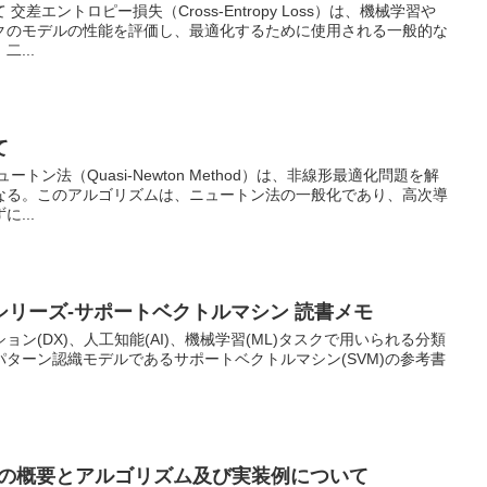
差エントロピー損失（Cross-Entropy Loss）は、機械学習や
クのモデルの性能を評価し、最適化するために使用される一般的な
...
て
トン法（Quasi-Newton Method）は、非線形最適化問題を解
なる。このアルゴリズムは、ニュートン法の一般化であり、高次導
...
リーズ-サポートベクトルマシン 読書メモ
ン(DX)、人工知能(AI)、機械学習(ML)タスクで用いられる分類
ターン認織モデルであるサポートベクトルマシン(SVM)の参考書
Methodの概要とアルゴリズム及び実装例について