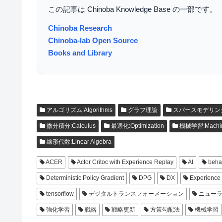
この記事は Chinoba Knowledge Base の一部です。
Chinoba Research
Chinoba-lab Open Source
Books and Library
アルゴリズム:Algorithms
グラフ理論
スパースモデリン
微分積分:Calculus
最適化:Optimization
機械学習:Machine
線形代数:Linear Algebra
ACER
Actor Critoc with Experience Replay
AI
behav
Deterministic Policy Gradient
DPG
DX
Experience
tensorflow
デジタルトランスフォーメーション
ニューラ
強化学習
戦略
戦略更新
方策勾配法
機械学習