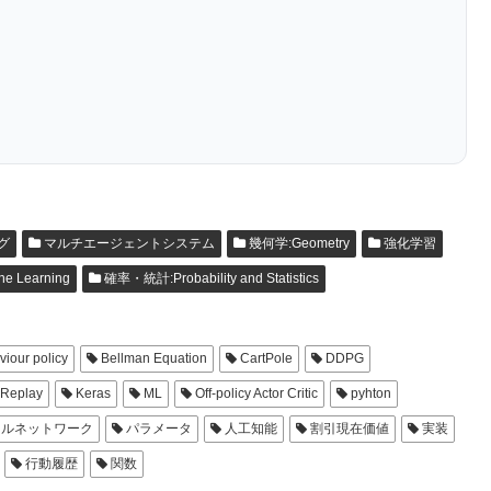
グ
マルチエージェントシステム
幾何学:Geometry
強化学習
 Learning
確率・統計:Probability and Statistics
iour policy
Bellman Equation
CartPole
DDPG
 Replay
Keras
ML
Off-policy Actor Critic
pyhton
ルネットワーク
パラメータ
人工知能
割引現在価値
実装
行動履歴
関数