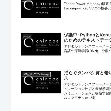
Tensor Power Methodの概要
Decomposition, SVD)
保護中: PythonとK
python
のためのテキストデー
デジタルトランスフォーメーション
言語の深層学習(DNN)、分散ベ
揺らぐタンパク質と老
IOT技術:IOT Technology
ス
デジタルトランスフォーメーショ
ュレーション技術と機械学習
シミュレーションと機械学習(
ルコフモデル)の適用