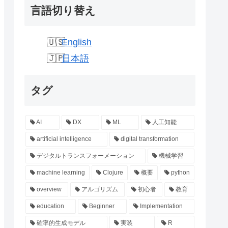
言語切り替え
English
日本語
タグ
AI
DX
ML
人工知能
artificial intelligence
digital transformation
デジタルトランスフォーメーション
機械学習
machine learning
Clojure
概要
python
overview
アルゴリズム
初心者
教育
education
Beginner
Implementation
確率的生成モデル
実装
R