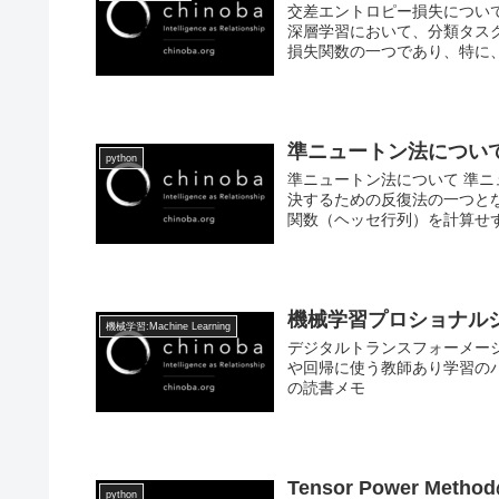
交差エントロピー損失について 交
深層学習において、分類タス
損失関数の一つであり、特に、二
準ニュートン法につい
python
準ニュートン法について 準ニュー
決するための反復法の一つと
関数（ヘッセ行列）を計算せずに
機械学習プロショナルシ
機械学習:Machine Learning
デジタルトランスフォーメーショ
や回帰に使う教師あり学習のパ
の読書メモ
Tensor Power 
python