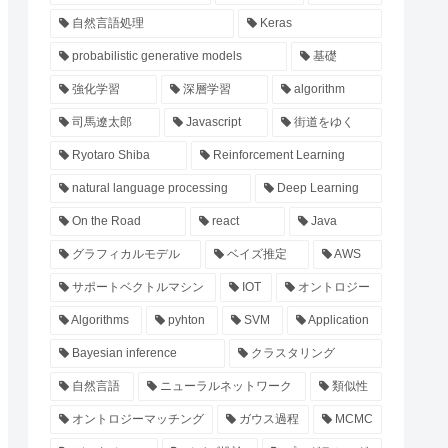
自然言語処理
Keras
probabilistic generative models
基礎
強化学習
深層学習
algorithm
司馬遼太郎
Javascript
街道をゆく
Ryotaro Shiba
Reinforcement Learning
natural language processing
Deep Learning
On the Road
react
Java
グラフィカルモデル
ベイズ推定
AWS
サポートベクトルマシン
IOT
オントロジー
Algorithms
pyhton
SVM
Application
Bayesian inference
クラスタリング
自然言語
ニューラルネットワーク
類似性
オントロジーマッチング
ガウス過程
MCMC