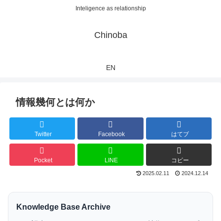
Inteligence as relationship
Chinoba
EN
情報幾何とは何か
Twitter
Facebook
はてブ
Pocket
LINE
コピー
2025.02.11
2024.12.14
Knowledge Base Archive