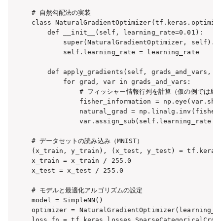
# 自然勾配法の実装

class NaturalGradientOptimizer(tf.keras.optimize
    def __init__(self, learning_rate=0.01):

        super(NaturalGradientOptimizer, self).__
        self.learning_rate = learning_rate

    def apply_gradients(self, grads_and_vars, n
        for grad, var in grads_and_vars:

            # フィッシャー情報行列を計算（仮の例では単純
            fisher_information = np.eye(var
            natural_grad = np.linalg.inv(fishe
            var.assign_sub(self.learning_rate * 
# データセットの読み込み（MNIST）

(x_train, y_train), (x_test, y_test) = tf.keras.
x_train = x_train / 255.0

x_test = x_test / 255.0

# モデルと最適化アルゴリズムの設定

model = SimpleNN()

optimizer = NaturalGradientOptimizer(learning_ra
loss_fn = tf.keras.losses.SparseCategoricalCross