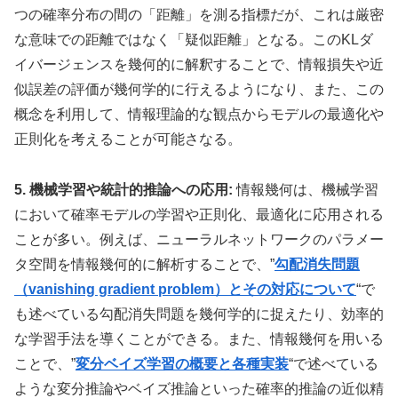
つの確率分布の間の「距離」を測る指標だが、これは厳密
な意味での距離ではなく「疑似距離」となる。このKLダ
イバージェンスを幾何的に解釈することで、情報損失や近
似誤差の評価が幾何学的に行えるようになり、また、この
概念を利用して、情報理論的な観点からモデルの最適化や
正則化を考えることが可能さなる。
5. 機械学習や統計的推論への応用:
情報幾何は、機械学習
において確率モデルの学習や正則化、最適化に応用される
ことが多い。例えば、ニューラルネットワークのパラメー
タ空間を情報幾何的に解析することで、”
勾配消失問題
（vanishing gradient problem）とその対応について
“で
も述べている勾配消失問題を幾何学的に捉えたり、効率的
な学習手法を導くことができる。また、情報幾何を用いる
ことで、”
変分ベイズ学習の概要と各種実装
“で述べている
ような変分推論やベイズ推論といった確率的推論の近似精