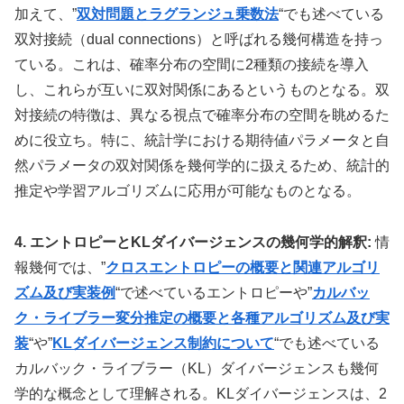
加えて、”
双対問題とラグランジュ乗数法
“でも述べている
双対接続（dual connections）と呼ばれる幾何構造を持っ
ている。これは、確率分布の空間に2種類の接続を導入
し、これらが互いに双対関係にあるというものとなる。双
対接続の特徴は、異なる視点で確率分布の空間を眺めるた
めに役立ち。特に、統計学における期待値パラメータと自
然パラメータの双対関係を幾何学的に扱えるため、統計的
推定や学習アルゴリズムに応用が可能なものとなる。
4. エントロピーとKLダイバージェンスの幾何学的解釈:
情
報幾何では、”
クロスエントロピーの概要と関連アルゴリ
ズム及び実装例
“で述べているエントロピーや”
カルバッ
ク・ライブラー変分推定の概要と各種アルゴリズム及び実
装
“や”
KLダイバージェンス制約について
“でも述べている
カルバック・ライブラー（KL）ダイバージェンスも幾何
学的な概念として理解される。KLダイバージェンスは、2