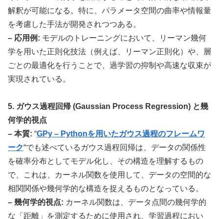
解釈が可能になる。特に、パラメータ空間の曲率や情報量
を考慮した手法が開発されつつある。
– 応用例:
モデルのトレーニングにおいて、リーマン幾何
学を用いた正則化技法（例えば、リーマン正則化）や、層
ごとの最適化を行うことで、過学習の抑制や高速な収束が
実現されている。
5. ガウス過程回帰 (Gaussian Process Regression) と幾
何学的視点
– 本質:
“
GPy – Pythonを用いたガウス過程のフレームワ
ーク
“でも述べているガウス過程回帰は、データの関係性
を確率分布としてモデル化し、その構造を理解するもの
で、これは、カーネル関数を使用して、データの空間的な
相関関係や幾何学的な構造を捉えるものとなっている。
– 幾何学的視点:
カーネル関数は、データ点間の幾何学的
な「距離」を測定するために使用され、学習過程におい