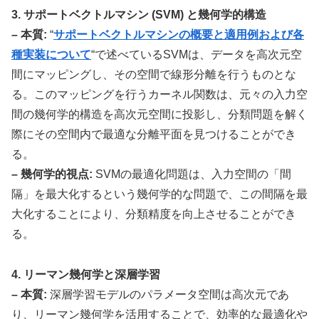
3. サポートベクトルマシン (SVM) と幾何学的構造
– 本質:
“
サポートベクトルマシンの概要と適用例および各
種実装について
“で述べているSVMは、データを高次元空
間にマッピングし、その空間で線形分離を行うものとな
る。このマッピングを行うカーネル関数は、元々の入力空
間の幾何学的構造を高次元空間に投影し、分類問題を解く
際にその空間内で最適な分離平面を見つけることができ
る。
– 幾何学的視点:
SVMの最適化問題は、入力空間の「間
隔」を最大化するという幾何学的な問題で、この間隔を最
大化することにより、分類精度を向上させることができ
る。
4. リーマン幾何学と深層学習
– 本質:
深層学習モデルのパラメータ空間は高次元であ
り、リーマン幾何学を活用することで、効率的な最適化や