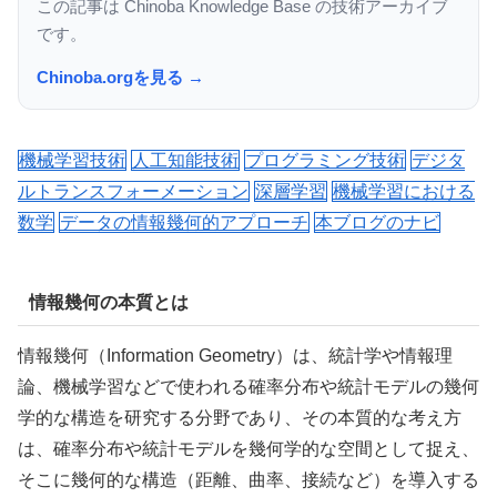
この記事は Chinoba Knowledge Base の技術アーカイブ
です。
Chinoba.orgを見る →
機械学習技術
人工知能技術
プログラミング技術
デジタ
ルトランスフォーメーション
深層学習
機械学習における
数学
データの情報幾何的アプローチ
本ブログのナビ
情報幾何の本質とは
情報幾何（Information Geometry）は、統計学や情報理
論、機械学習などで使われる確率分布や統計モデルの幾何
学的な構造を研究する分野であり、その本質的な考え方
は、確率分布や統計モデルを幾何学的な空間として捉え、
そこに幾何的な構造（距離、曲率、接続など）を導入する