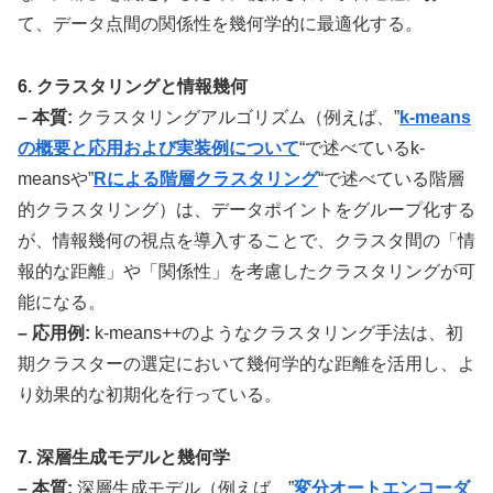
て、データ点間の関係性を幾何学的に最適化する。
6. クラスタリングと情報幾何
– 本質:
クラスタリングアルゴリズム（例えば、”
k-means
の概要と応用および実装例について
“で述べているk-
meansや”
Rによる階層クラスタリング
“で述べている階層
的クラスタリング）は、データポイントをグループ化する
が、情報幾何の視点を導入することで、クラスタ間の「情
報的な距離」や「関係性」を考慮したクラスタリングが可
能になる。
– 応用例:
k-means++のようなクラスタリング手法は、初
期クラスターの選定において幾何学的な距離を活用し、よ
り効果的な初期化を行っている。
7. 深層生成モデルと幾何学
– 本質:
深層生成モデル（例えば、”
変分オートエンコーダ