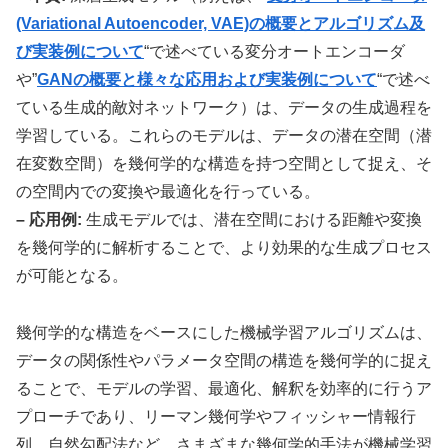
(Variational Autoencoder, VAE)の概要とアルゴリズム及
び実装例について
“で述べている変分オートエンコーダ
や”
GANの概要と様々な応用および実装例について
“で述べ
ている生成的敵対ネットワーク）は、データの生成過程を
学習している。これらのモデルは、データの潜在空間（潜
在変数空間）を幾何学的な構造を持つ空間として捉え、そ
の空間内での変換や最適化を行っている。
– 応用例:
生成モデルでは、潜在空間における距離や変換
を幾何学的に解析することで、より効果的な生成プロセス
が可能となる。
幾何学的な構造をベースにした機械学習アルゴリズムは、
データの関係性やパラメータ空間の構造を幾何学的に捉え
ることで、モデルの学習、最適化、解釈を効率的に行うア
プローチであり、リーマン幾何学やフィッシャー情報行
列、自然勾配法など、さまざまな幾何学的手法が機械学習