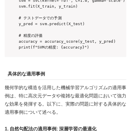
svm = SVC(kernel='rbf', C=1.0, gamma='scale')

svm.fit(X_train, y_train)

# テストデータでの予測

y_pred = svm.predict(X_test)

# 精度の評価

accuracy = accuracy_score(y_test, y_pred)

print(f"SVMの精度: {accuracy}")
具体的な適用事例
幾何学的な構造を活用した機械学習アルゴリズムの適用事
例は、特に高次元データや複雑な最適化問題において強力
な効果を発揮する。以下に、実際の問題に対する具体的な
適用事例について述べる。
1. 自然勾配法の適用事例: 深層学習の最適化