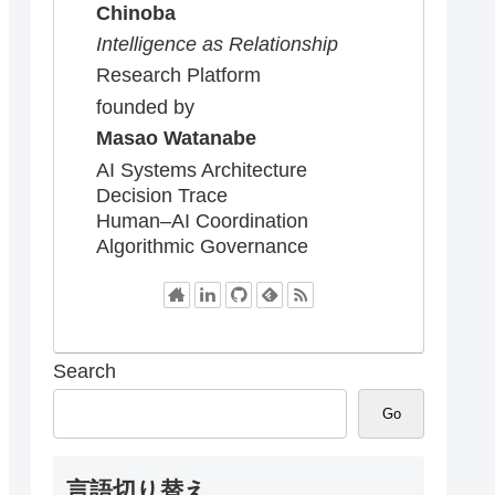
Chinoba
Intelligence as Relationship
Research Platform
founded by
Masao Watanabe
AI Systems Architecture
Decision Trace
Human–AI Coordination
Algorithmic Governance
Search
Go
言語切り替え