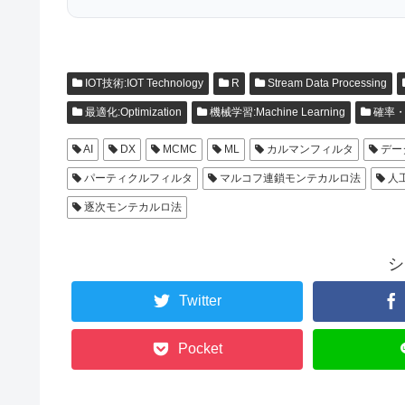
IOT技術:IOT Technology
R
Stream Data Processing
最適化:Optimization
機械学習:Machine Learning
確率・統計:
AI
DX
MCMC
ML
カルマンフィルタ
デー
パーティクルフィルタ
マルコフ連鎖モンテカルロ法
人
逐次モンテカルロ法
シ
Twitter
Pocket