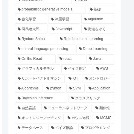
probabilistic generative models
基礎
強化学習
深層学習
algorithm
司馬遼太郎
Javascript
街道をゆく
Ryotaro Shiba
Reinforcement Learning
natural language processing
Deep Learning
On the Road
react
Java
グラフィカルモデル
ベイズ推定
AWS
サポートベクトルマシン
IOT
オントロジー
Algorithms
pyhton
SVM
Application
Bayesian inference
クラスタリング
自然言語
ニューラルネットワーク
類似性
オントロジーマッチング
ガウス過程
MCMC
データベース
ベイズ推論
プログラミング