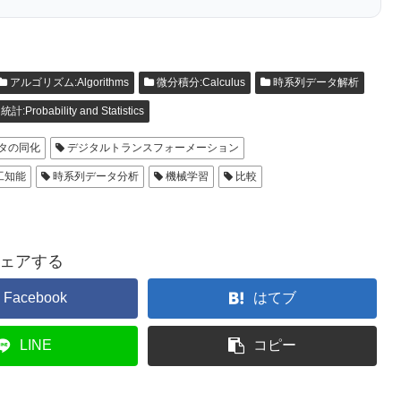
アルゴリズム:Algorithms
微分積分:Calculus
時系列データ解析
Probability and Statistics
タの同化
デジタルトランスフォーメーション
工知能
時系列データ分析
機械学習
比較
ェアする
Facebook
はてブ
LINE
コピー