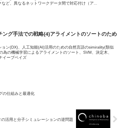
など、異なるネットワークデータ間で対応付け（ア...
性)マッチング手法での戦略(4)アライメントのソートのため
DX)、人工知能(AI)活用のための自然言語のsimirality(類似
の為の機械学習によるアライメントのソート、SVM、決定木、
、ナイーブベイズ
リングの仕組みと最適化
タの活用と分子シミュレーションの逆問題