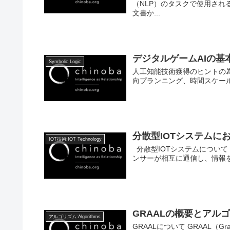
（NLP）のタスクで使用さ
文書か...
デジタルゲームAIの基
Symbolic Logic
人工知能技術獲得のヒントの
向プランニング、時間スケー
分散型IOTシステムに
IOT技術:IOT Technology
分散型IOTシステムについて 分散型
ンサーが相互に通信し、情報を
GRAALの概要とアル
アルゴリズム:Algorithms
GRAALについて GRAAL（Graph