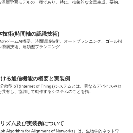
れる深層学習モデルの一種であり、特に、抽象的な文章生成、要約、
本技術(時間軸の認識技術)
為のゲームAI概要、時間認識技術、オートプランニング、ゴール指
ル階層技術、連鎖型プランニング
おける通信機能の概要と実装例
IoT(Internet of Things)システムとは、異なるデバイスやセ
共有し、協調して動作するシステムのことを指...
ゴリズム及び実装例について
 Algorithm for Alignment of Networks）は、生物学的ネットワ