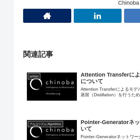
Chino
関連記事
Attention Tra
python
について
Attention Transferによ
蒸留（Distillation）
Pointer-Gener
アルゴリズム:Algorithms
いて
Pointer-Generatorネッ