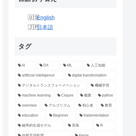
English
日本語
タグ
AI
DX
ML
人工知能
artificial intelligence
digital transformation
デジタルトランスフォーメーション
機械学習
machine learning
Clojure
概要
python
overview
アルゴリズム
初心者
教育
education
Beginner
Implementation
確率的生成モデル
実装
R
自然言語処理
Keras