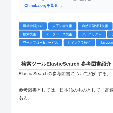
Chinoba.orgを見る →
機械学習技術
人工知能技術
自然言語処理技術
検索技術
データベース技術
アルゴリズム
ワークフロー&サービス
ITインフラ技術
Javascri
検索ツールElasticSearch 参考図書紹介
Elastic Searchの参考図書について紹介する。
参考図書としては、日本語のものとして「高速スケーラ
ある。