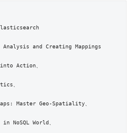
lasticsearch
 Analysis and Creating Mappings
 into Action、
ytics、
Maps: Master Geo-Spatiality、
s in NoSQL World、