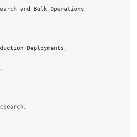
Search and Bulk Operations、
、
oduction Deployments、
)、
icsearch、