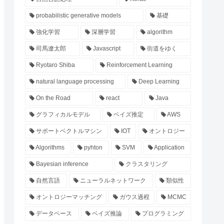
probabilistic generative models
基礎
強化学習
深層学習
algorithm
司馬遼太郎
Javascript
街道をゆく
Ryotaro Shiba
Reinforcement Learning
natural language processing
Deep Learning
On the Road
react
Java
グラフィカルモデル
ベイズ推定
AWS
サポートベクトルマシン
IOT
オントロジー
Algorithms
pyhton
SVM
Application
Bayesian inference
クラスタリング
自然言語
ニューラルネットワーク
類似性
オントロジーマッチング
ガウス過程
MCMC
データベース
ベイズ推論
プログラミング