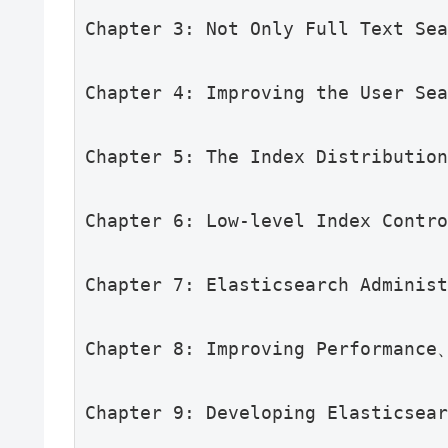
Chapter 3: Not Only Full Text Se
Chapter 4: Improving the User Se
Chapter 5: The Index Distributio
Chapter 6: Low-level Index Contr
Chapter 7: Elasticsearch Adminis
Chapter 8: Improving Performance
Chapter 9: Developing Elasticsea