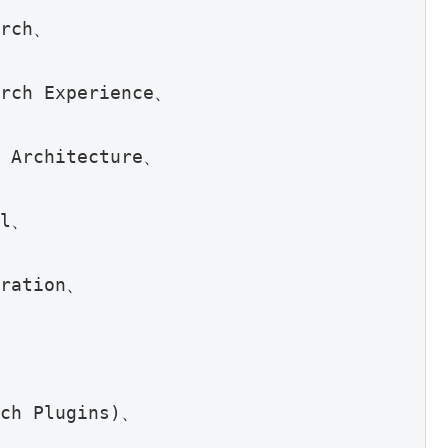
arch、
arch Experience、
n Architecture、
ol、
tration、
、
rch Plugins)、