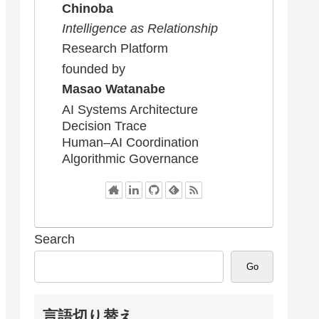
Chinoba
Intelligence as Relationship
Research Platform
founded by
Masao Watanabe
AI Systems Architecture
Decision Trace
Human–AI Coordination
Algorithmic Governance
Search
Go
言語切り替え