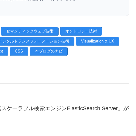
セマンティックウェブ技術
オントロジー技術
デジタルトランスフォーメーション技術
Visualization & UX
pt
CSS
本ブログのナビ
ブル検索エンジンElasticSearch Server」が