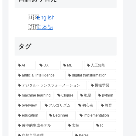
English
日本語
タグ
AI
DX
ML
人工知能
artificial intelligence
digital transformation
デジタルトランスフォーメーション
機械学習
machine learning
Clojure
概要
python
overview
アルゴリズム
初心者
教育
education
Beginner
Implementation
確率的生成モデル
実装
R
自然言語処理
Keras