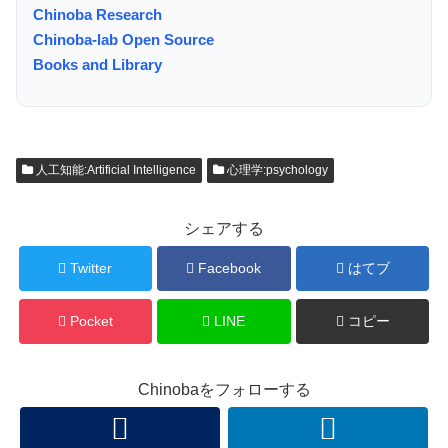
Chinoba Research
Chinoba-lab Open Source
Books and Library
人工知能:Artificial Intelligence
心理学:psychology
シェアする
Twitter
Facebook
はてブ
Pocket
LINE
コピー
Chinobaをフォローする