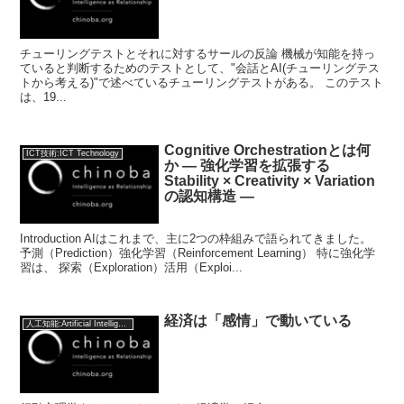
チューリングテストとそれに対するサールの反論 機械が知能を持っ
ていると判断するためのテストとして、"会話とAI(チューリングテス
トから考える)"で述べているチューリングテストがある。 このテスト
は、19...
Cognitive Orchestrationとは何
ICT技術:ICT Technology
か — 強化学習を拡張する
Stability × Creativity × Variation
の認知構造 —
Introduction AIはこれまで、主に2つの枠組みで語られてきました。
予測（Prediction）強化学習（Reinforcement Learning） 特に強化学
習は、 探索（Exploration）活用（Exploi...
経済は「感情」で動いている
人工知能:Artificial Intelligence