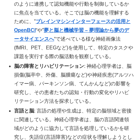
のように連携して認知機能や行動を制御しているか
に焦点を当てている。そこでは脳の機能を理解する
ために、”
ブレインマシンインターフェースの活用と
OpenBCI
“や”
夢と脳と機械学習 – 夢理論から夢のデ
ータサイエンスへ
“で述べている様な神経画像法
(fMRI、PET、EEGなど)を使用して、特定のタスクや
課題を実行する際の脳活動を観察している。
脳の障害とリハビリテーション
: 神経心理学者は、脳
損傷(脳卒中、外傷、脳腫瘍など)や神経疾患(アルツハ
イマー病、パーキンソン病、てんかんなど)の影響を
研究し、その患者たちの認知・行動の変化やリハビ
リテーション方法を探求している。
言語と脳
: 言語の処理や生成は、特定の脳領域と密接
に関連している。神経心理学者は、脳の言語関連領
域がどのように協力して言語を処理しているかを研
究し、失語症(言語障害)などの症状を理解しようとし