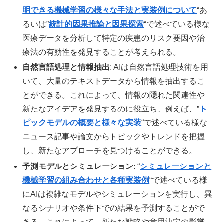
明できる機械学習の様々な手法と実装例について
“あ
るいは”
統計的因果推論と因果探索
“で述べている様な
医療データを分析して特定の疾患のリスク要因や治
療法の有効性を発見することが考えられる。
自然言語処理と情報抽出
: AIは自然言語処理技術を用
いて、大量のテキストデータから情報を抽出するこ
とができる。これによって、情報の隠れた関連性や
新たなアイデアを発見するのに役立ち、例えば、”
ト
ピックモデルの概要と様々な実装
“で述べている様な
ニュース記事や論文からトピックやトレンドを把握
し、新たなアプローチを見つけることができる。
予測モデルとシミュレーション
: “
シミュレーションと
機械学習の組み合わせと各種実装例
“で述べている様
にAIは複雑なモデルやシミュレーションを実行し、異
なるシナリオや条件下での結果を予測することがで
きる。これによって、新たな戦略や意思決定の影響