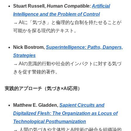
Stuart Russell,
Human Compatible:
Artificial
Intelligence and the Problem of Control
→ AIに「気づき」と倫理的な自制を持たせることが
可能かを探る現代的テキスト。
Nick Bostrom,
Superintelligence: Paths, Dangers,
Strategies
→ AIの意識的行動や社会的インパクトに対する気づ
きを促す警鐘的著作。
実践的アプローチ（気づき×AI応用）
Matthew E. Gladden,
Sapient Circuits and
Digitalized Flesh: The Organization as Locus of
Technological Posthumanization
→ 人間の気づきや主体性とAI技術の融合を組織論的