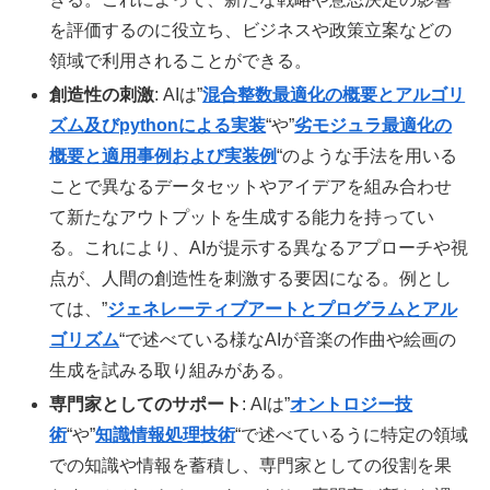
を評価するのに役立ち、ビジネスや政策立案などの
領域で利用されることができる。
創造性の刺激
: AIは”
混合整数最適化の概要とアルゴリ
ズム及びpythonによる実装
“や”
劣モジュラ最適化の
概要と適用事例および実装例
“のような手法を用いる
ことで異なるデータセットやアイデアを組み合わせ
て新たなアウトプットを生成する能力を持ってい
る。これにより、AIが提示する異なるアプローチや視
点が、人間の創造性を刺激する要因になる。例とし
ては、”
ジェネレーティブアートとプログラムとアル
ゴリズム
“で述べている様なAIが音楽の作曲や絵画の
生成を試みる取り組みがある。
専門家としてのサポート
: AIは”
オントロジー技
術
“や”
知識情報処理技術
“で述べているうに特定の領域
での知識や情報を蓄積し、専門家としての役割を果