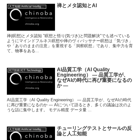
禅とメタ認知とAI
人工知能:Artificial Intelligence
禅(瞑想)とメタ認知 "瞑想と悟り(気づき)と問題解決"でも述べている
ようにマインドフルネス瞑想や禅のヴィパッサナー瞑想は「気づき」
や「ありのままの注意」を重視する「洞察瞑想」であり、集中力を育
て、物事をある...
AI品質工学（AI Quality
ICT技術:ICT Technology
Engineering） — 品質工学が、
なぜAIの時代に再び重要になるの
か —
AI品質工学（AI Quality Engineering） — 品質工学が、なぜAIの時代
に再び重要になるのか — AIについて語るとき、多くの議論は次のよ
うな話に集中します。 モデル精度 データ量 ...
チューリングテストとサールの反
人工知能:Artificial Intelligence
論と人工知能