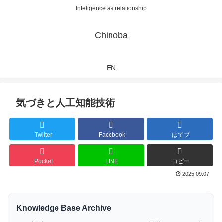
Inteligence as relationship
Chinoba
EN
気づきと人工知能技術
Twitter
Facebook
はてブ
Pocket
LINE
コピー
2025.09.07
Knowledge Base Archive