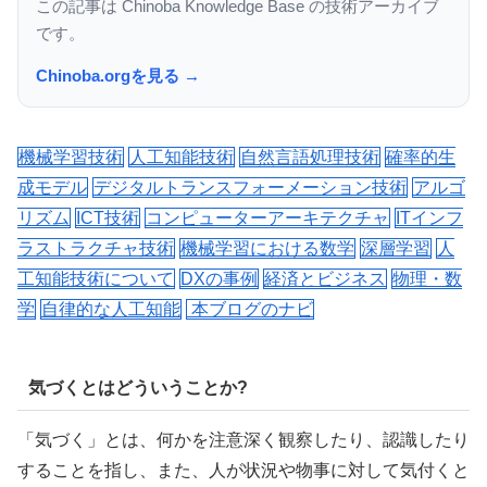
この記事は Chinoba Knowledge Base の技術アーカイブ
です。
Chinoba.orgを見る →
機械学習技術
人工知能技術
自然言語処理技術
確率的生
成モデル
デジタルトランスフォーメーション技術
アルゴ
リズム
ICT技術
コンピューターアーキテクチャ
ITインフ
ラストラクチャ技術
機械学習における数学
深層学習
人
工知能技術について
DXの事例
経済とビジネス
物理・数
学
自律的な人工知能
本ブログのナビ
気づくとはどういうことか?
「気づく」とは、何かを注意深く観察したり、認識したり
することを指し、また、人が状況や物事に対して気付くと