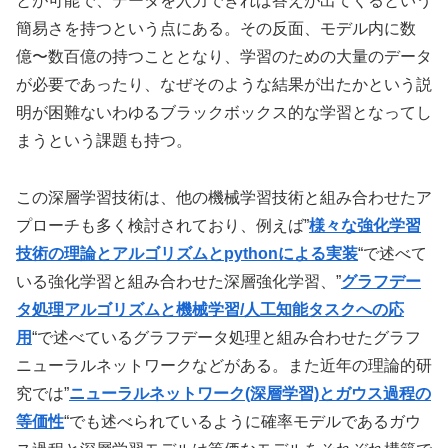
とが可能で、データを入力できれば答えが出てくるという
簡易さを持つという点にある。その反面、モデル内に数
億〜数百億の持つこととなり、学習のための大量のデータ
が必要であったり、なぜそのような結果が出たかという説
明が困難ないわゆるブラックボックス的な学習となってし
まうという課題も持つ。
この深層学習技術は、他の機械学習技術と組み合わせたア
プローチも多く検討されており、例えば”
様々な強化学習
技術の理論とアルゴリズムとpythonによる実装
“で述べて
いる強化学習と組み合わせた深層強化学習、”
グラフデー
タ処理アルゴリズムと機械学習/人工知能タスクへの応
用
“で述べているグラフデータ処理と組み合わせたグラフ
ニューラルネットワークなどがある。また近年の理論的研
究では”
ニューラルネットワーク(深層学習)とガウス過程の
等価性
“でも述べられているように確率モデルであるガウ