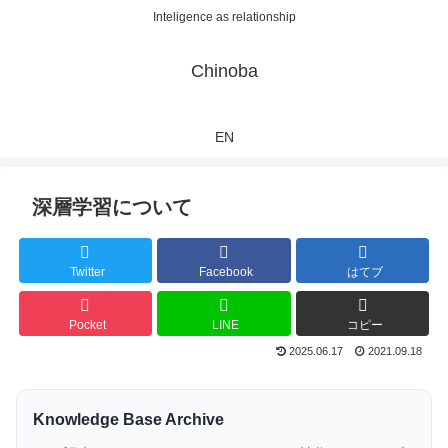
Inteligence as relationship
Chinoba
EN
深層学習について
Twitter
Facebook
はてブ
Pocket
LINE
コピー
2025.06.17
2021.09.18
Knowledge Base Archive