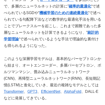
で、多層のニューラルネットの計算に”
確率的最適化
“で述
べられているSGDや”
機械学習のための連続最適化
“で述べ
られている
勾配降下法などの数学的な最適化手法を用いる
ことでブレークスルーを起こし、これまで困難であった多
層なニューラルネットを計算できるようになり、”
統計的
学習理論
“で述べられているような手法で理論的な裏付け
も得られるようになった。
このような深層学習モデルは、基本的なパーセプトロンか
ら始まり、オートエンコーダー、多層パーセプトロン、ボ
ルツマンマシン、畳み込みニューラルネットワーク
(CNN)、再帰型ニューラルネットワーク(RNN)、長短期記
憶(LSTM)と進化していき、最近の複雑なモデルとしては
Transformer
、
GPT3
、
EfficientNet
、
AlphaFold
、DALL-E
などに発展してきている。