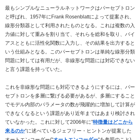
最もシンプルなニューラルネットワークはパーセプトロン
と呼ばれ、
1957年にFrank Rosenblattによって提案され、
線形分類器として利用されたものとなる。これは複数の入
力値に対して重みを割り当て、それらを総和を取り、バイ
アスとともに活性化関数に入力し、その結果を出力すると
いう仕組みとなる。このパーセプトロンは単純な線形分類
問題に対しては有用だが、非線形な問題には対応できない
と言う課題を持っていた。
これを
非線形な問題にも対応できるようにするには、
パー
セプトロンを多層に繋げる必要があるが、多層にすること
でモデル内部のパラメータの数が飛躍的に増加して計算が
できなくなるという課題があり近年まではあまり検討され
ていなかった。これに対して2006年に”
特徴量はどこから
来るのか
“に述べている
ジェフリー・ヒントンが提案した
オートエンコーダー(“
オートエンコーダー
“を参照のこと)