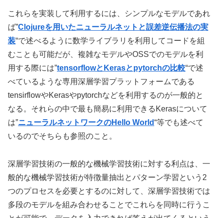
これらを実装して利用するには、シンプルなモデルであれ
ば”
Clojureを用いたニューラルネットと誤差逆伝播法の実
装
“で述べるように数学ライブラリを利用してコードを組
むことも可能だが、複雑なモデルやOSSでのモデルを利
用する際には”
tensorflowとKerasとpytorchの比較
“で述
べているような専用深層学習プラットフォームである
tensirflowやKerasやpytorchなどを利用するのが一般的と
なる。それらの中で最も簡易に利用できるKerasについて
は”
ニューラルネットワークのHello World
“等でも述べて
いるのでそちらも参照のこと。
深層学習技術の一般的な機械学習技術に対する利点は、一
般的な機械学習技術が特徴量抽出とパターン学習という2
つのプロセスを必要とするのに対して、深層学習技術では
多段のモデルを組み合わせることでこれらを同時に行うこ