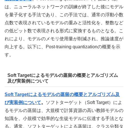
は、ニューラルネットワークの訓練が終了した後にモデル
を量子化する手法であり、この手法では、通常の浮動小数
点数で表現されているモデルの重みと活性化を、整数など
の低ビット数で表現される形式に変換するものとなる。こ
れにより、モデルのメモリ使用量が削減され、推論速度が
向上する。以下に、Post-training quantizationの概要を示
す。
Soft Targetによるモデルの蒸留の概要とアルゴリズム
及び実装例について
Soft Targetによるモデルの蒸留の概要とアルゴリズム及
び実装例について
。
ソフトターゲット（Soft Target）によ
るモデルの蒸留は、大規模で計算資源の高い教師モデルの
知識を、小規模で効率的な生徒モデルに伝達する手法とな
る。通常、ソフトターゲットによる蒸留は、クラス分類タ