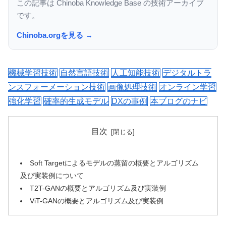
この記事は Chinoba Knowledge Base の技術アーカイブ
です。
Chinoba.orgを見る →
機械学習技術
自然言語技術
人工知能技術
デジタルトラ
ンスフォーメーション技術
画像処理技術
オンライン学習
強化学習
確率的生成モデル
DXの事例
本ブログのナビ
目次
Soft Targetによるモデルの蒸留の概要とアルゴリズム
及び実装例について
T2T-GANの概要とアルゴリズム及び実装例
ViT-GANの概要とアルゴリズム及び実装例