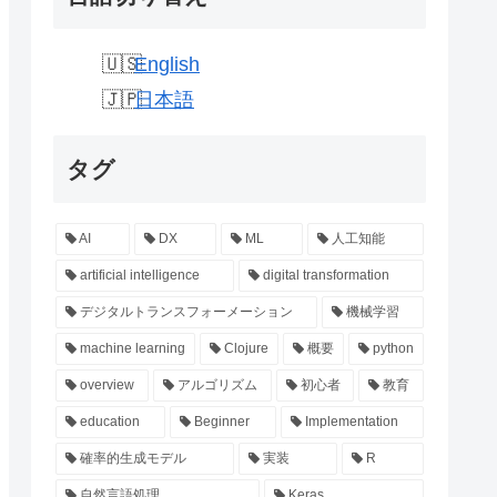
English
日本語
タグ
AI
DX
ML
人工知能
artificial intelligence
digital transformation
デジタルトランスフォーメーション
機械学習
machine learning
Clojure
概要
python
overview
アルゴリズム
初心者
教育
education
Beginner
Implementation
確率的生成モデル
実装
R
自然言語処理
Keras