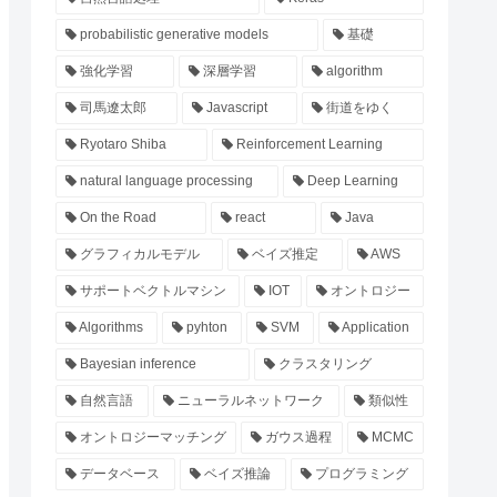
probabilistic generative models
基礎
強化学習
深層学習
algorithm
司馬遼太郎
Javascript
街道をゆく
Ryotaro Shiba
Reinforcement Learning
natural language processing
Deep Learning
On the Road
react
Java
グラフィカルモデル
ベイズ推定
AWS
サポートベクトルマシン
IOT
オントロジー
Algorithms
pyhton
SVM
Application
Bayesian inference
クラスタリング
自然言語
ニューラルネットワーク
類似性
オントロジーマッチング
ガウス過程
MCMC
データベース
ベイズ推論
プログラミング