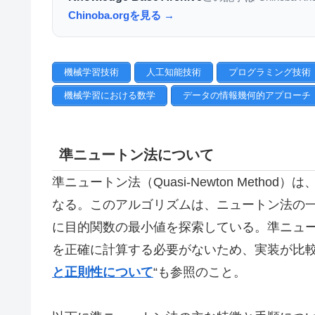
Chinoba.orgを見る →
機械学習技術
人工知能技術
プログラミング技術
機械学習における数学
データの情報幾何的アプローチ
準ニュートン法について
準ニュートン法（Quasi-Newton Meth
なる。このアルゴリズムは、ニュートン法の
に目的関数の最小値を探索している。準ニュ
を正確に計算する必要がないため、実装が比較
と正則性について
“も参照のこと。