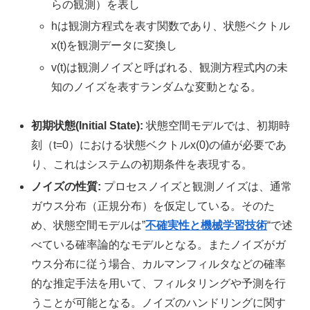
らの観測）を表し
hは観測方程式を表す関数であり、状態ベクトル
x(t)を観測データに変換し
v(t)は観測ノイズと呼ばれる、観測方程式内の未
知のノイズを表すランダムな変動となる。
初期状態(Initial State):
状態空間モデルでは、初期時
刻（t=0）における状態ベクトルx(0)の値が必要であ
り、これはシステムの初期条件を表現する。
ノイズの性質:
プロセスノイズと観測ノイズは、通常
ガウス分布（正規分布）を仮定している。そのた
め、状態空間モデルは”
不確実性と機械学習技術
“で述
べている確率論的なモデルとなる。またノイズがガ
ウス分布に従う場合、カルマンフィルタなどの確率
的な推定手法を用いて、フィルタリングや予測を行
うことが可能となる。ノイズのハンドリングに関す