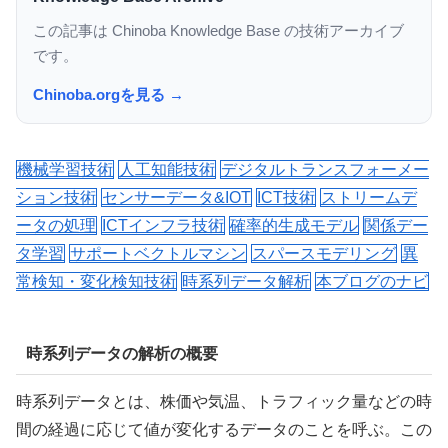
この記事は Chinoba Knowledge Base の技術アーカイブ
です。
Chinoba.orgを見る →
機械学習技術
人工知能技術
デジタルトランスフォーメー
ション技術
センサーデータ&IOT
ICT技術
ストリームデ
ータの処理
ICTインフラ技術
確率的生成モデル
関係デー
タ学習
サポートベクトルマシン
スパースモデリング
異
常検知・変化検知技術
時系列データ解析
本ブログのナビ
時系列データの解析の概要
時系列データとは、株価や気温、トラフィック量などの時
間の経過に応じて値が変化するデータのことを呼ぶ。この