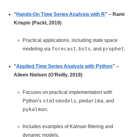
“
Hands-On Time Series Analysis with R
” – Rami
Krispin (Packt, 2019)
Practical applications, including state space
forecast
bsts
prophet
modeling via
,
, and
.
“
Applied Time Series Analysis with Python
” –
Aileen Nielsen (O’Reilly, 2019)
Focuses on practical implementation with
statsmodels
pmdarima
Python’s
,
, and
pykalman
.
Includes examples of Kalman filtering and
dynamic models.