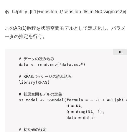
\[y_t=\phi y_{t-1}+\epsilon_t,\ \epsilon_t\sim N(0,\sigma^2)\]
このAR(1)過程を状態空間モデルとして定式化し、パラメ
ータの推定を行う。
# データの読み込み

data <- read.csv("data.csv")

# KFASパッケージの読み込み

library(KFAS)

# 状態空間モデルの定義

ss_model <- SSModel(formula = ~ -1 + AR1(phi = N
                    H = NA, 

                    Q = diag(NA, 1), 

                    data = data)

# 初期値の設定
