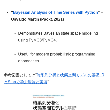
“
Bayesian Analysis of Time Series with Python
” –
Osvaldo Martin (Packt, 2021)
Demonstrates Bayesian state space modeling
using PyMC3/PyMC4.
Useful for modern probabilistic programming
approaches.
参考図書としては”
時系列分析と状態空間モデルの基礎: R
とStanで学ぶ理論と実装
“