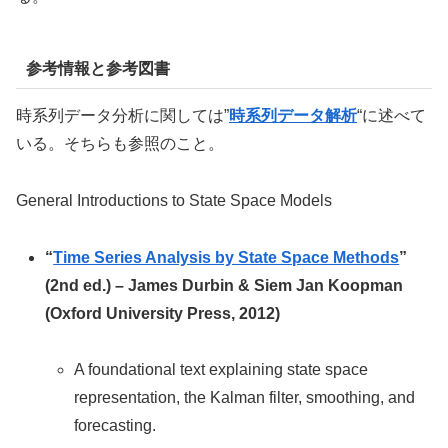
参考情報と参考図書
時系列データ分析に関しては”
時系列データ解析
“に述べて
いる。そちらも参照のこと。
General Introductions to State Space Models
“
Time Series Analysis by State Space Methods
”
(2nd ed.) – James Durbin & Siem Jan Koopman
(Oxford University Press, 2012)
A foundational text explaining state space
representation, the Kalman filter, smoothing, and
forecasting.