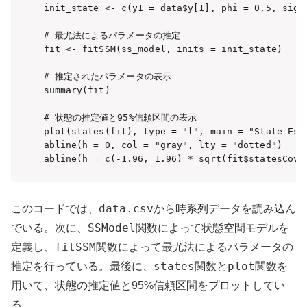
init_state <- c(y1 = data$y[1], phi = 0.5, sigma
# 最尤法によるパラメータの推定

fit <- fitSSM(ss_model, inits = init_state)

# 推定されたパラメータの表示

summary(fit)

# 状態の推定値と95%信頼区間の表示

plot(states(fit), type = "l", main = "State Esti
abline(h = 0, col = "gray", lty = "dotted")

data.csv
このコードでは、
から時系列データを読み込ん
SSModel
でいる。次に、
関数によって状態空間モデルを
fitSSM
定義し、
関数によって最尤法によるパラメータの
states
plot
推定を行っている。最後に、
関数と
関数を
用いて、状態の推定値と95%信頼区間をプロットしてい
る。