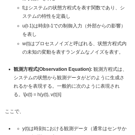
fはシステムの状態方程式を表す関数であり、シ
ステムの特性を定義し
u(t-1)は時刻t-1での制御入力（外部からの影響）
を表し
w(t)はプロセスノイズと呼ばれる、状態方程式内
の未知の変動を表すランダムなノイズを表す。
観測方程式(Observation Equation):
観測方程式は、
システムの状態から観測データがどのように生成さ
れるかを表現する。一般的に次のように表現され
る。\[x(t) = h(y(t), v(t))\]
ここで、
y(t)は時刻tにおける観測データ（通常はセンサか