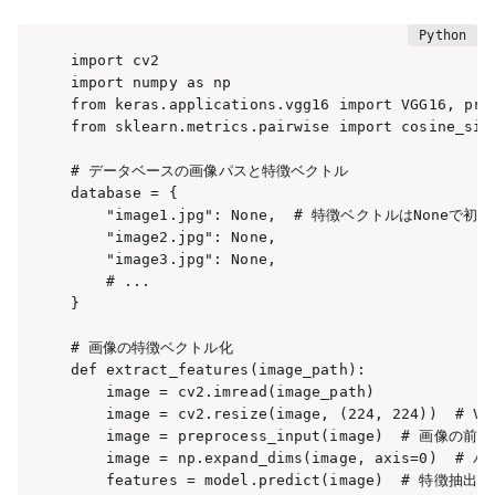
import cv2

import numpy as np

from keras.applications.vgg16 import VGG16, prep
from sklearn.metrics.pairwise import cosine_simi
# データベースの画像パスと特徴ベクトル

database = {

    "image1.jpg": None,  # 特徴ベクトルはNoneで初期
    "image2.jpg": None,

    "image3.jpg": None,

    # ...

}

# 画像の特徴ベクトル化

def extract_features(image_path):

    image = cv2.imread(image_path)

    image = cv2.resize(image, (224, 224))  
    image = preprocess_input(image)  # 画像の前処
    image = np.expand_dims(image, axis=0)  #
    features = model.predict(image)  # 特徴抽出
