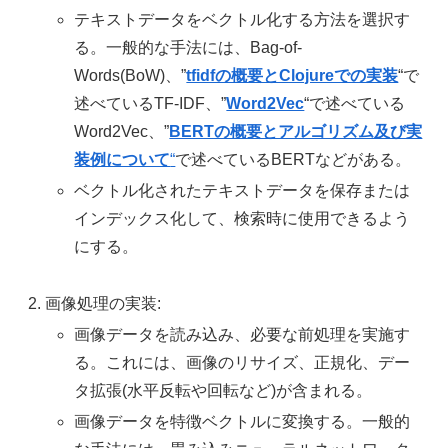
テキストデータをベクトル化する方法を選択す
る。一般的な手法には、Bag-of-
Words(BoW)、
”
tfidfの概要とClojureでの実装
“で
述べている
TF-IDF、
”
Word2Vec
“で述べている
Word2Vec、
”
BERTの概要とアルゴリズム及び実
装例について
“
で述べているBERTなどがある。
ベクトル化されたテキストデータを保存または
インデックス化して、検索時に使用できるよう
にする。
画像処理の実装:
画像データを読み込み、必要な前処理を実施す
る。これには、画像のリサイズ、正規化、デー
タ拡張(水平反転や回転など)が含まれる。
画像データを特徴ベクトルに変換する。一般的