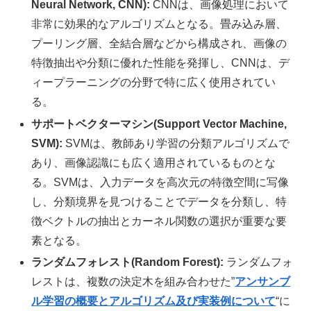
Neural Network, CNN):
CNNは、画像処理において
非常に効果的なアルゴリズムとなる。畳み込み層、
プーリング層、全結合層などから構成され、画像の
特徴抽出や分類に優れた性能を発揮し、CNNは、デ
ィープラーニングの分野で特に広く使用されてい
る。
サポートベクターマシン(Support Vector Machine,
SVM):
SVMは、教師あり学習の分類アルゴリズムで
あり、画像認識にも広く適用されているものとな
る。SVMは、入力データを高次元の特徴空間に写像
し、分類境界を見つけることでデータを分類し、特
徴ベクトルの抽出とカーネル関数の選択が重要な要
素となる。
ランダムフォレスト(Random Forest):
ランダムフォ
レストは、複数の決定木を組み合わせた
”
アンサンブ
ル学習の概要とアルゴリズム及び実装例について
“に