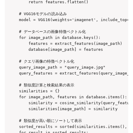
    return features.flatten()

# VGG16モデルの読み込み

model = VGG16(weights='imagenet', include_top=Fa
# データベースの画像特徴ベクトル化

for image_path in database.keys():

    features = extract_features(image_path)

    database[image_path] = features

# クエリ画像の特徴ベクトル化

query_image_path = "query_image.jpg"

query_features = extract_features(query_image_pa
# 類似度計算と検索結果の表示

similarities = {}

for image_path, features in database.items():

    similarity = cosine_similarity(query_featur
    similarities[image_path] = similarity

# 類似度が高い順にソートして表示

sorted_results = sorted(similarities.items(), ke
for result in sorted_results:
