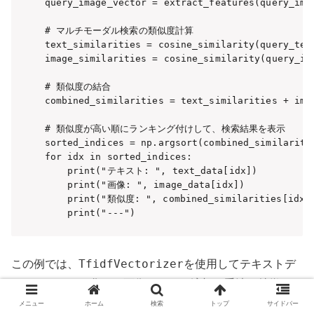
query_image_vector = extract_features(query_imag
# マルチモーダル検索の類似度計算

text_similarities = cosine_similarity(query_text
image_similarities = cosine_similarity(query_im
# 類似度の結合

combined_similarities = text_similarities + imag
# 類似度が高い順にランキング付けして、検索結果を表示

sorted_indices = np.argsort(combined_similaritie
for idx in sorted_indices:

    print("テキスト: ", text_data[idx])

    print("画像: ", image_data[idx])

    print("類似度: ", combined_similarities[idx])
    print("---")
TfidfVectorizer
この例では、
を使用してテキストデ
ータをベクトル化し、画像データは適切な手法で特徴ベク
トル化している。更に、クエリのテキストと画像を類似度
メニュー
ホーム
検索
トップ
サイドバー