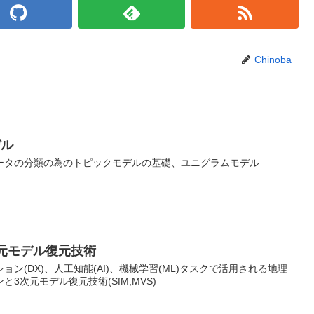
Chinoba
デル
ータの分類の為のトピックモデルの基礎、ユニグラムモデル
次元モデル復元技術
ン(DX)、人工知能(AI)、機械学習(ML)タスクで活用される地理
3次元モデル復元技術(SfM,MVS)