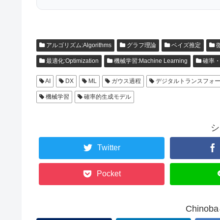
アルゴリズム:Algorithms
グラフ理論
ベイズ推定
微
最適化:Optimization
機械学習:Machine Learning
確率・統計:
AI
DX
ML
ガウス過程
デジタルトランスフォ
機械学習
確率的生成モデル
シ
Twitter
Pocket
Chino