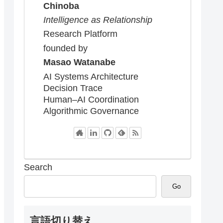
Chinoba
Intelligence as Relationship
Research Platform
founded by
Masao Watanabe
AI Systems Architecture
Decision Trace
Human–AI Coordination
Algorithmic Governance
Search
Go
言語切り替え