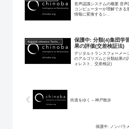
音声認識システムの概要 音声認識シス
コンピューターが理解できる
情報に変換するシ...
保護中: 分類(4)集団
推論技術:inference Technology
果の評価(交差検証法)
デジタルトランスフォーメーシ
のアルゴリズムと分類結果の
ォレスト、交差検証)
街道をゆく – 神戸散歩
保護中: ノンパ