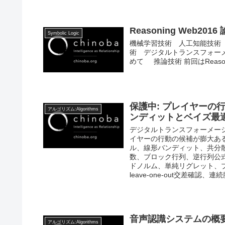
Reasoning Web201
Symbolic Logic
機械学習技術 人工知能技術
術 デジタルトランスフォーメ
めて 推論技術 前回はReasoni
保護中: プレイヤー
アルゴリズム:Algorithms
ンディットとベイズ最適(
デジタルトランスフォーメーショ
イヤーの行動の候補が膨大あ
ル、線形バンディット、共分
数、ブロック行列、逆行列公
ドノルム、単純リグレット、
leave-one-out交差確認、
音声認識システムの概
アルゴリズム:Algorithms