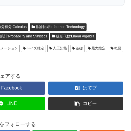
分積分:Calculus
推論技術:inference Technology
Probability and Statistics
線形代数:Linear Algebra
ーメーション
ベイズ推定
人工知能
基礎
最尤推定
概要
ェアする
Facebook
はてブ
LINE
コピー
baをフォローする