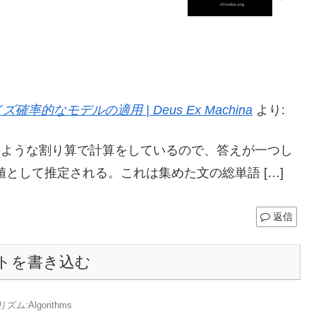
なモデルの適用 | Deus Ex Machina
より:
式のような割り算で計算をしているので、答えが一つし
として推定される。これは集めた文の総単語 […]
返信
トを書き込む
ズム:Algorithms