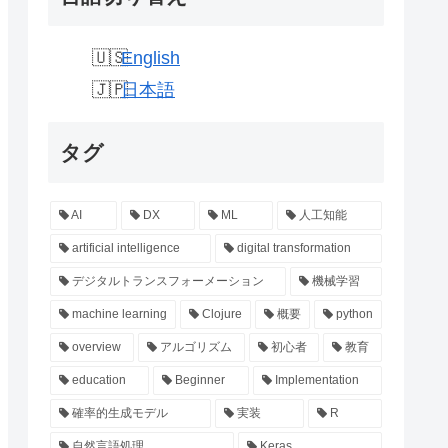
English
日本語
タグ
AI
DX
ML
人工知能
artificial intelligence
digital transformation
デジタルトランスフォーメーション
機械学習
machine learning
Clojure
概要
python
overview
アルゴリズム
初心者
教育
education
Beginner
Implementation
確率的生成モデル
実装
R
自然言語処理
Keras