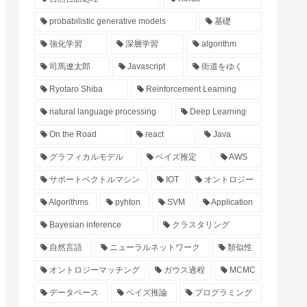
probabilistic generative models
基礎
強化学習
深層学習
algorithm
司馬遼太郎
Javascript
街道をゆく
Ryotaro Shiba
Reinforcement Learning
natural language processing
Deep Learning
On the Road
react
Java
グラフィカルモデル
ベイズ推定
AWS
サポートベクトルマシン
IOT
オントロジー
Algorithms
pyhton
SVM
Application
Bayesian inference
クラスタリング
自然言語
ニューラルネットワーク
類似性
オントロジーマッチング
ガウス過程
MCMC
データベース
ベイズ推論
プログラミング