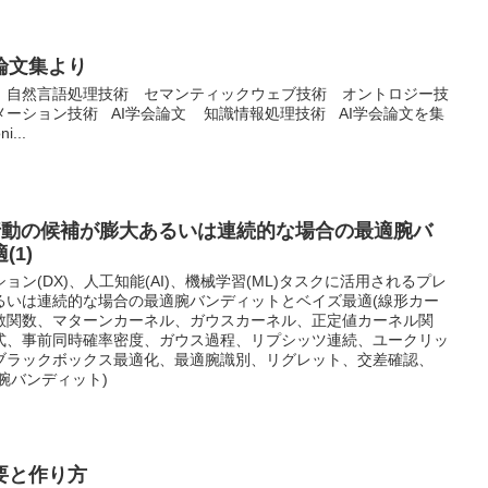
6 論文集より
 自然言語処理技術 セマンティックウェブ技術 オントロジー技
ーション技術 AI学会論文 知識情報処理技術 AI学会論文を集
...
の行動の候補が膨大あるいは連続的な場合の最適腕バ
1)
ン(DX)、人工知能(AI)、機械学習(ML)タスクに活用されるプレ
るいは連続的な場合の最適腕バンディットとベイズ最適(線形カー
散関数、マターンカーネル、ガウスカーネル、正定値カーネル関
式、事前同時確率密度、ガウス過程、リプシッツ連続、ユークリッ
ブラックボックス最適化、最適腕識別、リグレット、交差確認、
連続腕バンディット)
要と作り方