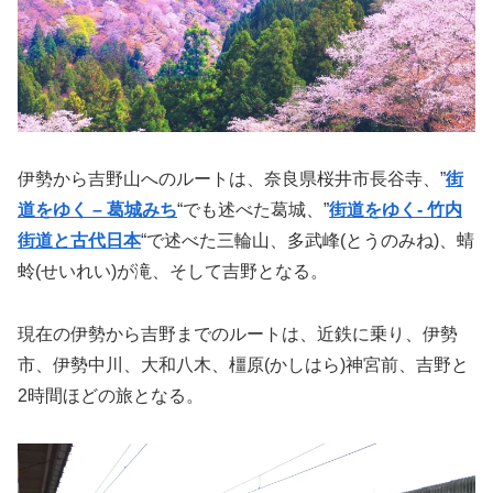
伊勢から吉野山へのルートは、奈良県桜井市長谷寺、”
街
道をゆく – 葛城みち
“でも述べた葛城、”
街道をゆく- 竹内
街道と古代日本
“で述べた三輪山、多武峰(とうのみね)、蜻
蛉(せいれい)が滝、そして吉野となる。
現在の伊勢から吉野までのルートは、近鉄に乗り、伊勢
市、伊勢中川、大和八木、橿原(かしはら)神宮前、吉野と
2時間ほどの旅となる。