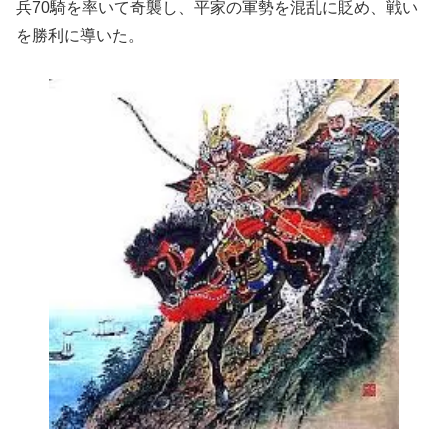
兵70騎を率いて奇襲し、平家の軍勢を混乱に貶め、戦い
を勝利に導いた。