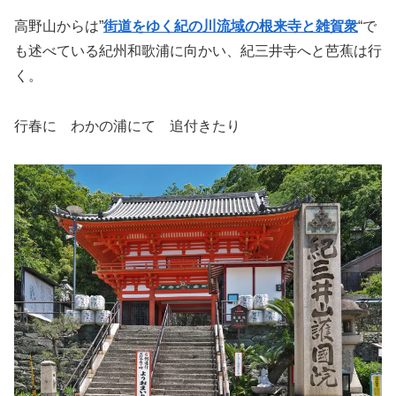
高野山からは”
街道をゆく紀の川流域の根来寺と雑賀衆
“で
も述べている紀州和歌浦に向かい、紀三井寺へと芭蕉は行
く。
行春に わかの浦にて 追付きたり