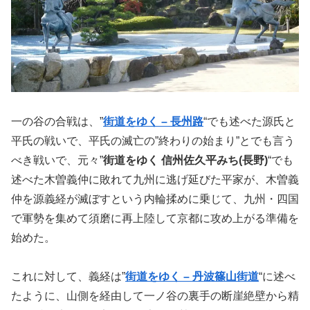
一の谷の合戦は、”
街道をゆく – 長州路
“でも述べた源氏と
平氏の戦いで、平氏の滅亡の”終わりの始まり”とでも言う
べき戦いで、元々”
街道をゆく 信州佐久平みち(長野)
“でも
述べた木曽義仲に敗れて九州に逃げ延びた平家が、木曽義
仲を源義経が滅ぼすという内輪揉めに乗じて、九州・四国
で軍勢を集めて須磨に再上陸して京都に攻め上がる準備を
始めた。
これに対して、義経は”
街道をゆく – 丹波篠山街道
“に述べ
たように、山側を経由して
一ノ谷の裏手の断崖絶壁から精