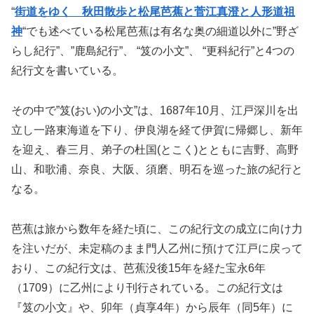
“
街道をゆく 秋田散歩と松尾芭蕉と菅江真澄と人形道祖
神
“でも述べている松尾芭蕉は有名な奥の細道以外に”野ざ
らし紀行”、”鹿島紀行”、 “笈の小文”、 “更科紀行”と4つの
紀行文を書いている。
その中で”笈(おい)の小文”は、1687年10月、江戸深川を出
立し一路東海道を下り、伊良湖を経て伊賀に帰郷し、新年
を迎え、春三月、弟子の杜国(とこく)とともに吉野、高野
山、和歌浦、奈良、大阪、須磨、明石を巡った旅の紀行と
なる。
芭蕉は旅から数年を経た頃に、この紀行文の成立に向け力
を注いだが、未定稿のまま門人乙州に預けて江戸に戻って
おり、この紀行文は、芭蕉没後15年を経た宝永6年
（1709）に乙州により刊行されている。この紀行文は
『笈の小文』や、卯年（貞享4年）から辰年（同5年）に