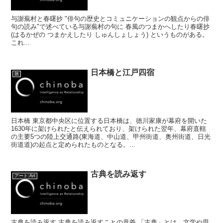
与謝蕪村と春曙抄 "俳句の歴史とコミュニケーションの観点からの俳
句の読み"で述べている与謝蕪村の句に 春風のつまかへしたり春曙抄
(はるかぜの つまかえしたり しゅんしょしょう) というものがある。
これ...
日本橋と江戸四宿
旅
日本橋 東京都中央区に位置する日本橋は、徳川家康が幕府を開いた
1630年に架けられたと伝えられており、架けられた翌年、幕府直轄
の主要5つの陸上交通路(東海道、中山道、甲州街道、奥州街道、日光
街道道)の起点と定められたものとなる。...
古典を読み返す
アート:Art
古典を読み返す 古典を読み返すことの意義 「古典」とは、文学や思