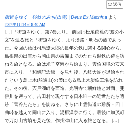
返信
街道をゆく 砂鉄のみち(出雲) | Deus Ex Machina
より:
2024年1月14日 8:40 AM
[…] 「街道をゆく」第7巻より。 前回は松尾芭蕉の”笈の小
文”を辿る旅と「街道をゆく」より淡路・明石の旅であっ
た。今回の旅は司馬遼太郎の長年の鉄に関する関心から、
島根県の出雲から岡山県の吉備までのたたら製鉄の跡を訪
ねる旅となる。旅は米子空港から始まり、雲伯国境の安来
市に入り、「和鋼記念館」を見た後、八岐大蛇が退治され
たという鳥上木(船通山)の麓にある鳥上木炭銑工場を訪れ
た。その後、宍戸湖畔を西進、光明寺で朝鮮鐘と対面、斐
伊川を遡って、吉田村で現存する日本唯一の近世たたら遺
跡「菅谷たたら」を訪ねる。さらに出雲街道の難所・四十
曲峠を越えて岡山に入り、湯原温泉に行く。最後に加茂町
で万灯山古墳を見た後、作州津山に入る旅となる。 […]