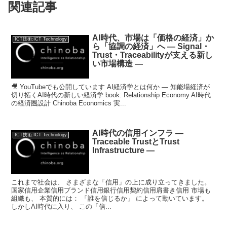
関連記事
AI時代、市場は「価格の経済」か
ICT技術:ICT Technology
ら「協調の経済」へ ― Signal・
Trust・Traceabilityが支える新し
い市場構造 ―
🎥 YouTubeでも公開しています AI経済学とは何か ― 知能場経済が
切り拓くAI時代の新しい経済学 book: Relationship Economy AI時代
の経済圏設計 Chinoba Economics 実...
AI時代の信用インフラ —
ICT技術:ICT Technology
Traceable TrustとTrust
Infrastructure —
これまで社会は、 さまざまな「信用」の上に成り立ってきました。
国家信用企業信用ブランド信用銀行信用契約信用肩書き信用 市場も
組織も、 本質的には： 「誰を信じるか」 によって動いています。
しかしAI時代に入り、 この「信...