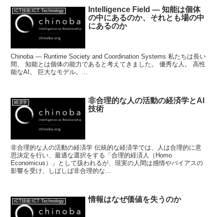
Intelligence Field — 知能は個体
ICT技術:ICT Technology
の中にあるのか、それとも場の中
にあるのか
Chinoba — Runtime Society and Coordination Systems 私たちは長い
間、 知能とは個体の能力であると考えてきました。 優秀な人。 高性
能なAI。 巨大なモデル。...
非合理的な人の活動の経済学とAI
経済学
技術
非合理的な人の活動の経済学 伝統的な経済学では、人は合理的に意
思決定を行い、最適な選択をする「合理的経済人（Homo
Economicus）」として扱われるが、現実の人間は感情やバイアスの
影響を受け、しばしば非合理的な...
情報はなぜ価値を失うのか
ICT技術:ICT Technology