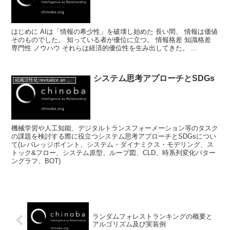
はじめに AIは「情報の希少性」を破壊し始めた 長い間、 情報は価値
そのものでした。 知っている者が優位に立つ。 情報格差 知識格差
専門性 ノウハウ それらは経済的優位性を生み出してきた。 ...
システム思考アプローチとSDGs
組織活性化:revitalize an organization
機械学習や人工知能、デジタルトランスフォーメーション等のタスク
の課題を検討する際に役立つシステム思考アプローチとSDGsについ
て(レバレッジポイント、システム・ダイナミクス・モデリング、ス
トック&フロー、システム原型、ループ図、CLD、時系列変化パター
ングラフ、BOT)
ランダムフォレストランキングの概要と
アルゴリズム及び実装例