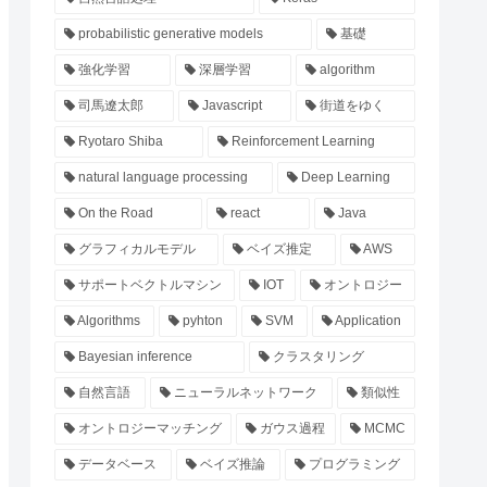
probabilistic generative models
基礎
強化学習
深層学習
algorithm
司馬遼太郎
Javascript
街道をゆく
Ryotaro Shiba
Reinforcement Learning
natural language processing
Deep Learning
On the Road
react
Java
グラフィカルモデル
ベイズ推定
AWS
サポートベクトルマシン
IOT
オントロジー
Algorithms
pyhton
SVM
Application
Bayesian inference
クラスタリング
自然言語
ニューラルネットワーク
類似性
オントロジーマッチング
ガウス過程
MCMC
データベース
ベイズ推論
プログラミング