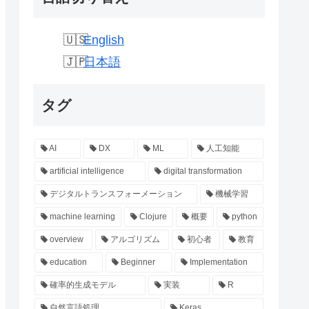
English
日本語
タグ
AI
DX
ML
人工知能
artificial intelligence
digital transformation
デジタルトランスフォーメーション
機械学習
machine learning
Clojure
概要
python
overview
アルゴリズム
初心者
教育
education
Beginner
Implementation
確率的生成モデル
実装
R
自然言語処理
Keras