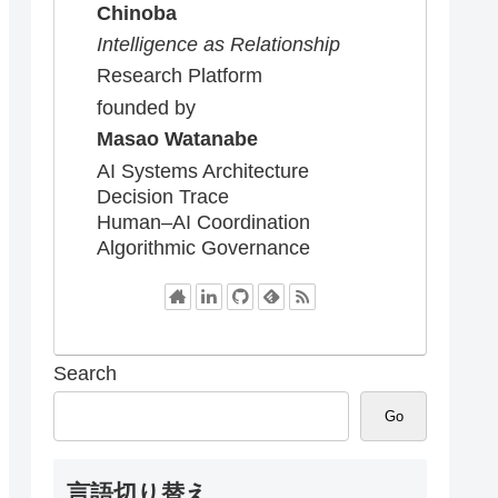
Chinoba
Intelligence as Relationship
Research Platform
founded by
Masao Watanabe
AI Systems Architecture
Decision Trace
Human–AI Coordination
Algorithmic Governance
Search
Go
言語切り替え