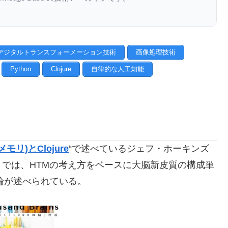
デジタルトランスフォーメーション技術
画像処理技術
Python
Clojure
自律的な人工知能
間メモリ)とClojure
“で述べているジェフ・ホーキンズ
」では、HTMの考え方をベースに
大脳新皮質の構成単
論が述べられている。