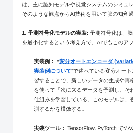
は、主に認知モデルや視覚システムのシミュ
そのような観点からAI技術を用いて脳の知覚
1. 予測符号化モデルの実装:
予測符号化は、脳
を最小化するという考え方で、AIでもこのア
実装例：
“
変分オートエンコーダ (Variati
実装例について
“で述べている
変分オート
習することで、新しいデータの生成や再構
を使って「次に来るデータを予測し、そ
仕組みを学習している。このモデルは、
測するかを模倣する。
実装ツール：
TensorFlow, PyTorch 