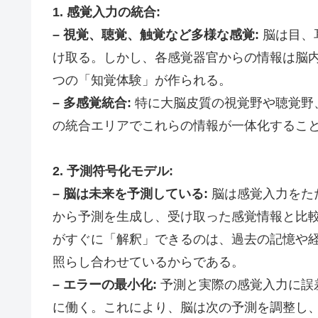
1. 感覚入力の統合:
– 視覚、聴覚、触覚など多様な感覚:
脳は目、
け取る。しかし、各感覚器官からの情報は脳
つの「知覚体験」が作られる。
– 多感覚統合:
特に大脳皮質の視覚野や聴覚野
の統合エリアでこれらの情報が一体化するこ
2. 予測符号化モデル:
– 脳は未来を予測している:
脳は感覚入力をた
から予測を生成し、受け取った感覚情報と比
がすぐに「解釈」できるのは、過去の記憶や
照らし合わせているからである。
– エラーの最小化:
予測と実際の感覚入力に誤
に働く。これにより、脳は次の予測を調整し