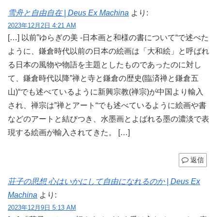
雪舟と自由自在 | Deus Ex Machina
より:
2023年12月2日 4:21 AM
[…] 以前”ゆらぎの美 -日本画と和様の書について“で述べた
ように、鎌倉時代以前の日本の絵画は「大和絵」と呼ばれ
る日本の風物や物語を主題としたものであったのに対し
て、鎌倉時代以降”禅と寺と鎌倉の歴史(臨済禅と鎌倉五
山)“でも述べているように新興宗教(禅宗)が中国より輸入
され、禅宗は”禅とアート“でも述べているように絵画や書
などのアートと結びつき、水墨画とよばれる墨の濃淡で表
現する絵画が輸入されてきた。 […]
返信
荘子の思想 心はいかにして自由になれるのか | Deus Ex
Machina
より:
2023年12月9日 5:13 AM