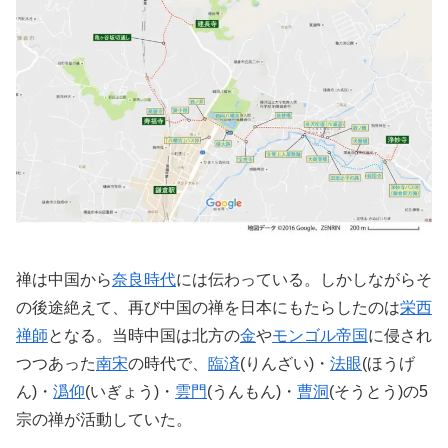
禅は中国から
奈良時代
には伝わっている。しかしながらそ
の後途絶えて、再び中国の禅を日本にもたらしたのは
栄西
禅師
となる。当時中国は北方の
金
や
モンゴル帝国
に侵され
つつあった
南宋
の時代で、
臨済
(りんざい)・
法眼
(ほうげ
ん)・
潙仰
(いぎょう)・
雲門
(うんもん)・
曹洞
(そうとう)の5
宗の禅が活動していた。