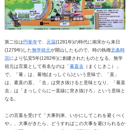
第二位は
円覚寺
で、
元寇
(1281年)の時代に南宋から来日
(1279年)した
無学祖元
が開山したもので、時の執権
北条時
宗
により弘安5年(1282年)に創建されたものとなる。無学
祖元は言葉として有名なのは「
驀直去
（まくじきこ）」
で、「驀」は、驀地(まっしぐら)という意味で、「直」
は、素直の直、「去」は突き抜けると意味となり、「驀直
去」は「まっしぐらに一直線に突き抜けろ」という意味と
なる。
この言葉を受けて「大事到来、いかにしてこれを避くべく
や」、大事がきたら、どうすればこの大事を避けられるか