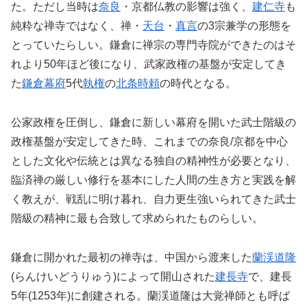
た。ただし当時は
奈良
・京都仏教の影響は強く、
建仁寺
も
純粋な禅寺ではなく、禅・
天台
・
真言
の3宗兼学の形態を
とっていたらしい。鎌倉に禅宗の専門寺院ができたのはそ
れより50年ほど後になり、武家政権の基盤が安定してき
た
鎌倉幕府
5代
執権
の
北条時頼
の時代となる。
公家政権を圧倒し、鎌倉に新しい幕府を開いた武士階級の
政権基盤が安定してきた時、これまでの奈良/京都を中心
とした文化や伝統とは異なる独自の精神性が必要となり、
臨済禅の厳しい修行を基本にした人間の生き方と実践を解
く教えが、戦乱に明け暮れ、自力更生強いられてきた武士
階級の精神に最も合致して求められたものらしい。
鎌倉に開かれた最初の禅寺は、中国から渡来した
蘭渓道隆
(らんけいどうりゅう)によって開山された
建長寺
で、建長
5年(1253年)に創建される。蘭渓道隆は大覚禅師とも呼ば