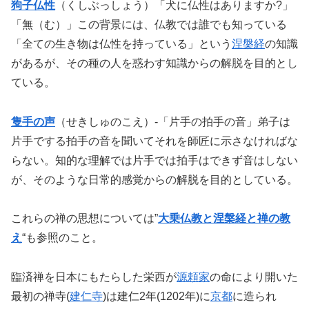
狗子仏性
（くしぶっしょう）「犬に仏性はありますか?」
「無（む）」この背景には、仏教では誰でも知っている
「全ての生き物は仏性を持っている」という
涅槃経
の知識
があるが、その種の人を惑わす知識からの解脱を目的とし
ている。
隻手の声
（せきしゅのこえ）-「片手の拍手の音」弟子は
片手でする拍手の音を聞いてそれを師匠に示さなければな
らない。知的な理解では片手では拍手はできず音はしない
が、そのような日常的感覚からの解脱を目的としている。
これらの禅の思想については”
大乗仏教と涅槃経と禅の教
え
“も参照のこと。
臨済禅を日本にもたらした栄西が
源頼家
の命により開いた
最初の禅寺(
建仁寺
)は建仁2年(1202年)に
京都
に造られ