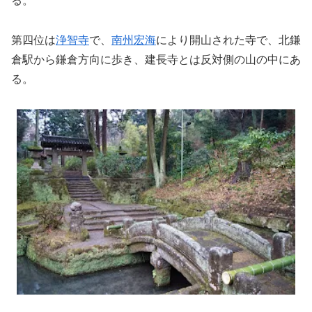
る。
第四位は
浄智寺
で、
南州宏海
により開山された寺で、北鎌
倉駅から鎌倉方向に歩き、建長寺とは反対側の山の中にあ
る。