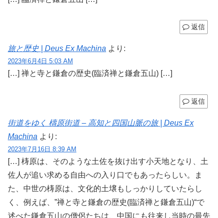
返信
旅と歴史 | Deus Ex Machina
より:
2023年6月4日 5:03 AM
[…] 禅と寺と鎌倉の歴史(臨済禅と鎌倉五山) […]
返信
街道をゆく 檮原街道 – 高知と四国山脈の旅 | Deus Ex
Machina
より:
2023年7月16日 8:39 AM
[…] 梼原は、そのような土佐を抜け出す小天地となり、土
佐人が追い求める自由への入り口でもあったらしい。ま
た、中世の梼原は、文化的土壌もしっかりしていたらし
く、例えば、”禅と寺と鎌倉の歴史(臨済禅と鎌倉五山)“で
述べた鎌倉五山の僧侶たちは、中国にも往来し当時の最先