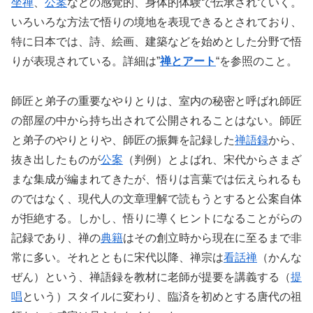
坐禅
、
公案
などの感覚的、身体的体験で伝承されていく。
いろいろな方法で悟りの境地を表現できるとされており、
特に日本では、詩、絵画、建築などを始めとした分野で悟
りが表現されている。詳細は”
禅とアート
“を参照のこと。
師匠と弟子の重要なやりとりは、室内の秘密と呼ばれ師匠
の部屋の中から持ち出されて公開されることはない。師匠
と弟子のやりとりや、師匠の振舞を記録した
禅語録
から、
抜き出したものが
公案
（判例）とよばれ、宋代からさまざ
まな集成が編まれてきたが、悟りは言葉では伝えられるも
のではなく、現代人の文章理解で読もうとすると公案自体
が拒絶する。しかし、悟りに導くヒントになることがらの
記録であり、禅の
典籍
はその創立時から現在に至るまで非
常に多い。それとともに宋代以降、禅宗は
看話禅
（かんな
ぜん）という、禅語録を教材に老師が提要を講義する（
提
唱
という）スタイルに変わり、臨済を初めとする唐代の祖