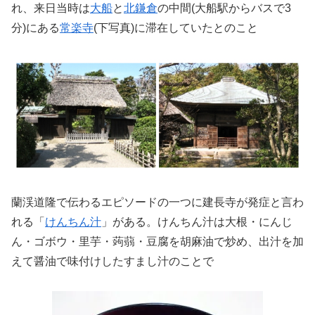
れ、来日当時は
大船
と
北鎌倉
の中間(大船駅からバスで3
分)にある
常楽寺
(下写真)に滞在していたとのこと
蘭渓道隆で伝わるエピソードの一つに建長寺が発症と言わ
れる「
けんちん汁
」がある。けんちん汁は大根・にんじ
ん・ゴボウ・里芋・蒟蒻・豆腐を胡麻油で炒め、出汁を加
えて醤油で味付けしたすまし汁のことで