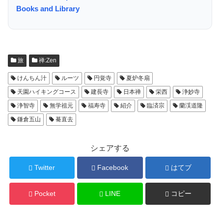
Books and Library
旅
禅:Zen
けんちん汁
ルーツ
円覚寺
夏炉冬扇
天園ハイキングコース
建長寺
日本禅
栄西
浄妙寺
浄智寺
無学祖元
福寿寺
紹介
臨済宗
蘭渓道隆
鎌倉五山
驀直去
シェアする
Twitter
Facebook
はてブ
Pocket
LINE
コピー