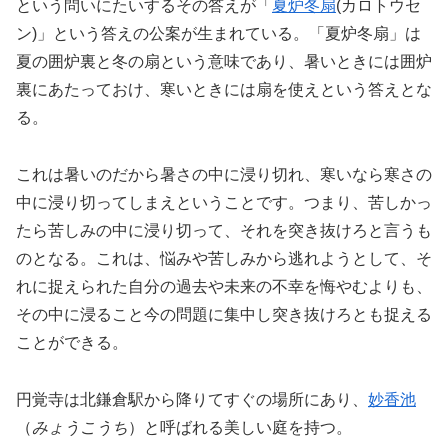
という問いにたいするその答えが「
夏炉冬扇
(カロトウセ
ン)」という答えの公案が生まれている。「夏炉冬扇」は
夏の囲炉裏と冬の扇という意味であり、暑いときには囲炉
裏にあたっておけ、寒いときには扇を使えという答えとな
る。
これは暑いのだから暑さの中に浸り切れ、寒いなら寒さの
中に浸り切ってしまえということです。つまり、苦しかっ
たら苦しみの中に浸り切って、それを突き抜けろと言うも
のとなる。これは、悩みや苦しみから逃れようとして、そ
れに捉えられた自分の過去や未来の不幸を悔やむよりも、
その中に浸ること今の問題に集中し突き抜けろとも捉える
ことができる。
円覚寺は北鎌倉駅から降りてすぐの場所にあり、
妙香池
（
みょうこうち
）と呼ばれる美しい庭を持つ。