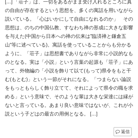
[…] 「荘子」は、一切をあるがまま受け入れるところに真
の自由が存在するという思想を、多くの寓話を用いながら
説いている。「心はいかにして自由になれるのか」 その
思想は、のちの中国仏教、すなわち禅の形成に大きな影響
を与えた(中国から日本への禅の伝来は”臨済禅と鎌倉五
山“等に述べている)。寓話を使っていることからも分かる
ように、「荘子」は思想書でありながら非常に小説的なも
のとなる。実は「小説」という言葉の起源も「荘子」にあ
って、外物編の「小説を飾りて以て(もって)県令をもと干
む(もとむ)」という一節がそれになる。「つまらない論説
をもっともらしく飾り立てて、それによって県令の職を求
める」という意味で、そのような輩は大きな栄達には縁が
ないと言っている。あまり良い意味ではないが、これが小
説という子どはの最古の用例となる。 […]
返信