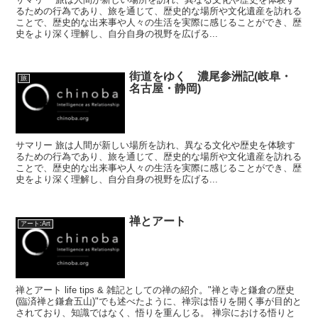
るための行為であり、旅を通じて、歴史的な場所や文化遺産を訪れる
ことで、歴史的な出来事や人々の生活を実際に感じることができ、歴
史をより深く理解し、自分自身の視野を広げる...
街道をゆく 濃尾参洲記(岐阜・
旅
名古屋・静岡)
サマリー 旅は人間が新しい場所を訪れ、異なる文化や歴史を体験す
るための行為であり、旅を通じて、歴史的な場所や文化遺産を訪れる
ことで、歴史的な出来事や人々の生活を実際に感じることができ、歴
史をより深く理解し、自分自身の視野を広げる...
禅とアート
アート:Art
禅とアート life tips & 雑記としての禅の紹介。"禅と寺と鎌倉の歴史
(臨済禅と鎌倉五山)"でも述べたように、禅宗は悟りを開く事が目的と
されており、知識ではなく、悟りを重んじる。 禅宗における悟りと