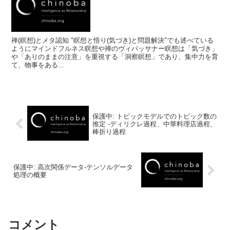
禅(瞑想)とメタ認知 "瞑想と悟り(気づき)と問題解決"でも述べている
ようにマインドフルネス瞑想や禅のヴィパッサナー瞑想は「気づき」
や「ありのままの注意」を重視する「洞察瞑想」であり、集中力を育
て、物事をある...
保護中: トピックモデルでのトピック数の
推定 -ディリクレ過程、中華料理店過程、
棒折り過程
保護中: 高次関係データ-テンソルデータ
処理の概要
コメント