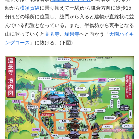
船から
横須賀線
に乗り換えて一駅)から鎌倉方向に徒歩15
分ほどの場所に位置し、総門から入ると建物が直線状に並
んでいる配置となっている。また、半僧坊から裏手となる
山に登っていくと
覚園寺
、
瑞泉寺
へと向かう「
天園ハイキ
ングコース
」に抜ける。(下図)