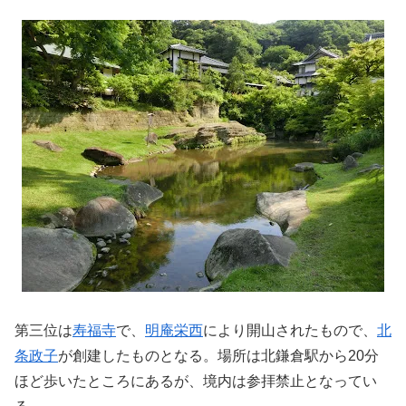
第三位は
寿福寺
で、
明庵栄西
により開山されたもので、
北
条政子
が創建したものとなる。場所は北鎌倉駅から20分
ほど歩いたところにあるが、境内は参拝禁止となってい