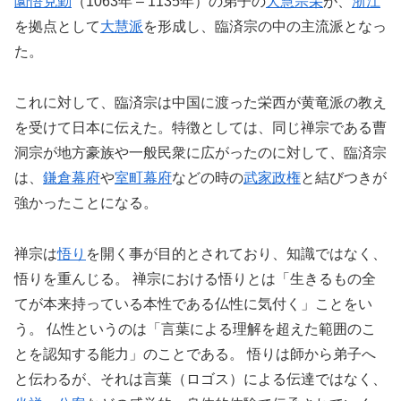
圜悟克勤
（1063年 – 1135年）の弟子の
大慧宗杲
が、
浙江
を拠点として
大慧派
を形成し、臨済宗の中の主流派となっ
た。
これに対して、臨済宗は中国に渡った栄西が黄竜派の教え
を受けて日本に伝えた。特徴としては、同じ禅宗である曹
洞宗が地方豪族や一般民衆に広がったのに対して、臨済宗
は、
鎌倉幕府
や
室町幕府
などの時の
武家政権
と結びつきが
強かったことになる。
禅宗は
悟り
を開く事が目的とされており、知識ではなく、
悟りを重んじる。 禅宗における悟りとは「生きるもの全
てが本来持っている本性である仏性に気付く」ことをい
う。 仏性というのは「言葉による理解を超えた範囲のこ
とを認知する能力」のことである。 悟りは師から弟子へ
と伝わるが、それは言葉（ロゴス）による伝達ではなく、