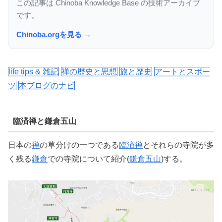
この記事は Chinoba Knowledge Base の技術アーカイブ
です。
Chinoba.orgを見る →
life tips & 雑記
禅の歴史と思想
旅と歴史
アートとスポー
ツ
本ブログのナビ
臨済禅と鎌倉五山
日本の
禅
の草分けの一つである
臨済禅
とそれらの寺院が多
く残る
鎌倉
での寺院について紹介(
鎌倉五山
)する。