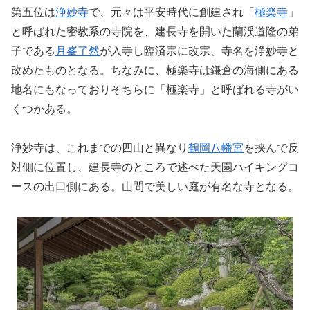
第五位は
浄妙寺
で、元々は平安時代に創建され「
極楽寺
」
と呼ばれた密教系の寺院を、建長寺を開いた蘭渓道隆の弟
子である
月峯了然
が入寺し臨済宗に改宗、寺名を浄妙寺と
改めたものとなる。ちなみに、極楽寺は鎌倉の海側にある
地名にもなっておりそちらに「極楽寺」と呼ばれる寺がい
くつかある。
浄妙寺は、これまでの四山と異なり
鶴岡八幡宮
を挟んで反
対側に位置し、建長寺のところで述べた天園ハイキングコ
ースの出口側にある。山間で美しい庭が有名な寺となる。