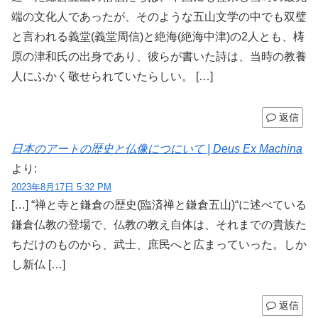
端の文化人であったが、そのような五山文学の中でも双璧
と言われる義堂(義堂周信)と絶海(絶海中津)の2人とも、梼
原の津和氏の出身であり、彼らが書いた詩は、当時の教養
人にふかく敬せられていたらしい。 […]
返信
日本のアートの歴史と仏像につにいて | Deus Ex Machina
より:
2023年8月17日 5:32 PM
[…] “禅と寺と鎌倉の歴史(臨済禅と鎌倉五山)“に述べている
鎌倉仏教の登場で、仏教の教え自体は、それまでの貴族た
ちだけのものから、武士、庶民へと広まっていった。しか
し新仏 […]
返信