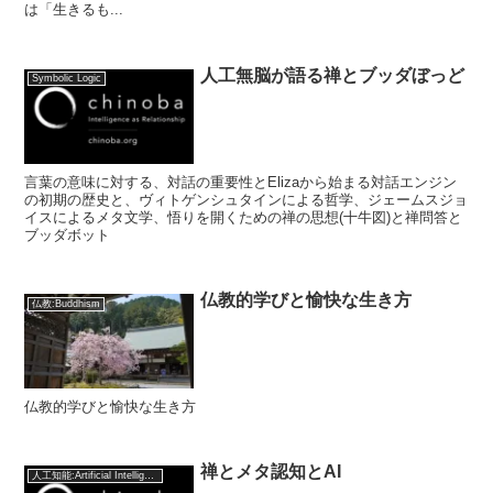
は「生きるも...
人工無脳が語る禅とブッダぼっど
Symbolic Logic
言葉の意味に対する、対話の重要性とElizaから始まる対話エンジン
の初期の歴史と、ヴィトゲンシュタインによる哲学、ジェームスジョ
イスによるメタ文学、悟りを開くための禅の思想(十牛図)と禅問答と
ブッダボット
仏教的学びと愉快な生き方
仏教:Buddhism
仏教的学びと愉快な生き方
禅とメタ認知とAI
人工知能:Artificial Intelligence