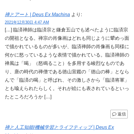
禅とアート | Deus Ex Machina
より:
2021年12月30日 4:47 AM
[…] 臨済禅師は臨済宗と鎌倉五山でも述べたように臨済宗
の開祖となる。禅宗の肖像画はどれも同じように顰めっ面
で描かれているものが多いが、臨済禅師の肖像画も同様に
何かに怒っているような表情で描かれている。臨済禅師の
禅風は「喝」（怒鳴ること）を多用する峻烈なものであ
り、唐の時代の禅僧である徳山宣鑑の「徳山の棒」となら
んで「臨済の喝」と呼ばれ、その激しさから「臨済将軍」
とも喩えられたらしく。それが絵にも表されているといっ
たところだろうか […]
返信
禅と人工知能/機械学習とライフティップ | Deus Ex