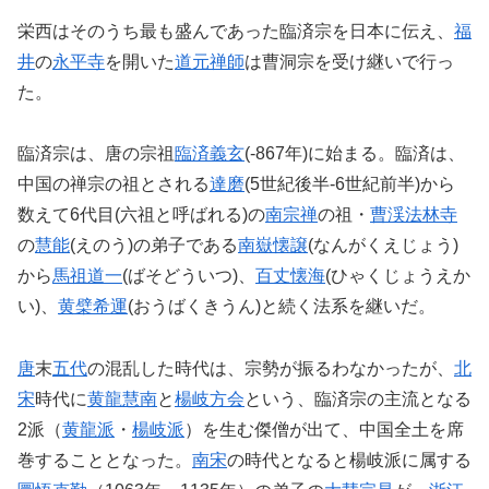
栄西はそのうち最も盛んであった臨済宗を日本に伝え、
福
井
の
永平寺
を開いた
道元禅師
は曹洞宗を受け継いで行っ
た。
臨済宗は、唐の宗祖
臨済義玄
(-867年)に始まる。臨済は、
中国の禅宗の祖とされる
達磨
(5世紀後半-6世紀前半)から
数えて6代目(六祖と呼ばれる)の
南宗禅
の祖・
曹渓法林寺
の
慧能
(えのう)の弟子である
南嶽懐譲
(なんがくえじょう)
から
馬祖道一
(ばそどういつ)、
百丈懐海
(ひゃくじょうえか
い)、
黄檗希運
(おうばくきうん)と続く法系を継いだ。
唐
末
五代
の混乱した時代は、宗勢が振るわなかったが、
北
宋
時代に
黄龍慧南
と
楊岐方会
という、臨済宗の主流となる
2派（
黄龍派
・
楊岐派
）を生む傑僧が出て、中国全土を席
巻することとなった。
南宋
の時代となると楊岐派に属する