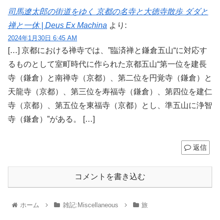
司馬遼太郎の街道をゆく 京都の名寺と大徳寺散歩 ダダと
禅と一休 | Deus Ex Machina
より:
2024年1月30日 6:45 AM
[…] 京都における禅寺では、”臨済禅と鎌倉五山“に対応す
るものとして室町時代に作られた京都五山“第一位を建長
寺（鎌倉）と南禅寺（京都）、第二位を円覚寺（鎌倉）と
天龍寺（京都）、第三位を寿福寺（鎌倉）、第四位を建仁
寺（京都）、第五位を東福寺（京都）とし、準五山に浄智
寺（鎌倉）”がある。 […]
返信
コメントを書き込む
ホーム
雑記:Miscellaneous
旅