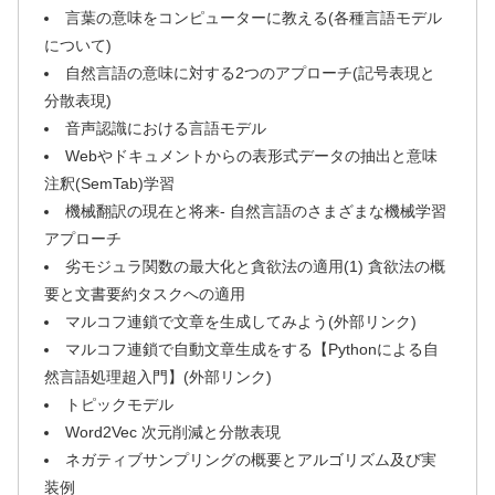
言葉の意味をコンピューターに教える(各種言語モデル
について)
自然言語の意味に対する2つのアプローチ(記号表現と
分散表現)
音声認識における言語モデル
Webやドキュメントからの表形式データの抽出と意味
注釈(SemTab)学習
機械翻訳の現在と将来- 自然言語のさまざまな機械学習
アプローチ
劣モジュラ関数の最大化と貪欲法の適用(1) 貪欲法の概
要と文書要約タスクへの適用
マルコフ連鎖で文章を生成してみよう(外部リンク)
マルコフ連鎖で自動文章生成をする【Pythonによる自
然言語処理超入門】(外部リンク)
トピックモデル
Word2Vec 次元削減と分散表現
ネガティブサンプリングの概要とアルゴリズム及び実
装例