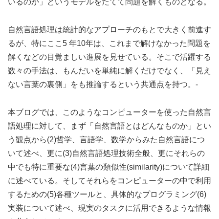
いるのか」というモデルをたてて問題を解くものとなる。
自然言語処理は統計的なアプローチのもとで大きく前進す
るが、特にここ5 年10年は、これまで解けなかった問題を
解くなどの目覚ましい進展を見せている。そこで活躍する
数々の手法は、もんだいを単純に解くだけでなく、「見え
ない言葉の裏側」をも推論するという共通点を持つ。-
本ブログでは、このようなコンピューターを使った自然言
語処理に対して、まず「自然言語とはどんなものか」とい
う観点から(2)哲学、言語学、数学からみた自然言語につ
いて述べ、更に(3)自然言語処理技術全般、更にそれらの
中でも特に重要な(4)言葉の類似性(similarity)について詳細
に述べている。そしてそれらをコンピューターの中で利用
するための(5)各種ツールと、具体的なプログラミング(6)
実装について述べ、現実のタスクに活用できるような情報