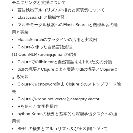
モニタリングと支援について
言語検出アルゴリズムの概要と実装例について
Elasticsearch と機械学習
マルチモーダル検索へのElasticSearchと機械学習の適
用と実装
ElasticSearchのプラグインの活用と実装例
Clojureを使った自然言語処理
(1) OpenNLP,kuromiji,jumanの紹介
Clojureでのliblinearと自然言語をを用いた文の分類
tfidfの概要とClojureによる実装 tfidfの概要とClojureに
よる実装
Clojureでのstopword除去 Clojureでのストップワード除
去
Clojureでのone hot vectorとcategory vector
Rを使った文字列操作
python Kerasの概要と基本的な深層学習タスクへの適
用例
BERTの概要とアルゴリズム及び実装例について