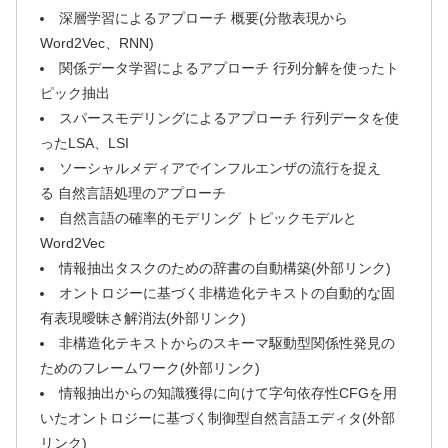
深層学習によるアプローチ 概要(分散表現から
Word2Vec、RNN)
関係データ学習によるアプローチ 行列分解を使ったト
ピック抽出
スパースモデリングによるアプローチ 行列データを使
ったLSA、LSI
ソーシャルメディアでインフルエンザの流行を捉え
る 自然言語処理のアプローチ
自然言語の確率的モデリング トピックモデルと
Word2Vec
情報抽出タスクのための辞書の自動構築(外部リンク)
オントロジーに基づく非構造化テキストの自動的な固
有表現曖昧さ解消法(外部リンク)
非構造化テキストからのスキーマ駆動型関係性発見の
ためのフレームワーク(外部リンク)
情報抽出からの知識獲得に向けて字句依存性CFGを用
いたオントロジーに基づく制御型自然言語エディタ(外部
リンク)