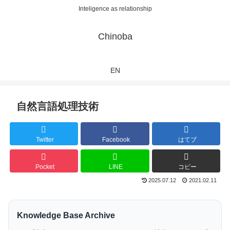
Inteligence as relationship
Chinoba
EN
自然言語処理技術
Twitter
Facebook
はてブ
Pocket
LINE
コピー
2025.07.12
2021.02.11
Knowledge Base Archive