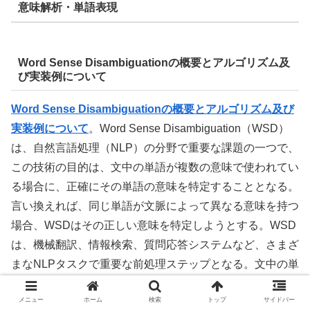
意味解析・単語表現
Word Sense Disambiguationの概要とアルゴリズム及
び実装例について
Word Sense Disambiguationの概要とアルゴリズム及び
実装例について
。Word Sense Disambiguation（WSD）
は、自然言語処理（NLP）の分野で重要な課題の一つで、
この技術の目的は、文中の単語が複数の意味で使われてい
る場合に、正確にその単語の意味を特定することとなる。
言い換えれば、同じ単語が文脈によって異なる意味を持つ
場合、WSDはその正しい意味を特定しようとする。WSD
は、機械翻訳、情報検索、質問応答システムなど、さまざ
まなNLPタスクで重要な前処理ステップとなる。文中の単
語がどの意味で使用されているかを正確に理解することが
メニュー
ホーム
検索
トップ
サイドバー
できれば、システムはより適切で意味の通った結果を生成