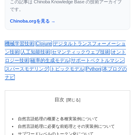
この記事は Chinoba Knowledge Base の技術アーカイブ
です。
Chinoba.orgを見る →
機械学習技術
Clojure
デジタルトランスフォーメーショ
ン技術
人工知能技術
セマンティックウェブ技術
オント
ロジー技術
確率的生成モデル
サポートベクトルマシン
スパースモデリング
トピックモデル
Python
本ブログの
ナビ
目次
自然言語処理の概要と各種実装例について
自然言語処理に必要な前処理とその実装例について
サブワードレベルのトークン化について