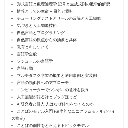
形式言語と数理論理学 記号と生成規則の数学的解釈
情報としての生命 – 目的と意味
チューリングテストとサールの反論と人工知能
気づきと人工知能技術
自然言語とプログラミング
自然言語の観点からの抽象と具体
教育とAIについて
言語学全般
ソシュールの言語学
言語行動
マルチタスク学習の概要と適用事例と実装例
言語の類似性へのアプローチ
コンピューターでシンボルの意味を扱う
人工無能が語る禅とブッダぼっど
AI研究者と俳人 人はなぜ俳句をつくるのか
ことばのモデル入門 (確率的なユニグラムモデルとベイ
ズ推定)
ことばの個性をとらえるトピックモデル