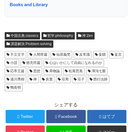
Books and Library
中国古典:classics
哲学:philosophy
禅:Zen
課題解決:Problem solving
不立文字
人間世篇
仙厓義梵
反常識
妄聴
妄言
小説
徳充符篇
心はいかにして自由になれるのか
応帝王篇
思想
斉物論
松尾芭蕉
渾沌七竅
湯川秀樹
禅
良寛
荘周
荘子
西行法師
鴨長明
シェアする
Twitter
Facebook
はてブ