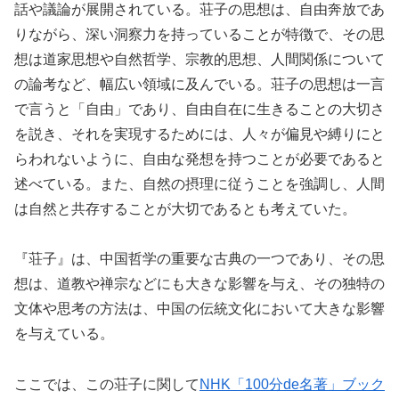
話や議論が展開されている。荘子の思想は、自由奔放であ
りながら、深い洞察力を持っていることが特徴で、その思
想は道家思想や自然哲学、宗教的思想、人間関係について
の論考など、幅広い領域に及んでいる。荘子の思想は一言
で言うと「自由」であり、自由自在に生きることの大切さ
を説き、それを実現するためには、人々が偏見や縛りにと
らわれないように、自由な発想を持つことが必要であると
述べている。また、自然の摂理に従うことを強調し、人間
は自然と共存することが大切であるとも考えていた。
『荘子』は、中国哲学の重要な古典の一つであり、その思
想は、道教や禅宗などにも大きな影響を与え、その独特の
文体や思考の方法は、中国の伝統文化において大きな影響
を与えている。
ここでは、この荘子に関して
NHK「100分de名著」ブック