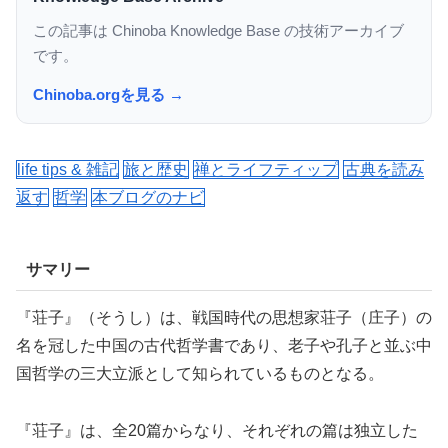
この記事は Chinoba Knowledge Base の技術アーカイブ
です。
Chinoba.orgを見る →
life tips & 雑記
旅と歴史
禅とライフティップ
古典を読み
返す
哲学
本ブログのナビ
サマリー
『荘子』（そうし）は、戦国時代の思想家荘子（庄子）の
名を冠した中国の古代哲学書であり、老子や孔子と並ぶ中
国哲学の三大立派として知られているものとなる。
『荘子』は、全20篇からなり、それぞれの篇は独立した