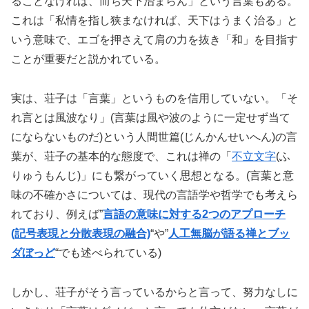
ることなければ、而ち天下治まらん」という言葉もある。
これは「私情を指し狭まなければ、天下はうまく治る」と
いう意味で、エゴを押さえて肩の力を抜き「和」を目指す
ことが重要だと説かれている。
実は、荘子は「言葉」というものを信用していない。「そ
れ言とは風波なり」(言葉は風や波のように一定せず当て
にならないものだ)という人間世篇(じんかんせいへん)の言
葉が、荘子の基本的な態度で、これは禅の「
不立文字
(ふ
りゅうもんじ)」にも繋がっていく思想となる。(言葉と意
味の不確かさについては、現代の言語学や哲学でも考えら
れており、例えば”
言語の意味に対する2つのアプローチ
(記号表現と分散表現の融合)
“や”
人工無脳が語る禅とブッ
ダぼっど
“でも述べられている)
しかし、荘子がそう言っているからと言って、努力なしに