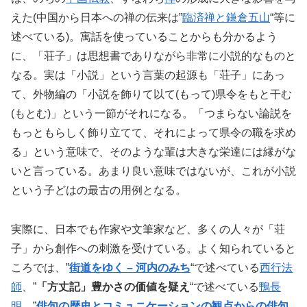
えた(中国から日本への禅の伝来は”
臨済禅と鎌倉五山
“等に
述べている)。寓話を使っていることからも分かるよう
に、「荘子」は思想書でありながら非常に小説的なものと
なる。実は「小説」という言葉の起源も「荘子」にあっ
て、外物編の「小説を飾りて以て(もって)県令をもと干む
(もとむ)」という一節がそれになる。「つまらない論説を
もっともらしく飾り立てて、それによって県令の職を求め
る」という意味で、そのような輩は大きな栄達には縁がな
いと言っている。あまり良い意味ではないが、これが小説
という子どはの最古の用例となる。
実際に、日本でも作家や文筆家など、多くの人々が「荘
子」から創作への刺激を受けている。よく知られていると
ころでは、”
街道をゆく – 河内のみち
“で述べている
西行法
師
、”
「方丈記」豊かさの価値を疑え
“で述べている
鴨長
明
、”
俳句の歴史とコミュニケーションの観点からの俳句