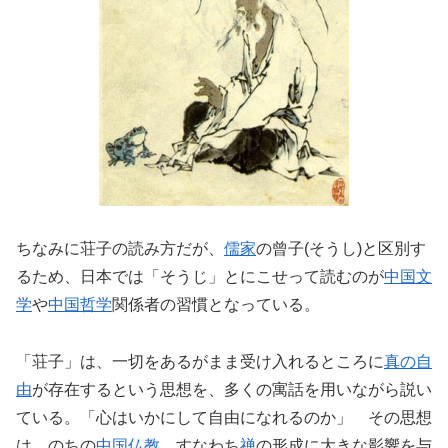
ちなみに荘子の読み方だが、
儒家
の曾子(そうし)と区別す
るため、日本では「そうじ」とにこせって読むのが
中国文
学
や
中国哲学
関係者の習慣となっている。
「荘子」は、一切をあるがまま受け入れるところに
真の自
由
が存在するという思想を、多くの寓話を用いながら説い
ている。「心はいかにして自由になれるのか」 その思想
は、のちの
中国仏教
、すなわち
禅
の形成に大きな影響を与