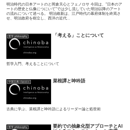
明治時代の日本アートのと岡倉天心とフェノロサ 今回は、"日本のア
ートの歴史と仏像につにいて"では少し流していた明治以降のアート
の流れについて述べる。 明治維新は、江戸時代の幕府体制を終焉さ
せ、明治政府を樹立し、西洋の近代...
「考える」ことについて
哲学:philosophy
哲学入門、考えることについて
菜根譚と呻吟語
中国古典:classics
古典に学ぶ、菜根譚と呻吟語によるリーダー論と処世術
要約での抽象化型アプローチとAI
哲学:philosophy