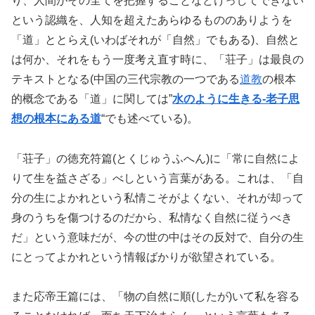
り、人間がその全てを把握することなどけっしてできない
という認織を、人知を超えたあらゆるもののありようを
「道」ととらえ(いわばそれが「自然」でもある)、自然と
は何か、それをもう一度考え直す時に、「荘子」は最良の
テキストとなる(中国の三代宗教の一つである
道教
の根本
的概念である「道」に関しては”
水のように生きる-老子思
想の根本にある道
“でも述べている)。
「荘子」の徳充符篇(とくじゅうふへん)に「常に自然によ
りて生を益さざる」べしという言葉がある。これは、「自
分の生によかれという私情こそがよくない、それが却って
身のうちを傷つけるのだから、私情なく自然に従うべき
だ」という意味だが、今の世の中はその反対で、自分の生
にとってよかれという情報ばかりが欲望されている。
また応帝王篇には、「物の自然に順(したが)いて私を容る