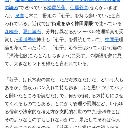
の読み
“で述べている
松尾芭蕉
、
仙厓義梵
(せんがいぎぼ
ん)。
良寛
も常に二冊組の「荘子」を持ち歩いていたと言
われている。近代では”
街道をゆく神田界隈
“で述べている
森鴎外
、
夏目漱石
、分野は異なるがノーベル物理学賞を受
賞した
湯川秀樹
博士も「荘子」を愛読していて、
中間子
理
論を考えていた時に、「荘子」応帝王(おうていおう)篇の
「渾沌七竅(こんとんしちきょう)に死す」の物語を夢に見
て、大きなヒントを得たと言われている。
「荘子」は反常識の書だ、ただ奇抜なだけだ、という人も
あるが、普段カバン入れて持ち歩き、ふと思いついてパッ
と開いたところを読むだけで、何かが解ける気持ちにさせ
てくれるものでもある。とにかく管理や罰則など、いわゆ
る儒家や法家的な考え方が支配的な世の中(社会秩序とは
そのようなものすもしれないが)で、果たしてそれは個人
の幸せにつながるのか、「荘子」には常にその視点があ