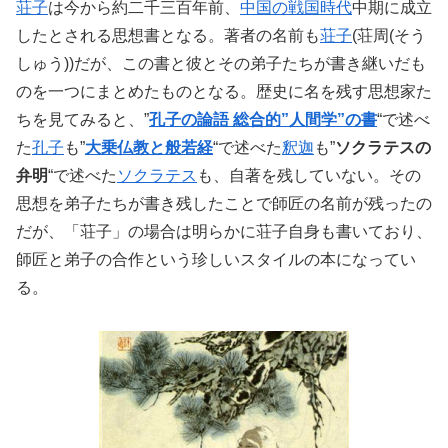
荘子
は今から約二千三百年前、
中国の戦国時代
中期に成立
したとされる思想書となる。著者の名前も
荘子
(荘周(そう
しゅう))だが、この書と彼とその弟子たちが書き継いだも
のを一つにまとめたものとなる。歴史に名を残す思想家た
ちを見てみると、”
孔子の論語 総合的”人間学”の書
“で述べ
た
孔子
も”
大乗仏教と般若経
“で述べた
釈迦
も”
ソクラテスの
弁明
“で述べた
ソクラテス
も、自著を残していない。その
思想を弟子たちが書き残したことで師匠の名前が残ったの
だが、「荘子」の場合は明らかに荘子自身も書いており、
師匠と弟子の合作という珍しいスタイルの本になってい
る。