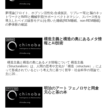
夢理論(フロイト、ホブソン活性化-合成仮説、リプレー等)と脳のネッ
トワークとfMRIと機械学習(サポートベクトネマシン、スパース性を
導入したベイズ線形モデル)を用いた睡眠(REM睡眠、non-REM睡眠)
の夢体験の確認
構造主義と構造の奥にあるメタ情
python
報とAI技術
構造主義と構造の奥にあるメタ情報について 構造主義
（Structuralism）は、人間の思考や文化が「構造（structure）」によ
って形成されているという考え方に基づく哲学・社会科学の理論で、
主に20...
明治のアート フェノロサと岡倉
アート:Art
天心と茶の本