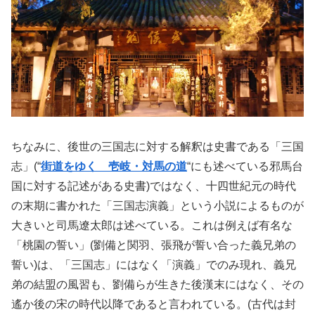
ちなみに、後世の三国志に対する解釈は史書である「三国
志」(“
街道をゆく 壱岐・対馬の道
“にも述べている邪馬台
国に対する記述がある史書)ではなく、十四世紀元の時代
の末期に書かれた「三国志演義」という小説によるものが
大きいと司馬遼太郎は述べている。これは例えば有名な
「桃園の誓い」(劉備と関羽、張飛が誓い合った義兄弟の
誓い)は、「三国志」にはなく「演義」でのみ現れ、義兄
弟の結盟の風習も、劉備らが生きた後漢末にはなく、その
遙か後の宋の時代以降であると言われている。(古代は封