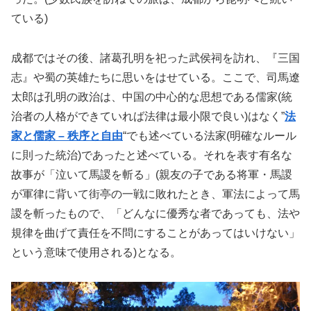
ている)
成都ではその後、諸葛孔明を祀った武侯祠を訪れ、『三国
志』や蜀の英雄たちに思いをはせている。ここで、司馬遼
太郎は孔明の政治は、中国の中心的な思想である儒家(統
治者の人格ができていれば法律は最小限で良い)はなく”
法
家と儒家 – 秩序と自由
“でも述べている法家(明確なルール
に則った統治)であったと述べている。それを表す有名な
故事が「泣いて馬謖を斬る」(
親友の子である将軍・馬謖
が軍律に背いて街亭の一戦に敗れたとき、軍法によって馬
謖を斬ったもので、「どんなに優秀な者であっても、法や
規律を曲げて責任を不問にすることがあってはいけない」
という意味で使用される)となる。