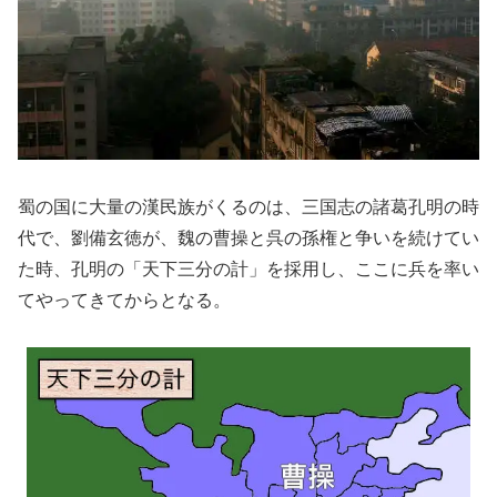
蜀の国に大量の漢民族がくるのは、三国志の諸葛孔明の時
代で、劉備玄徳が、魏の曹操と呉の孫権と争いを続けてい
た時、孔明の「天下三分の計」を採用し、ここに兵を率い
てやってきてからとなる。