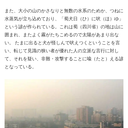
また、大小の山のかさなりと無数の水系のためか、つねに
水蒸気が立ち込めており、
「蜀犬日（ひ）に吠（ほ）ゆ」
という諺が作られている。これは蜀（四川省）の地は山に
囲まれ、またよく霧がたちこめるので太陽があまり出な
い。 たまに出ると犬が怪しんで吠えつくということを言
い、転じて見識の狭い者が優れた人の立派な言行に対し
て、それを疑い、非難・攻撃することに喩（たと）える諺
となっている。