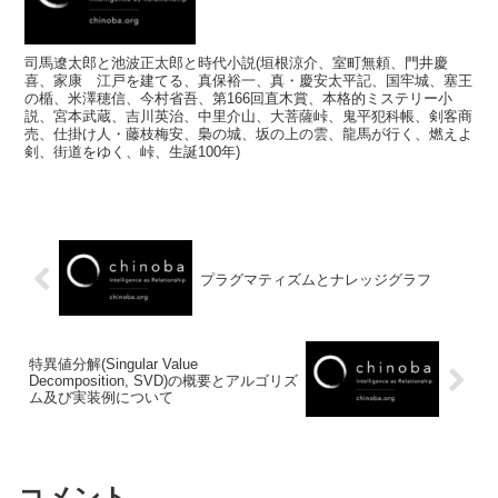
司馬遼太郎と池波正太郎と時代小説(垣根涼介、室町無頼、門井慶
喜、家康 江戸を建てる、真保裕一、真・慶安太平記、国牢城、塞王
の楯、米澤穂信、今村省吾、第166回直木賞、本格的ミステリー小
説、宮本武蔵、吉川英治、中里介山、大菩薩峠、鬼平犯科帳、剣客商
売、仕掛け人・藤枝梅安、梟の城、坂の上の雲、龍馬が行く、燃えよ
剣、街道をゆく、峠、生誕100年)
プラグマティズムとナレッジグラフ
特異値分解(Singular Value
Decomposition, SVD)の概要とアルゴリズ
ム及び実装例について
コメント