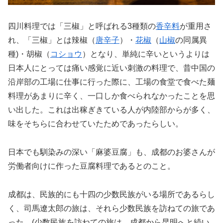
四川料理では「三椒」と呼ばれる3種類の
香辛料
が重用さ
れ、
「三椒」とは辣椒（
唐辛子
）・
花椒
（
山椒
の同属異
種
)・胡椒（
コショウ
）となり、単純に辛いというよりは
日本人にとっては痛い感覚に近い刺激の料理で、昔中国の
沿岸部の工場に仕事に行った際に、工場の食堂で食べた麺
料理があまりに辛く、一口しか食べられなかったことを思
い出した。これは出稼ぎきている人が内陸部からが多く、
味をそちらに合わせていたためであったらしい。
日本でも馴染みの深い「麻婆豆腐」も、成都のお婆さんが
労働者向けに作った豆腐料理であるとのこと。
成都は、民族的にも十四の少数民族がいる場所であるらし
く、司馬遼太郎の旅は、それら少数民族を訪ねての旅であ
った。(少数民族を訪ねての旅は、成都から昆明へと続い