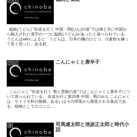
グルメ
饂飩(うどん) "街道を行く 中国・閩(びん)の道"では禅と共に中国か
ら輸入された漢字の一つに饂飩(うどん)があったと述べられている。
うどんはwikiによると「うどんは、日本の麺のひとつ。小麦粉を練っ
て長く切った、ある程...
こんにゃくと唐辛子
グルメ
こんにゃく "街道を行く 蜀と雲南の道"ではこんにゃくと唐辛子につ
いて述べられている。 街道を行く第20巻 中国・蜀のみち こんにゃく
は、サトイモ科の植物、あるいはその球茎から製造される食品であ
る。植物としてのコンニ...
司馬遼太郎と池波正太郎と時代小
旅
説