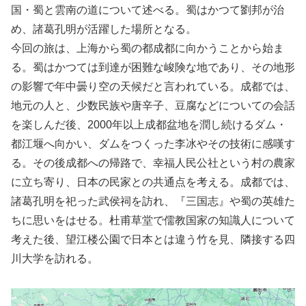
国・蜀と雲南の道について述べる。蜀はかつて劉邦が治
め、諸葛孔明が活躍した場所となる。
今回の旅は、上海から蜀の都成都に向かうことから始ま
る。蜀はかつては到達が困難な峻険な地であり、その地形
の影響で年中曇り空の天候だと言われている。成都では、
地元の人と、少数民族や唐辛子、豆腐などについての会話
を楽しんだ後、2000年以上成都盆地を潤し続けるダム・
都江堰へ向かい、ダムをつくった李冰やその技術に感嘆す
る。その後成都への帰路で、幸福人民公社という村の農家
に立ち寄り、日本の民家との共通点を考える。成都では、
諸葛孔明を祀った武侯祠を訪れ、『三国志』や蜀の英雄た
ちに思いをはせる。杜甫草堂で儒教国家の知識人について
考えた後、望江楼公園で日本とは違う竹を見、隣接する四
川大学を訪れる。