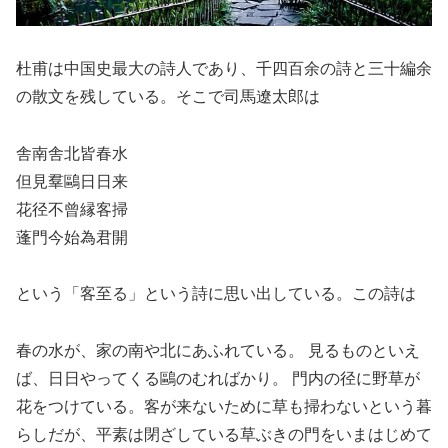
杜甫は中国史最大の詩人であり、千四百余の詩と三十編余
の散文を残している。そこで司馬遼太郎は
舎南舎北皆春水
但見羣鷗日日来
花径不曾縁客掃
蓬門今始為君開
という「客至る」という詩に思い出している。この詩は
春の水が、家の南や北にあふれている。 見るものといえ
ば、日日やってくる鷗のむればかり。 門内の径に野草が
花をつけている。客が来ないために草も掃わないという暮
らしだが、平素は閉ざしている草ぶきの門をいまはじめて