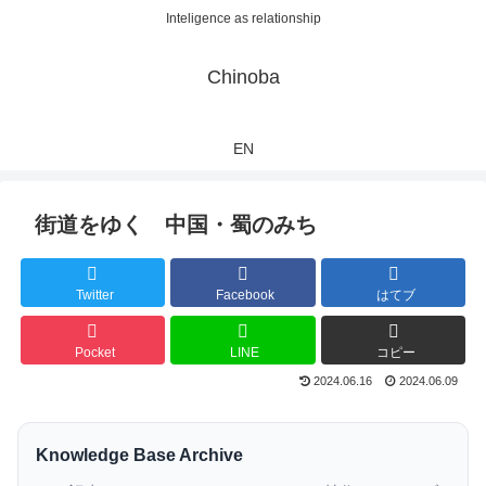
Inteligence as relationship
Chinoba
EN
街道をゆく 中国・蜀のみち
Twitter
Facebook
はてブ
Pocket
LINE
コピー
2024.06.16
2024.06.09
Knowledge Base Archive