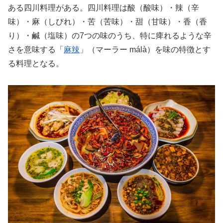
ある四川料理がある。四川料理は
酸（酸味）・辣（辛
味）・麻（しびれ）・苦（苦味）・甜（甘味）・香（香
り）・鹹（塩味）の7つの味のうち、特に痺れるような辛
さを意味する「
麻辣
」（マーラー
málà
）を味の特徴とす
る料理となる。