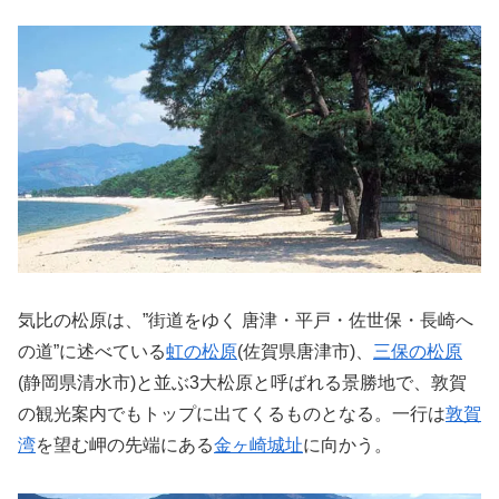
気比の松原は、”街道をゆく 唐津・平戸・佐世保・長崎へ
の道”に述べている
虹の松原
(佐賀県唐津市)、
三保の松原
(静岡県清水市)と並ぶ3大松原と呼ばれる景勝地で、敦賀
の観光案内でもトップに出てくるものとなる。一行は
敦賀
湾
を望む岬の先端にある
金ヶ崎城址
に向かう。