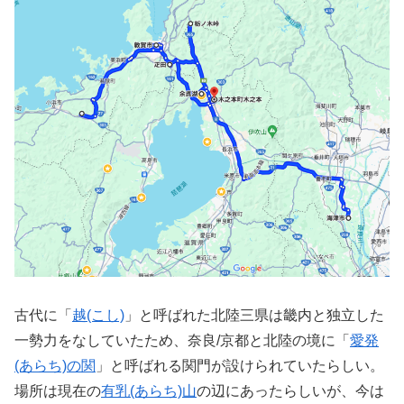
古代に「
越(こし)
」と呼ばれた北陸三県は畿内と独立した
一勢力をなしていたため、奈良/京都と北陸の境に「
愛発
(あらち)の関
」と呼ばれる関門が設けられていたらしい。
場所は現在の
有乳(あらち)山
の辺にあったらしいが、今は