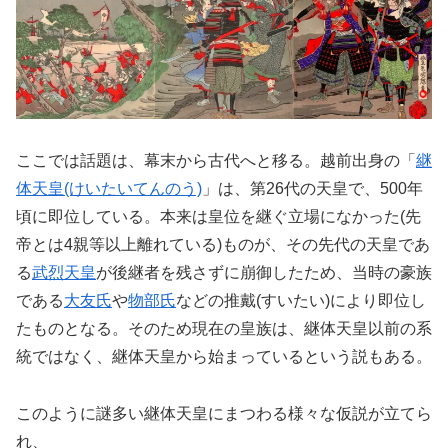
ここでは話題は、幕末から古代へと移る。越前出身の「
継
体天皇(けいたいてんのう)
」は、第26代の天皇で、500年
頃に即位している。本来は皇位を継ぐ立場になかった(先
帝とは4親等以上離れている)ものが、その先代の天皇であ
る
武烈天皇
が後継者を残さずに崩御したため、当時の豪族
である
大友氏
や
物部氏
などの推戴(すいたい)により即位し
たものとなる。そのため現在の皇族は、継体天皇以前の系
統ではなく、継体天皇から始まっているという説もある。
このように謎多い継体天皇にまつわる様々な仮説が立てら
れ、