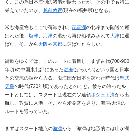
く、この為日本海側の諸港が賑わったが、その中でも特に
栄えていたのが、
越前敦賀
(現在の福井県)となる。
米も海産物もここで荷卸され、
琵琶湖
の北岸まで陸送で運
ばれた後、
塩津
、
海津
の港から再び船積みされて
大津
に運
ばれ、そこから
大阪
や
京都
に運ばれたらしい。
街道をゆくでは、このルートに着目し、まず古代(700-900
年頃)の中国東北部にあった
渤海
(ぼっかい)という国と日本
との交流の話から入る。渤海国が日本を訪れた時代は
聖武
天皇
の時代(720年頃)であったとのこと。彼らの辿ったル
ートとしては、スタートは現在のソ連領
ポシェト湾
から出
航し、敦賀に入港、そこから愛発関を通り、海津/大津の
ルートを通っていた。
まずはスタート地点の
海津
から、海津は地形的には山が湖