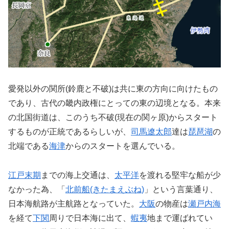
愛発以外の関所(鈴鹿と不破)は共に東の方向に向けたもの
であり、古代の畿内政権にとっての東の辺境となる。本来
の北国街道は、このうち不破(現在の関ヶ原)からスタート
するものが正統であるらしいが、
司馬遼太郎
達は
琵琶湖
の
北端である
海津
からのスタートを選んでいる。
江戸末期
までの海上交通は、
太平洋
を渡れる堅牢な船が少
なかった為、「
北前船(きたまえぶね)
」という言葉通り、
日本海航路が主航路となっていた。
大阪
の物産は
瀬戸内海
を経て
下関
周りで日本海に出て、
蝦夷
地まで運ばれてい