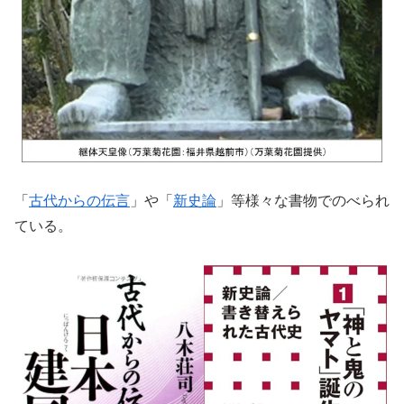
「
古代からの伝言
」や「
新史論
」等様々な書物でのべられ
ている。