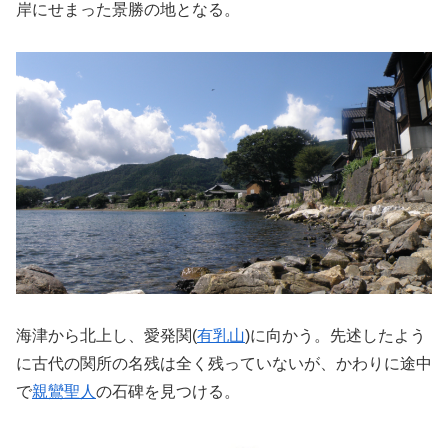
岸にせまった景勝の地となる。
海津から北上し、愛発関(
有乳山
)に向かう。先述したよう
に古代の関所の名残は全く残っていないが、かわりに途中
で
親鸞聖人
の石碑を見つける。