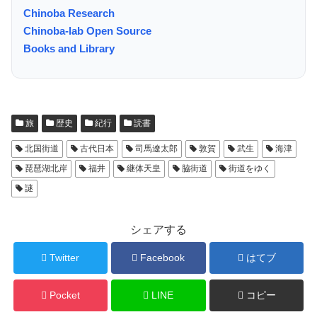
Chinoba Research
Chinoba-lab Open Source
Books and Library
旅
歴史
紀行
読書
北国街道
古代日本
司馬遼太郎
敦賀
武生
海津
琵琶湖北岸
福井
継体天皇
脇街道
街道をゆく
謎
シェアする
Twitter
Facebook
はてブ
Pocket
LINE
コピー