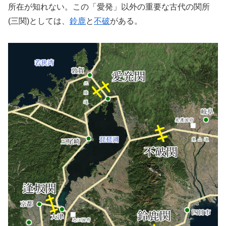
所在が知れない。この「愛発」以外の重要な古代の関所
(三関)としては、
鈴鹿
と
不破
がある。