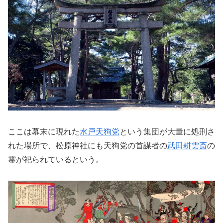
ここは幕末に現れた
水戸天狗党
という集団が大量に処刑さ
れた場所で、松原神社にも天狗党の首謀者の
武田耕雲斎
の
霊が祀られているという。