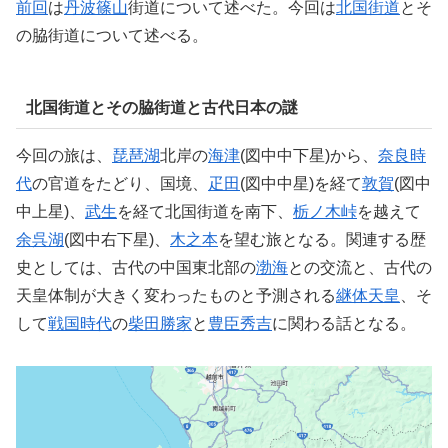
前回
は
丹波篠山
街道について述べた。今回は
北国街道
とそ
の脇街道について述べる。
北国街道とその脇街道と古代日本の謎
今回の旅は、
琵琶湖
北岸の
海津
(図中中下星)から、
奈良時
代
の官道をたどり、国境、
疋田
(図中中星)を経て
敦賀
(図中
中上星)、
武生
を経て北国街道を南下、
栃ノ木峠
を越えて
余呉湖
(図中右下星)、
木之本
を望む旅となる。関連する歴
史としては、古代の中国東北部の
渤海
との交流と、古代の
天皇体制が大きく変わったものと予測される
継体天皇
、そ
して
戦国時代
の
柴田勝家
と
豊臣秀吉
に関わる話となる。