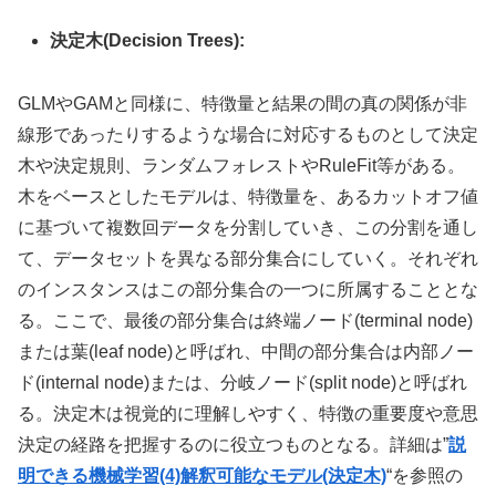
決定木(Decision Trees):
GLMやGAMと同様に、特徴量
と結果の間の真の関係が非
線形であったりするような場合に対応するものとして決定
木や決定規則、ランダムフォレストやRuleFit等がある。
木をベースとしたモデルは、特徴量を、あるカットオフ値
に基づいて複数回データを分割していき、この分割を通し
て、データセットを異なる部分集合にしていく。それぞれ
のインスタンスはこの部分集合の一つに所属することとな
る。ここで、最後の部分集合は終端ノード(terminal node)
または葉(leaf node)と呼ばれ、中間の部分集合は内部ノー
ド(internal node)または、分岐ノード(split node)と呼ばれ
る。
決定木は視覚的に理解しやすく、特徴の重要度や意思
決定の経路を把握するのに役立つものとなる。詳細は”
説
明できる機械学習(4)解釈可能なモデル(決定木)
“を参照の