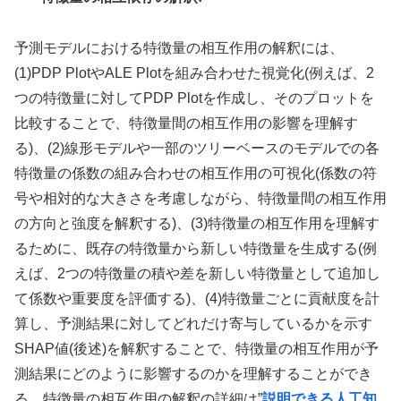
予測モデルにおける特徴量の相互作用の解釈には、
(1)PDP PlotやALE Plotを組み合わせた視覚化(例えば、2
つの特徴量に対してPDP Plotを作成し、そのプロットを
比較することで、特徴量間の相互作用の影響を理解す
る)、(2)線形モデルや一部のツリーベースのモデルでの各
特徴量の係数の組み合わせの相互作用の可視化(係数の符
号や相対的な大きさを考慮しながら、特徴量間の相互作用
の方向と強度を解釈する)、(3)特徴量の相互作用を理解す
るために、既存の特徴量から新しい特徴量を生成する(例
えば、2つの特徴量の積や差を新しい特徴量として追加し
て係数や重要度を評価する)、(4)特徴量ごとに貢献度を計
算し、予測結果に対してどれだけ寄与しているかを示す
SHAP値(後述)を解釈することで、特徴量の相互作用が予
測結果にどのように影響するのかを理解することができ
る。特徴量の相互作用の解釈の詳細は”
説明できる人工知