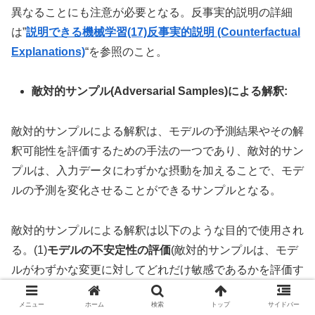
異なることにも注意が必要となる。反事実的説明の詳細
は”
説明できる機械学習(17)反事実的説明 (Counterfactual
Explanations)
“を参照のこと。
敵対的サンプル(Adversarial Samples)による解釈:
敵対的サンプルによる解釈は、モデルの予測結果やその解
釈可能性を評価するための手法の一つであり、敵対的サン
プルは、入力データにわずかな摂動を加えることで、モデ
ルの予測を変化させることができるサンプルとなる。
敵対的サンプルによる解釈は以下のような目的で使用され
る。(1)
モデルの不安定性の評価
(敵対的サンプルは、モデ
ルがわずかな変更に対してどれだけ敏感であるかを評価す
るために使用され、もしモデルが入力データの微小な変更
メニュー
ホーム
検索
トップ
サイドバー
によって予測結果を大きく変える場合、モデルは不安定で