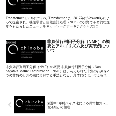
Transformerモデルについて Transformerは、2017年にVaswaniらによ
って提案され、機械学習と自然言語処理（NLP）の分野で革命的な進
歩をもたらしたニューラルネットワークアーキテクチャの1つ...
非負値行列因子分解（NMF）の概
python
要とアルゴリズム及び実装例につ
いて
非負値行列因子分解（NMF）の概要 非負値行列因子分解（Non-
negative Matrix Factorization、NMF）は、与えられた非負の行列を2
つの非負の行列の積に分解する手法となる。具体的には、与えられ...
保護中: 単純ベイズ法による異常検知 -二
値分類との相違