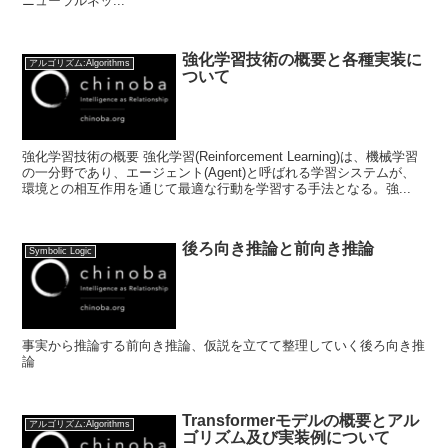
ニューラルネッ...
強化学習技術の概要と各種実装に
アルゴリズム:Algorithms
ついて
強化学習技術の概要 強化学習(Reinforcement Learning)は、機械学習
の一分野であり、エージェント(Agent)と呼ばれる学習システムが、
環境との相互作用を通じて最適な行動を学習する手法となる。強...
後ろ向き推論と前向き推論
Symbolic Logic
事実から推論する前向き推論、仮説を立てて整理していく後ろ向き推
論
Transformerモデルの概要とアル
アルゴリズム:Algorithms
ゴリズム及び実装例について