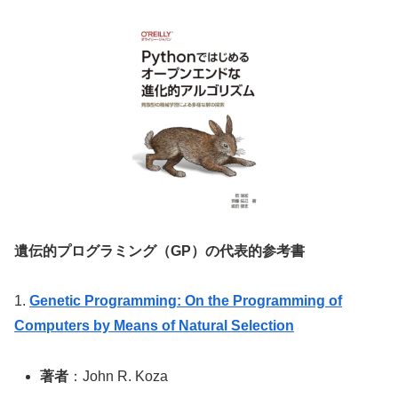
遺伝的プログラミング（GP）の代表的参考書
1.
Genetic Programming: On the Programming of
Computers by Means of Natural Selection
著者
：John R. Koza