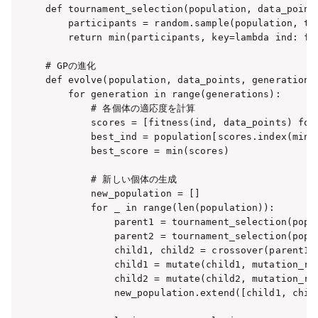
def tournament_selection(population, data_points
    participants = random.sample(population, tou
    return min(participants, key=lambda ind: fit
# GPの進化

def evolve(population, data_points, generations
    for generation in range(generations):

        # 各個体の適応度を計算

        scores = [fitness(ind, data_points) for 
        best_ind = population[scores.index(min(s
        best_score = min(scores)

        # 新しい個体の生成

        new_population = []

        for _ in range(len(population)):

            parent1 = tournament_selection(popul
            parent2 = tournament_selection(popul
            child1, child2 = crossover(parent1.c
            child1 = mutate(child1, mutation_rat
            child2 = mutate(child2, mutation_rat
            new_population.extend([child1, child