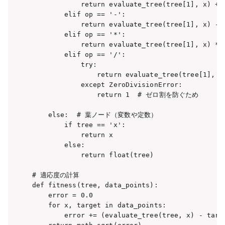
            return evaluate_tree(tree[1], x) + e
        elif op == '-':

            return evaluate_tree(tree[1], x) - e
        elif op == '*':

            return evaluate_tree(tree[1], x) * e
        elif op == '/':

            try:

                return evaluate_tree(tree[1], x)
            except ZeroDivisionError:

                return 1  # ゼロ割を防ぐため

    else:  # 葉ノード（変数や定数）

        if tree == 'x':

            return x

        else:

            return float(tree)

# 適応度の計算

def fitness(tree, data_points):

    error = 0.0

    for x, target in data_points:

        error += (evaluate_tree(tree, x) - targe