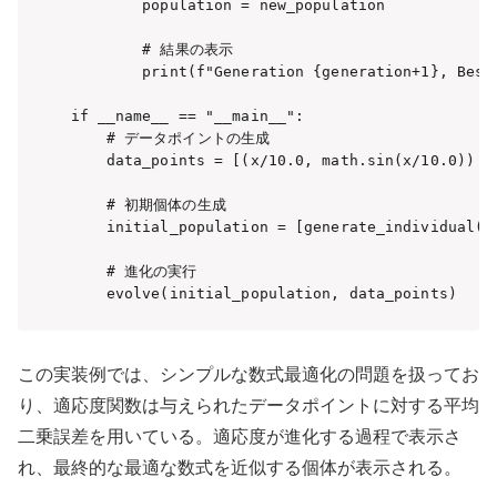
        population = new_population

        # 結果の表示

        print(f"Generation {generation+1}, Best
if __name__ == "__main__":

    # データポイントの生成

    data_points = [(x/10.0, math.sin(x/10.0)) fo
    # 初期個体の生成

    initial_population = [generate_individual() 
    # 進化の実行

この実装例では、シンプルな数式最適化の問題を扱ってお
り、適応度関数は与えられたデータポイントに対する平均
二乗誤差を用いている。適応度が進化する過程で表示さ
れ、最終的な最適な数式を近似する個体が表示される。