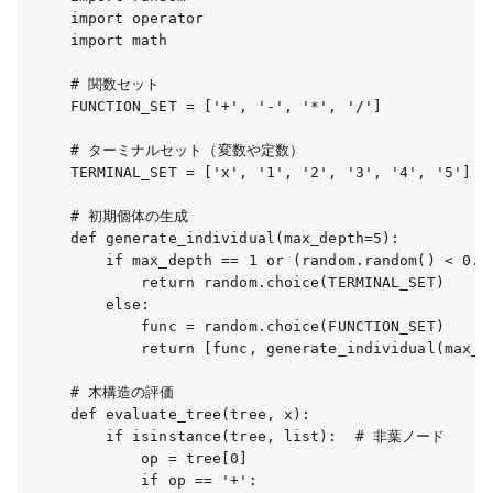
import operator

import math

# 関数セット

FUNCTION_SET = ['+', '-', '*', '/']

# ターミナルセット（変数や定数）

TERMINAL_SET = ['x', '1', '2', '3', '4', '5']

# 初期個体の生成

def generate_individual(max_depth=5):

    if max_depth == 1 or (random.random() < 0.5 
        return random.choice(TERMINAL_SET)

    else:

        func = random.choice(FUNCTION_SET)

        return [func, generate_individual(max_d
# 木構造の評価

def evaluate_tree(tree, x):

    if isinstance(tree, list):  # 非葉ノード

        op = tree[0]

        if op == '+':
