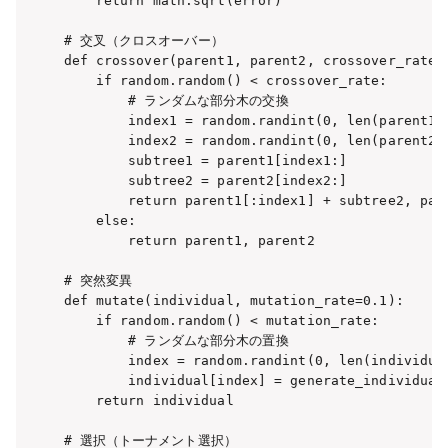
    return math.sqrt(error)

# 交叉（クロスオーバー）

def crossover(parent1, parent2, crossover_rate=0
    if random.random() < crossover_rate:

        # ランダムな部分木の交換

        index1 = random.randint(0, len(parent1)-
        index2 = random.randint(0, len(parent2)-
        subtree1 = parent1[index1:]

        subtree2 = parent2[index2:]

        return parent1[:index1] + subtree2, pare
    else:

        return parent1, parent2

# 突然変異

def mutate(individual, mutation_rate=0.1):

    if random.random() < mutation_rate:

        # ランダムな部分木の置換

        index = random.randint(0, len(individual
        individual[index] = generate_individual(
    return individual

# 選択（トーナメント選択）
