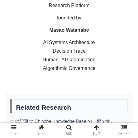
Research Platform
founded by
Masao Watanabe
AI Systems Architecture
Decision Trace
Human–AI Coordination
Algorithmic Governance
Related Research
この記事は Chinoba Knowledge Base の一部です。
Chinoba Research
メニュー
ホーム
検索
トップ
サイドバー