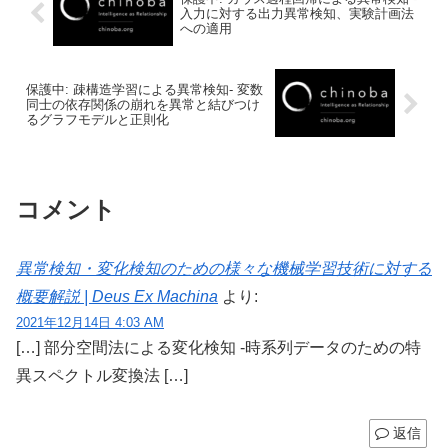
入力に対する出力異常検知、実験計画法
への適用
保護中: 疎構造学習による異常検知- 変数
同士の依存関係の崩れを異常と結びつけ
るグラフモデルと正則化
コメント
異常検知・変化検知のための様々な機械学習技術に対する
概要解説 | Deus Ex Machina
より:
2021年12月14日 4:03 AM
[…] 部分空間法による変化検知 -時系列データのための特
異スペクトル変換法 […]
返信