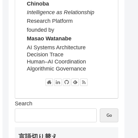
Chinoba
Intelligence as Relationship
Research Platform
founded by
Masao Watanabe
AI Systems Architecture
Decision Trace
Human–AI Coordination
Algorithmic Governance
Search
Go
言語切り替え