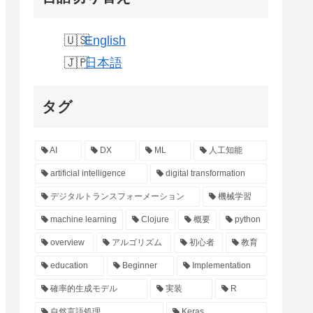
English
日本語
タグ
AI
DX
ML
人工知能
artificial intelligence
digital transformation
デジタルトランスフォーメーション
機械学習
machine learning
Clojure
概要
python
overview
アルゴリズム
初心者
教育
education
Beginner
Implementation
確率的生成モデル
実装
R
自然言語処理
Keras