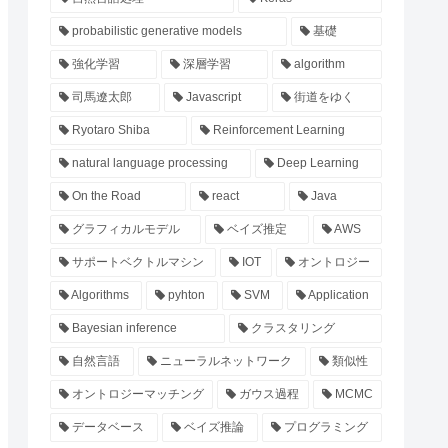
probabilistic generative models
基礎
強化学習
深層学習
algorithm
司馬遼太郎
Javascript
街道をゆく
Ryotaro Shiba
Reinforcement Learning
natural language processing
Deep Learning
On the Road
react
Java
グラフィカルモデル
ベイズ推定
AWS
サポートベクトルマシン
IOT
オントロジー
Algorithms
pyhton
SVM
Application
Bayesian inference
クラスタリング
自然言語
ニューラルネットワーク
類似性
オントロジーマッチング
ガウス過程
MCMC
データベース
ベイズ推論
プログラミング