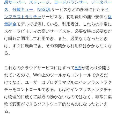
想サーバー
、
ストレージ
、
ロードバランサー
、
データベー
ス
、
分散キュー
、
NoSQL
サービスなどの多種にわたる
イ
ンフラストラクチャ
サービスを、初期費用の無い安価な
従
量課金
モデルで提供している。利用者は、これらの非常に
スケーラビリティの高いサービスを、必要な時に必要なだ
け瞬時に調達して利用でき、また、必要なくなったとき
は、すぐに廃棄でき、その瞬間から利用料はかからなくな
る。
これらのクラウドサービスにはすべて
API
が備わり公開さ
れているので、Web上のツールからコントールできるだ
けでなく、ユーザーはプログラマブルにインフラストラク
チャをコントロールできる。もはやインフラストラクチャ
は物理的に硬くて融通の効かないものではなく、非常に柔
軟で変更ができるソフトウェア的なものになったといえ
る。