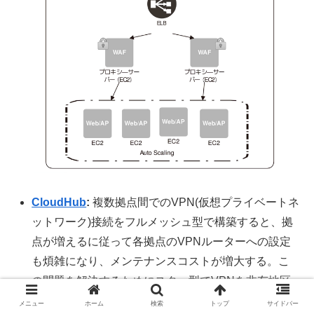
CloudHub
:
複数拠点間でのVPN(仮想プライベートネ
ットワーク)接続をフルメッシュ型で構築すると、拠
点が増えるに従って各拠点のVPNルーターへの設定
も煩雑になり、メンテナンスコストが増大する。こ
の問題を解決するためにスター型でVPNを非有地区
すると、各拠点のVPNルーターはVPNハブに接続す
メニュー
ホーム
検索
トップ
サイドバー