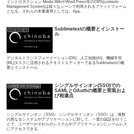
イントロダクション Media WikiやWord Press等のCMS(contents
Management System)は様々なシーンで利用されるプラットフォーム
となる。それらの本番運用としては、Apa...
Sublimetextの概要とインストー
コンピューター
ル
デジタルトランスフォーメーション(DX)、人工知能(AI)、機械学習
(ML)タスクに活用されるテキストエディターであるSublimetextの概
要とインストール
シングルサインオン(SSO)での
web技術:web technology
SAMLとOAuthの概要と実装およ
び相違点
シングルサインオン（SSO） シングルサインオン（SSO）は、複数
の異なるシステムやアプリケーションに対して、一度の認証を行うこ
とで、ユーザーがそれらのシステムやアプリケーションにシームレス
にアクセスできる...